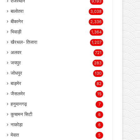
राजस्थान
9,193
बालोतरा
3,038
बीकानेर
2,336
भिवाड़ी
1,364
खैरथल- तिजारा
1,207
अलवर
721
जयपुर
283
जोधपुर
130
बाड़मेर
82
जैसलमेर
15
हनुमानगढ़
7
कुचामन सिटी
6
नाकोड़ा
6
मेवात
5