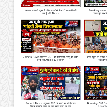
पन्ना के सरकारी स्कूल में दलित बच्चों से भेदभाव? जांच की उठी
Breaking News: पुंछ
मांग | MP News
राणा पहुंचे प्
Jammu News: शिवसेना UBT का बड़ा ऐलान, जम्मू को अलग
जर्जर स्कूल पर लटका ता
राज्य और Article 371 की मांग
बड़ी लापर
Poonch News: अनुच्छेद 370 की बरसी पर कांग्रेस का
Breaking: CM Omar Ab
विरोध प्रदर्शन, राज्य का दर्जा बहाल करने की मांग
| Poonch