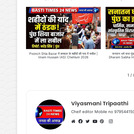
Poonch Shia Bazar में करबला के शहीदों की याद में सबील |
सनातन धर्म सभा प
Imam Hussain (AS) Chehlum 2026
Dharam Sabha Hi
1
/
Viyasmani Tripaathi
Cheif editor Mobile no 9795441
Instagram
Website
Facebook
Twitter
YouTube
Pinterest