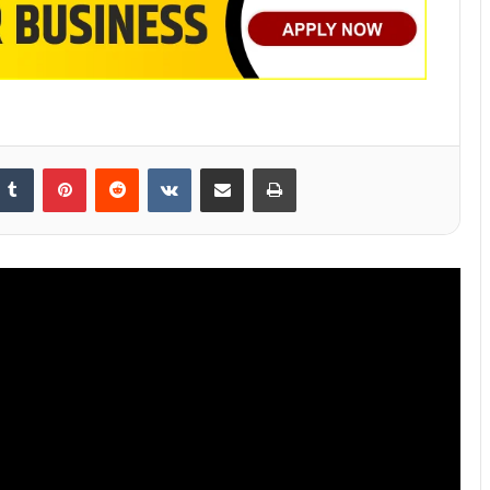
nkedIn
Tumblr
Pinterest
Reddit
VKontakte
Share via Email
Print