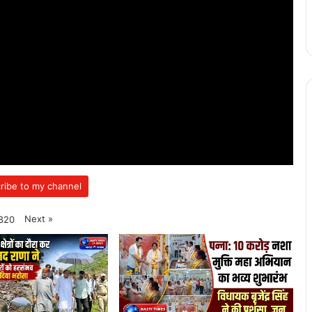
ribe to my channel
Next
»
820