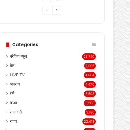
Previous
Next
page
page
Categories
ब्रेकिंग न्यूज़
23,740
देश
7,995
LIVE TV
4,884
अपराध
4,470
धर्म
3,593
शिक्षा
3,508
राजनीति
3,180
राज्य
23,413