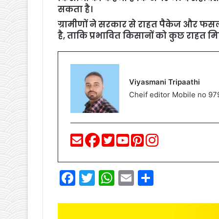
सकता है।
ग्रामीणों ने सरकार से राहत पैकेज और फ
है, ताकि प्रभावित किसानों को कुछ राहत म
Viyasmani Tripaathi
Cheif editor Mobile no 
F
T
W
E
S
a
w
h
m
h
c
itt
at
ai
ar