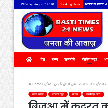
भिवाड़ी के सेक्टर-4 स
Friday, August 7 2026
Breaking News
होम
देश
राज्य
राजनीति
ब्रेकिंग न्यूज़
अप
Home
/
ब्रेकिंग न्यूज़
/
बिजुआ में कुदरत का कहर: ओलावृष्टि से फ
उत्तर प्रदेश
ब्रेकिंग न्यूज़
मौसम
लखीमपुर खीरी
बिजुआ में कुदरत क