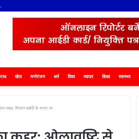
्थित अहिल्या बाई पार्क में हीरा देवी चैरिटेबल ट्रस्ट ने किया वृक्षारोपण
राध
खेल
मनोरंजन
धर्म
विश्व
व्यापार
शिक्षा
स्वास्थ्य
सल तबाह, किसान बर्बादी के कगार पर
ा कहर: ओलावृष्टि से