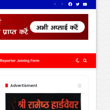
Facebook
Twitter
YouTube
Switch
Search
Reporter Joining Form
skin
for
Advertisment