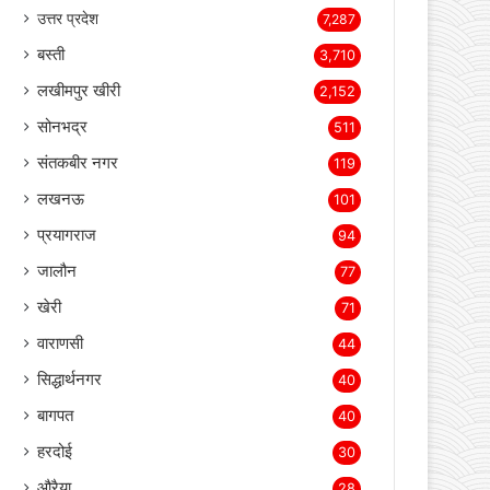
उत्तर प्रदेश
7,287
बस्ती
3,710
लखीमपुर खीरी
2,152
सोनभद्र
511
संतकबीर नगर
119
लखनऊ
101
प्रयागराज
94
जालौन
77
खेरी
71
वाराणसी
44
सिद्धार्थनगर
40
बागपत
40
हरदोई
30
औरैया