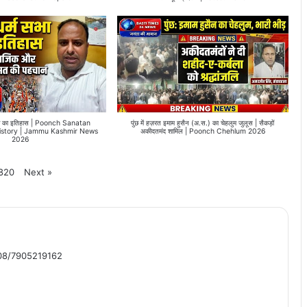
ुंछ का इतिहास | Poonch Sanatan
पुंछ में हज़रत इमाम हुसैन (अ.स.) का चेहलुम जुलूस | सैकड़ों
story | Jammu Kashmir News
अकीदतमंद शामिल | Poonch Chehlum 2026
2026
Next
»
820
508/7905219162