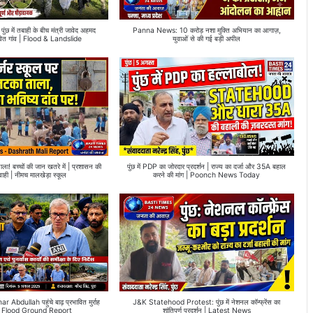
 में तबाही के बीच मंत्री जावेद अहमद
Panna News: 10 करोड़ नशा मुक्ति अभियान का आगाज़,
रभावित गांव | Flood & Landslide
युवाओं से की गई बड़ी अपील
ला! बच्चों की जान खतरे में | प्रशासन की
पुंछ में PDP का जोरदार प्रदर्शन | राज्य का दर्जा और 35A बहाल
वाही | नीमच मालखेड़ा स्कूल
करने की मांग | Poonch News Today
dullah पहुंचे बाढ़ प्रभावित मुर्राह
J&K Statehood Protest: पुंछ में नेशनल कॉन्फ्रेंस का
 Flood Ground Report
शांतिपूर्ण प्रदर्शन | Latest News