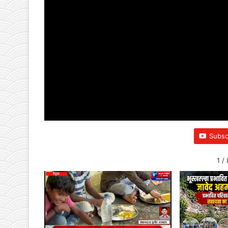
Subsc
1
/