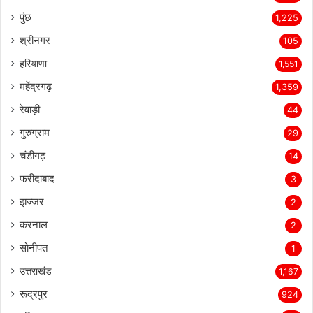
पुंछ
1,225
श्रीनगर
105
हरियाणा
1,551
महेंद्रगढ़
1,359
रेवाड़ी
44
गुरुग्राम
29
चंडीगढ़
14
फरीदाबाद
3
झज्जर
2
करनाल
2
सोनीपत
1
उत्तराखंड
1,167
रूद्रपुर
924