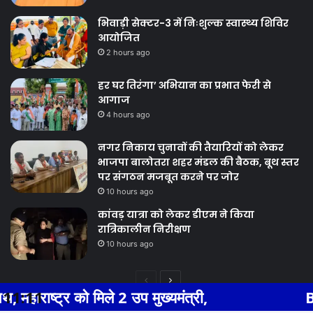
भिवाड़ी सेक्टर-3 में निःशुल्क स्वास्थ्य शिविर
आयोजित
2 hours ago
हर घर तिरंगा’ अभियान का प्रभात फेरी से
आगाज
4 hours ago
नगर निकाय चुनावों की तैयारियों को लेकर
भाजपा बालोतरा शहर मंडल की बैठक, बूथ स्तर
पर संगठन मजबूत करने पर जोर
10 hours ago
कांवड़ यात्रा को लेकर डीएम ने किया
रात्रिकालीन निरीक्षण
10 hours ago
Previous
Next
िले 2 उप मुख्यमंत्री,
11:11
BHIWADI NEWS ए
page
page
Facebook
Twitter
WhatsApp
Telegram