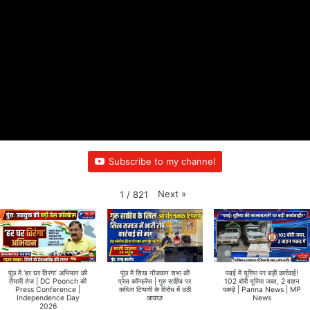
Subscribe to my channel
Next
»
1
/
821
पुंछ में ‘हर घर तिरंगा’ अभियान की
पुंछ में सिख नौजवान सभा की
पवई में यूरिया पर बड़ी कार्रवाई!
तैयारी तेज | DC Poonch की
प्रेस कॉन्फ्रेंस | गुरु साहिब पर
102 बोरी यूरिया जब्त, 2 वाहन
Press Conference |
कथित टिप्पणी के विरोध में उठी
पकड़े | Panna News | MP
Independence Day
आवाज़
News
2026