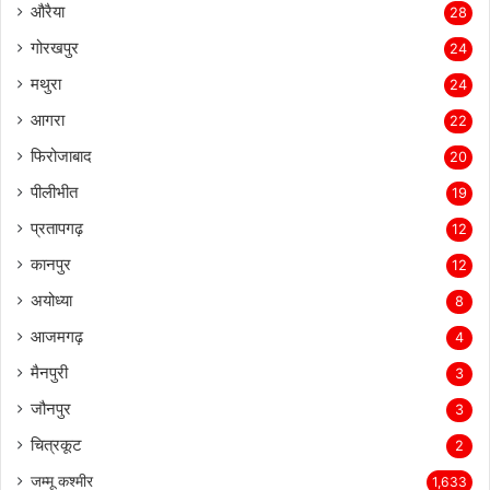
औरैया
28
गोरखपुर
24
मथुरा
24
आगरा
22
फिरोजाबाद
20
पीलीभीत
19
प्रतापगढ़
12
कानपुर
12
अयोध्या
8
आजमगढ़
4
मैनपुरी
3
जौनपुर
3
चित्रकूट
2
जम्मू कश्मीर
1,633