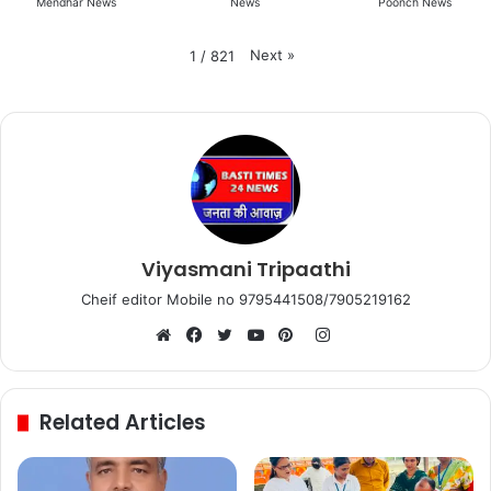
Mendhar News
News
Poonch News
Next
»
1
/
821
Viyasmani Tripaathi
Cheif editor Mobile no 9795441508/7905219162
Instagram
Website
Facebook
Twitter
YouTube
Pinterest
Related Articles