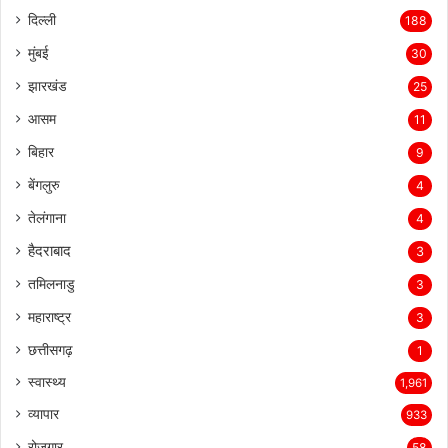
दिल्ली
188
मुंबई
30
झारखंड
25
आसम
11
बिहार
9
बेंगलुरु
4
तेलंगाना
4
हैदराबाद
3
तमिलनाडु
3
महाराष्ट्र
3
छत्तीसगढ़
1
स्वास्थ्य
1,961
व्यापार
933
रोज़गार
58