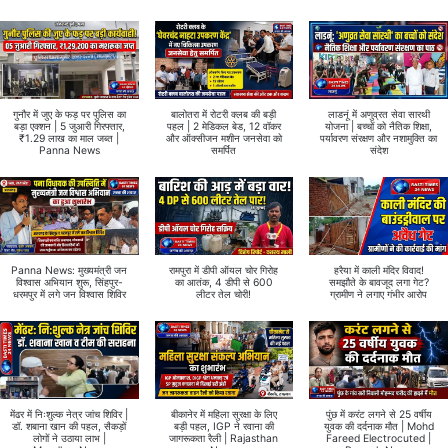
गुनौर में जुए के फड़ पर पुलिस का
बालोतरा में रोटरी क्लब की बड़ी
लाडनूं में अणुव्रत सेवा सारथी
बड़ा एक्शन | 5 जुआरी गिरफ्तार,
पहल | 2 मेडिकल बेड, 12 वॉकर
योजना | बच्चों को नैतिक शिक्षा,
₹1.29 लाख का माल जब्त |
और ऑक्सीजन मशीन जनसेवा को
पर्यावरण संरक्षण और नशामुक्ति का
Panna News
समर्पित
संदेश
Panna News: मुख्यमंत्री जन
रामपुरा में डीपी ऑयल चोर गिरोह
हरैया में काली मंदिर विवाद!
विश्वास अभियान शुरू, सिंहपुर-
का आतंक, 4 डीपी से 600
समझौते के बावजूद लगा गेट?
धरमपुर में लगे जन विश्वास शिविर
लीटर तेल चोरी!
ग्रामीण ने लगाए गंभीर आरोप
मेंढर में निःशुल्क नेत्र जांच शिविर |
बीकानेर में महिला सुरक्षा के लिए
पुंछ में करंट लगने से 25 वर्षीय
डॉ. शबाना खान की पहल, सैकड़ों
बड़ी पहल, IGP ने रवाना की
युवक की दर्दनाक मौत | Mohd
लोगों ने उठाया लाभ |
जागरूकता रैली | Rajasthan
Fareed Electrocuted |