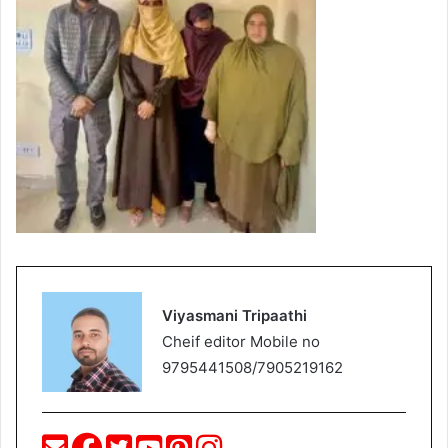
Viyasmani Tripaathi
Cheif editor Mobile no
9795441508/7905219162