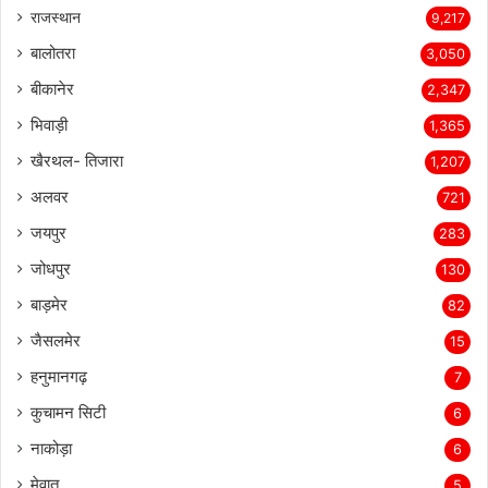
राजस्थान
9,217
बालोतरा
3,050
बीकानेर
2,347
भिवाड़ी
1,365
खैरथल- तिजारा
1,207
अलवर
721
जयपुर
283
जोधपुर
130
बाड़मेर
82
जैसलमेर
15
हनुमानगढ़
7
कुचामन सिटी
6
नाकोड़ा
6
मेवात
5