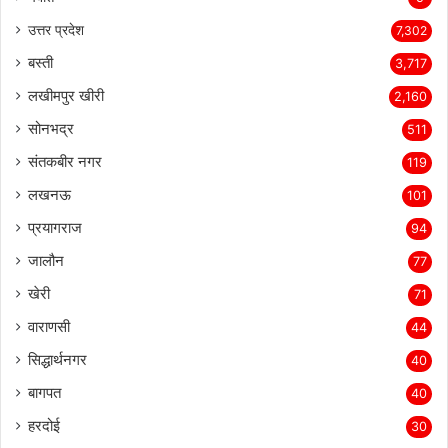
उत्तर प्रदेश
7,302
बस्ती
3,717
लखीमपुर खीरी
2,160
सोनभद्र
511
संतकबीर नगर
119
लखनऊ
101
प्रयागराज
94
जालौन
77
खेरी
71
वाराणसी
44
सिद्धार्थनगर
40
बागपत
40
हरदोई
30