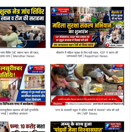
ेत्र जांच शिविर |डॉ. शबाना खान की पहल,
बीकानेर में महिला सुरक्षा के लिए बड़ी पहल, IGP ने रवाना की
 ने उठाया लाभ | Mendhar News
जागरूकता रैली | Rajasthan News
णरत्नसूरीश्वर महाराज की 6वीं पुण्यतिथि
पन्ना के सरकारी स्कूल में दलित बच्चों से भेदभाव? जांच की उठी
र्वक मनाई | आयम्बिल आराधना
मांग | MP News