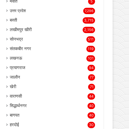
मेवात
5
उत्तर प्रदेश
7,296
बस्ती
3,715
लखीमपुर खीरी
2,156
सोनभद्र
511
संतकबीर नगर
119
लखनऊ
101
प्रयागराज
94
जालौन
77
खेरी
71
वाराणसी
44
सिद्धार्थनगर
40
बागपत
40
हरदोई
30