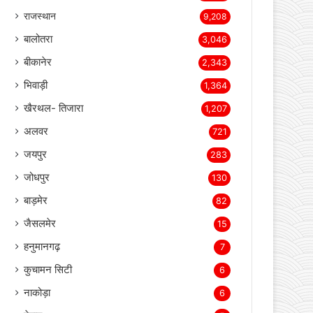
राजस्थान
9,208
बालोतरा
3,046
बीकानेर
2,343
भिवाड़ी
1,364
खैरथल- तिजारा
1,207
अलवर
721
जयपुर
283
जोधपुर
130
बाड़मेर
82
जैसलमेर
15
हनुमानगढ़
7
कुचामन सिटी
6
नाकोड़ा
6