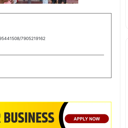
9795441508/7905219162