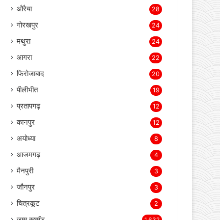
औरैया
28
गोरखपुर
24
मथुरा
24
आगरा
22
फिरोजाबाद
20
पीलीभीत
19
प्रतापगढ़
12
कानपुर
12
अयोध्या
8
आजमगढ़
4
मैनपुरी
3
जौनपुर
3
चित्रकूट
2
जम्मू कश्मीर
1,632