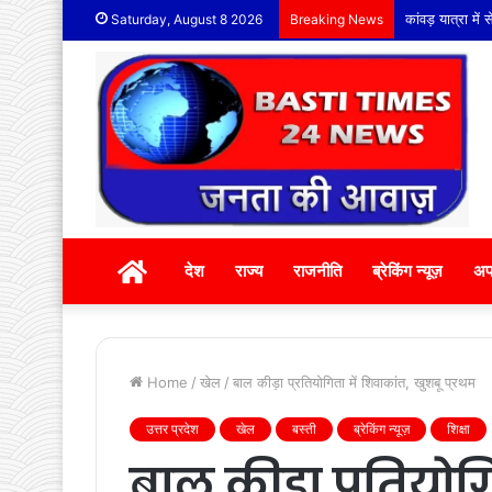
कांवड़ यात्रा मे
Saturday, August 8 2026
Breaking News
होम
देश
राज्य
राजनीति
ब्रेकिंग न्यूज़
अप
Home
/
खेल
/
बाल कीड़ा प्रतियोगिता में शिवाकांत, खुशबू प्रथम
उत्तर प्रदेश
खेल
बस्ती
ब्रेकिंग न्यूज़
शिक्षा
बाल कीड़ा प्रतियोगि