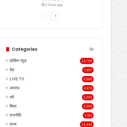
2 hours ago
Previous
Next
page
page
Categories
ब्रेकिंग न्यूज़
23,769
देश
7,997
LIVE TV
4,888
अपराध
4,474
धर्म
3,593
शिक्षा
3,509
राजनीति
3,183
राज्य
23,442