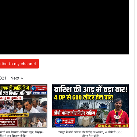
ribe to my channel
Next
»
821
्री जन विश्वास अभियान शुरू, सिंहपुर-
रामपुरा में डीपी ऑयल चोर गिरोह का आतंक, 4 डीपी से 600
में लगे जन विश्वास शिविर
लीटर तेल चोरी!