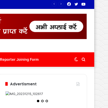
Facebook
Twitter
YouTube
Switch
Search
Reporter Joining Form
skin
for
Advertisment