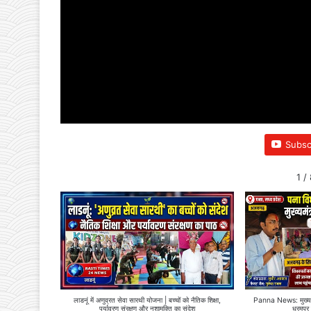
Subsc
1
/
लाडनूं में अणुव्रत सेवा सारथी योजना | बच्चों को नैतिक शिक्षा,
Panna News: मुख्यमंत
पर्यावरण संरक्षण और नशामुक्ति का संदेश
धरमपुर 