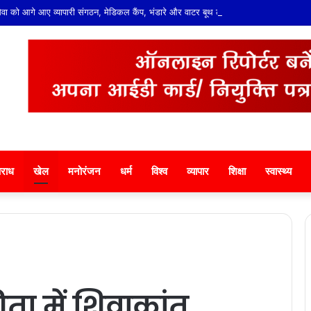
ं सेवा को आगे आए व्यापारी संगठन, मेडिकल कैंप, भंडारे और वाटर बूथ लगाने का निर्णय
राध
खेल
मनोरंजन
धर्म
विश्व
व्यापार
शिक्षा
स्वास्थ्य
ता में शिवाकांत,