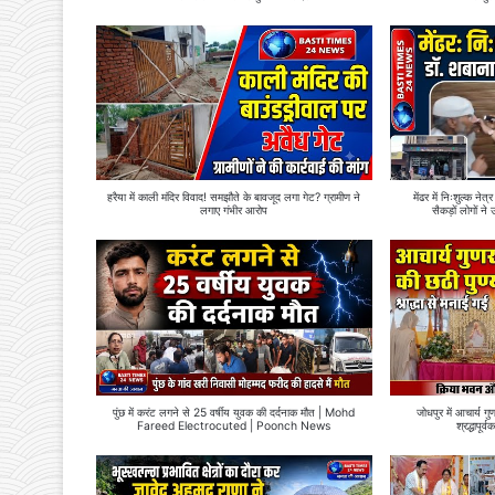
हरैया में काली मंदिर विवाद! समझौते के बावजूद लगा गेट? ग्रामीण ने
मेंढर में निःशुल्क न
लगाए गंभीर आरोप
सैकड़ों लोगों
पुंछ में करंट लगने से 25 वर्षीय युवक की दर्दनाक मौत | Mohd
जोधपुर में आचार्य गु
Fareed Electrocuted | Poonch News
श्रद्धापू