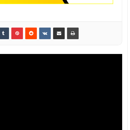
nkedIn
Tumblr
Pinterest
Reddit
VKontakte
Share via Email
Print