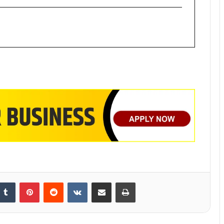
nkedIn
Tumblr
Pinterest
Reddit
VKontakte
Share via Email
Print