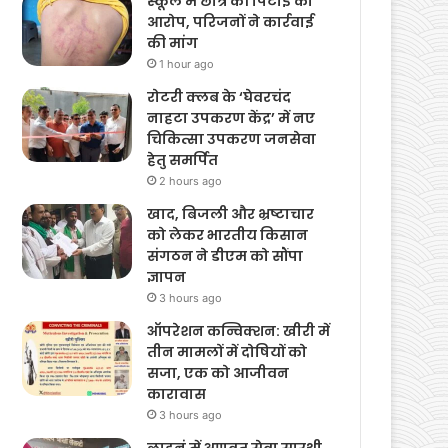
Latest News
स्कूल में छात्र की पिटाई का
आरोप, परिजनों ने कार्रवाई
की मांग
1 hour ago
रोटरी क्लब के ‘घेवरचंद
नाहटा उपकरण केंद्र’ में नए
चिकित्सा उपकरण जनसेवा
हेतु समर्पित
2 hours ago
खाद, बिजली और भ्रष्टाचार
को लेकर भारतीय किसान
संगठन ने डीएम को सौंपा
ज्ञापन
3 hours ago