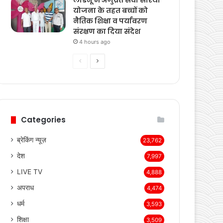
ऑपरेशन कन्विक्शन: खीरी में
तीन मामलों में दोषियों को
सजा, एक को आजीवन
कारावास
3 hours ago
लाडनूं में अणुव्रत सेवा सारथी
योजना के तहत बच्चों को
नैतिक शिक्षा व पर्यावरण
संरक्षण का दिया संदेश
4 hours ago
Previous
Next
page
page
Categories
ब्रेकिंग न्यूज़
23,762
देश
7,997