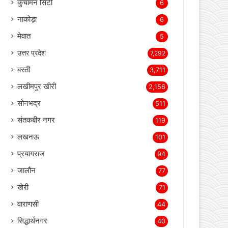
जोधपुर
130
बाड़मेर
82
जैसलमेर
15
हनुमानगढ़
7
कुचामन सिटी
6
नाकोड़ा
6
मेवात
5
उत्तर प्रदेश
7,292
बस्ती
3,711
लखीमपुर खीरी
2,156
सोनभद्र
511
संतकबीर नगर
119
लखनऊ
101
प्रयागराज
94