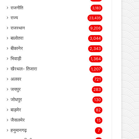
LIVE TV
4,888
अपराध
4,474
धर्म
3,593
शिक्षा
3,509
राजनीति
3,183
राज्य
23,435
राजस्थान
9,206
बालोतरा
3,044
बीकानेर
2,343
भिवाड़ी
1,364
खैरथल- तिजारा
1,207
अलवर
721
जयपुर
283