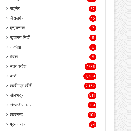
जयपुर
283
जोधपुर
130
बाड़मेर
82
जैसलमेर
15
हनुमानगढ़
7
कुचामन सिटी
6
नाकोड़ा
6
मेवात
5
उत्तर प्रदेश
7,286
बस्ती
3,709
लखीमपुर खीरी
2,152
सोनभद्र
511
संतकबीर नगर
119
लखनऊ
101