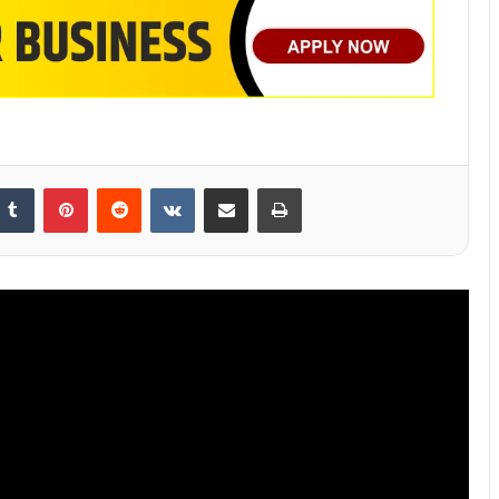
nkedIn
Tumblr
Pinterest
Reddit
VKontakte
Share via Email
Print