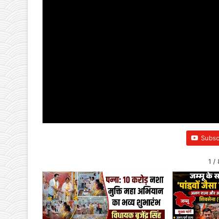
Subsc
1
/