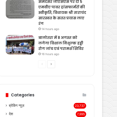
भरोसा
14 hours ago
समंदसर जीएसएस पर दो 5
एमवीए पावर ट्रांसफार्मरों की
स्वीकृति, विधायक श्री ताराचंद
सारस्वत के सतत प्रयास लाए
रंग
14 hours ago
बालोतरा में 8 अगस्त को
लगेगा विशाल निशुल्क हड्डी
रोग जांच एवं परामर्श शिविर
16 hours ago
Previous
Next
page
page
Categories