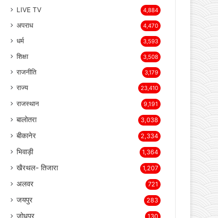
ब्रेकिंग न्यूज़
23,737
देश
7,995
LIVE TV
4,884
अपराध
4,470
धर्म
3,593
शिक्षा
3,508
राजनीति
3,179
राज्य
23,410
राजस्थान
9,191
बालोतरा
3,038
बीकानेर
2,334
भिवाड़ी
1,364
खैरथल- तिजारा
1,207
अलवर
721