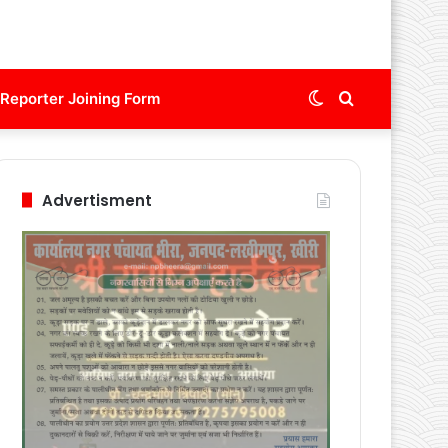
Switch
Search
Reporter Joining Form
skin
for
Advertisment