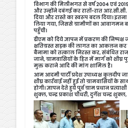
विभाग की मिलीभगत से वर्ष 2004 एवं 201
और उन्होंने दबंगई कर रातों-रात आर.सी.सी.
दिया और रास्ते का स्वरूप बदल दिया। इतना 
लिया गया, जिससे ग्रामीणों का आवागमन बाध
पहुँची।
डीएम को दिये ज्ञापन में प्रकरण की निष्पक्ष
क्षतिग्रस्त सड़क की लागत का आकलन कर दोषि
बैनामा को तत्काल निरस्त कर, संबंधित राजस्
जाने, ग्रामवासियों के हित में मार्ग को शीघ्र
मुक्त कराने आदि की मांग शामिल है।
आम आदमी पार्टी प्रदेश उपाध्यक्ष कुलदीप ज
शीघ्र कार्रवाई नहीं हुई तो ग्रामवासियों क
होगी। ज्ञापन देते हुये पूर्व ग्राम प्रधान प्रत
शुक्ल, चन्द्र प्रकाश चौधरी, दुर्गेश चन्द्र श