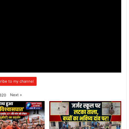
ribe to my channel
Next
»
820