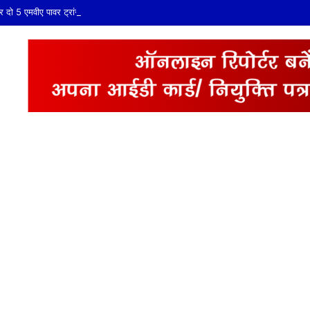
ो 5 एमवीए पावर ट्रांसफार्मरों की स्वीकृति, विधायक श्री ताराचंद सारस्वत के सतत प्रयास लाए 