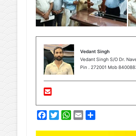
Vedant Singh
Vedant Singh S/O Dr. Nav
Pin . 272001 Mob 840088
F
T
W
E
S
a
w
h
m
h
c
itt
at
ai
ar