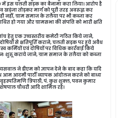
9 में इस चलती सड़क का बैनामा करा लिया। आरोप है
 व खड़ंजा तोड़कर मार्ग को पूरी तरह अवरुद्ध कर
ही नहीं, ग्राम समाज के तलैया पर भी कब्जा कर
ित हो गया और ग्रामसभा की संपत्ति को भारी क्षति
 जांच हेतु एक उच्चस्तरीय कमेटी गठित किये जाने,
यों से क्षतिपूर्ति कराने, चलती सड़क पर हुये अवैध
व कर्मियों एवं दोषियों पर विधिक कार्रवाई किये
 पुनः शुरूू कराये जाने, ग्राम समाज के तलैया को कब्जा
ायसवाल ने डीएम को ज्ञापन देने के बाद कहा कि यदि
े साथ आम आदमी पार्टी व्यापक आंदोलन करने को बाध्य
्याशी वृहस्पतिमणि त्रिपाठी, पं. कुश शुक्ल, पवन कुमार
ुक्ल, शेषपाल चौधरी आदि शामिल रहे।