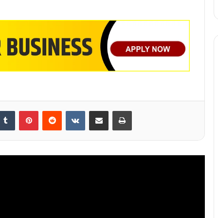
nkedIn
Tumblr
Pinterest
Reddit
VKontakte
Share via Email
Print