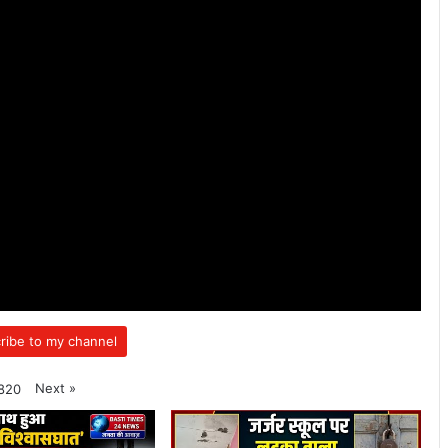
ribe to my channel
Next
»
820