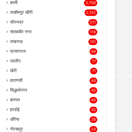
बस्ती
3,709
लखीमपुर खीरी
2,152
सोनभद्र
511
संतकबीर नगर
119
लखनऊ
101
प्रयागराज
94
जालौन
77
खेरी
71
वाराणसी
44
सिद्धार्थनगर
40
बागपत
40
हरदोई
30
औरैया
28
गोरखपुर
24