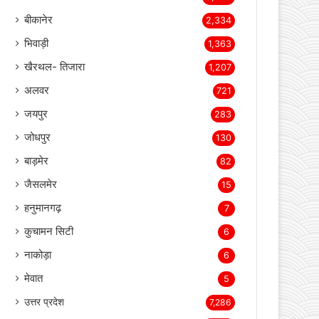
बीकानेर
2,334
भिवाड़ी
1,363
खैरथल- तिजारा
1,207
अलवर
721
जयपुर
283
जोधपुर
130
बाड़मेर
82
जैसलमेर
15
हनुमानगढ़
7
कुचामन सिटी
6
नाकोड़ा
6
मेवात
5
उत्तर प्रदेश
7,286