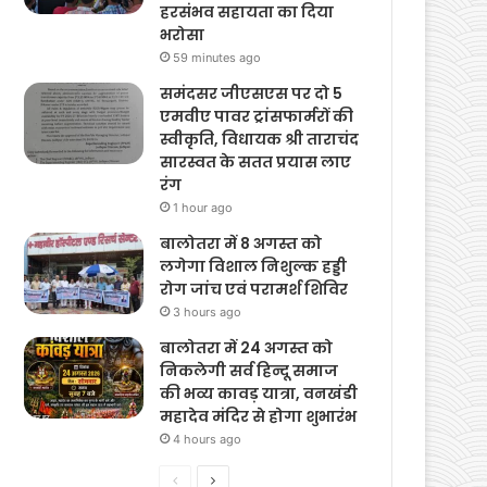
हरसंभव सहायता का दिया
भरोसा
59 minutes ago
समंदसर जीएसएस पर दो 5
एमवीए पावर ट्रांसफार्मरों की
स्वीकृति, विधायक श्री ताराचंद
सारस्वत के सतत प्रयास लाए
रंग
1 hour ago
बालोतरा में 8 अगस्त को
लगेगा विशाल निशुल्क हड्डी
रोग जांच एवं परामर्श शिविर
3 hours ago
बालोतरा में 24 अगस्त को
निकलेगी सर्व हिन्दू समाज
की भव्य कावड़ यात्रा, वनखंडी
महादेव मंदिर से होगा शुभारंभ
4 hours ago
Previous
Next