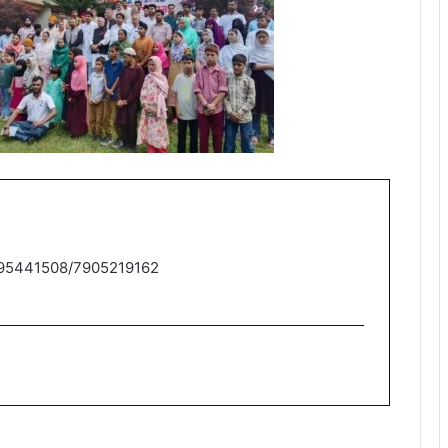
9795441508/7905219162