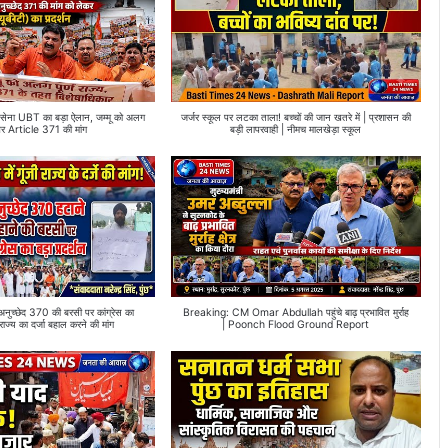
ा UBT का बड़ा ऐलान, जम्मू को अलग
जर्जर स्कूल पर लटका ताला! बच्चों की जान खतरे में | प्रशासन की
और Article 371 की मांग
बड़ी लापरवाही | नीमच मालखेड़ा स्कूल
्छेद 370 की बरसी पर कांग्रेस का
Breaking: CM Omar Abdullah पहुंचे बाढ़ प्रभावित मुर्राह
 राज्य का दर्जा बहाल करने की मांग
| Poonch Flood Ground Report