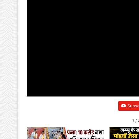
Subsc
1
/