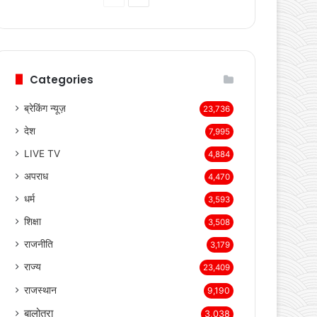
page
page
Categories
ब्रेकिंग न्यूज़
23,736
देश
7,995
LIVE TV
4,884
अपराध
4,470
धर्म
3,593
शिक्षा
3,508
राजनीति
3,179
राज्य
23,409
राजस्थान
9,190
बालोतरा
3,038