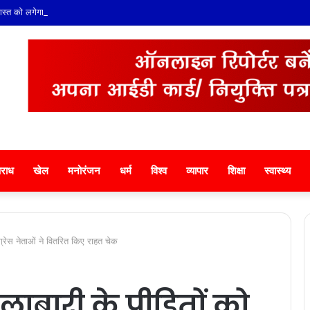
गस्त को लगेगा विशाल निशुल्क हड्डी रोग जांच एवं परामर्श शिविर
राध
खेल
मनोरंजन
धर्म
विश्व
व्यापार
शिक्षा
स्वास्थ्य
ांग्रेस नेताओं ने वितरित किए राहत चेक
ोलाबारी के पीड़ितों को