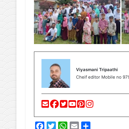
Viyasmani Tripaathi
Cheif editor Mobile no 
F
T
W
E
S