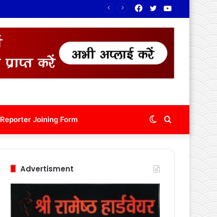
Facebook
Twitter
YouTube
Switch
Search
Reporter Joining Form
skin
for
Advertisment