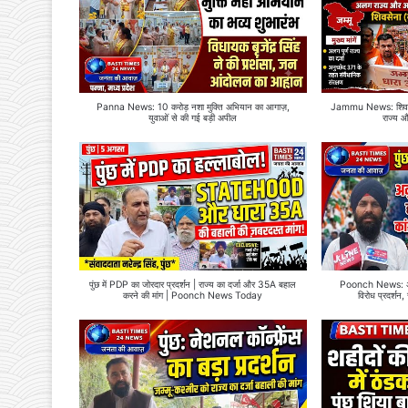
Panna News: 10 करोड़ नशा मुक्ति अभियान का आगाज़,
Jammu News: शिवसेन
युवाओं से की गई बड़ी अपील
राज्य 
पुंछ में PDP का जोरदार प्रदर्शन | राज्य का दर्जा और 35A बहाल
Poonch News: अनुच
करने की मांग | Poonch News Today
विरोध प्रदर्शन,