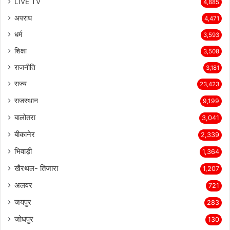
LIVE TV
4,885
अपराध
4,471
धर्म
3,593
शिक्षा
3,508
राजनीति
3,181
राज्य
23,423
राजस्थान
9,199
बालोतरा
3,041
बीकानेर
2,339
भिवाड़ी
1,364
खैरथल- तिजारा
1,207
अलवर
721
जयपुर
283
जोधपुर
130