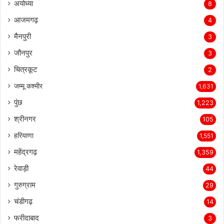
अयोध्या
8
आजमगढ़
4
मैनपुरी
3
जौनपुर
3
चित्रकूट
2
जम्मू कश्मीर
1,631
पुंछ
1,223
श्रीनगर
105
हरियाणा
1,551
महेंद्रगढ़
1,359
रेवाड़ी
44
गुरुग्राम
29
चंडीगढ़
14
फरीदाबाद
3