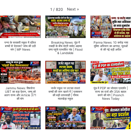
Next
»
1
/
820
पन्ना के सरकारी स्कूल में दलित
Breaking News: पुंछ में
Panna News: 10 करोड़ नशा
बच्चों से भेदभाव? जांच की उठी
तबाही के बीच मंत्री जावेद अहमद
मुक्ति अभियान का आगाज़, युवाओं
मांग | MP News
राणा पहुंचे प्रभावित गांव | Flood
से की गई बड़ी अपील
& Landslide
Jammu News: शिवसेना
जर्जर स्कूल पर लटका ताला!
पुंछ में PDP का जोरदार प्रदर्शन |
UBT का बड़ा ऐलान, जम्मू को
बच्चों की जान खतरे में | प्रशासन
राज्य का दर्जा और 35A बहाल
अलग राज्य और Article 371
की बड़ी लापरवाही | नीमच
करने की मांग | Poonch
की मांग
मालखेड़ा स्कूल
News Today