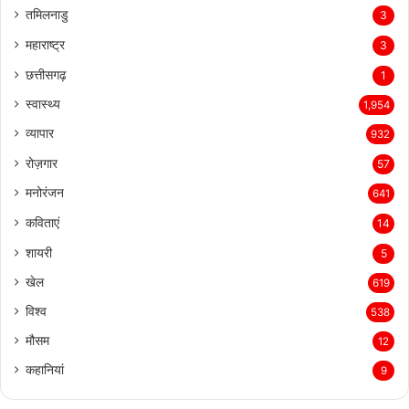
तमिलनाडु
3
महाराष्ट्र
3
छत्तीसगढ़
1
स्वास्थ्य
1,954
व्यापार
932
रोज़गार
57
मनोरंजन
641
कविताएं
14
शायरी
5
खेल
619
विश्व
538
मौसम
12
कहानियां
9