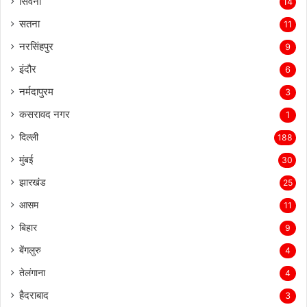
सिवनी
14
सतना
11
नरसिंहपुर
9
इंदौर
6
नर्मदापुरम
3
कसरावद नगर
1
दिल्ली
188
मुंबई
30
झारखंड
25
आसम
11
बिहार
9
बेंगलुरु
4
तेलंगाना
4
हैदराबाद
3