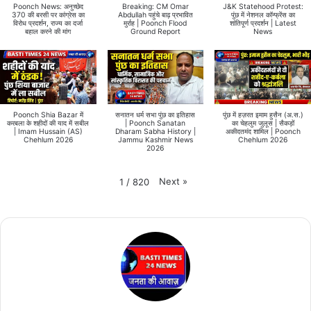
Poonch News: अनुच्छेद
Breaking: CM Omar
J&K Statehood Protest:
370 की बरसी पर कांग्रेस का
Abdullah पहुंचे बाढ़ प्रभावित
पुंछ में नेशनल कॉन्फ्रेंस का
विरोध प्रदर्शन, राज्य का दर्जा
मुर्राह | Poonch Flood
शांतिपूर्ण प्रदर्शन | Latest
बहाल करने की मांग
Ground Report
News
Poonch Shia Bazar में
सनातन धर्म सभा पुंछ का इतिहास
पुंछ में हज़रत इमाम हुसैन (अ.स.)
करबला के शहीदों की याद में सबील
| Poonch Sanatan
का चेहलुम जुलूस | सैकड़ों
| Imam Hussain (AS)
Dharam Sabha History |
अकीदतमंद शामिल | Poonch
Chehlum 2026
Jammu Kashmir News
Chehlum 2026
2026
Next
»
1
/
820