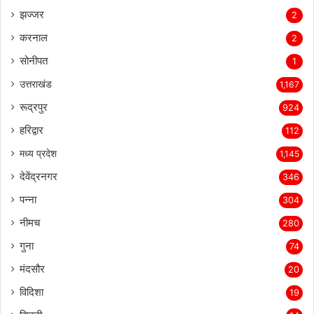
झज्जर
2
करनाल
2
सोनीपत
1
उत्तराखंड
1,167
रूद्रपुर
924
हरिद्वार
112
मध्य प्रदेश
1,145
देवेंद्रनगर
346
पन्ना
304
नीमच
280
गुना
74
मंदसौर
20
विदिशा
19