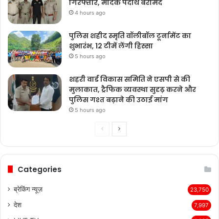
गिरफ्तार, मादक पदार्थ बरामद
4 hours ago
पुलिस शहीद स्मृति वॉलीबॉल टूर्नामेंट का
शुभारंभ, 12 टीमें लेंगी हिस्सा
5 hours ago
शहरी वार्ड विकास समिति ने एसपी से की
मुलाकात, ट्रैफिक व्यवस्था सुदृढ़ करने और
पुलिस गश्त बढ़ाने की उठाई मांग
5 hours ago
Previous
Next
page
page
Categories
ब्रेकिंग न्यूज़
23,750
देश
7,997