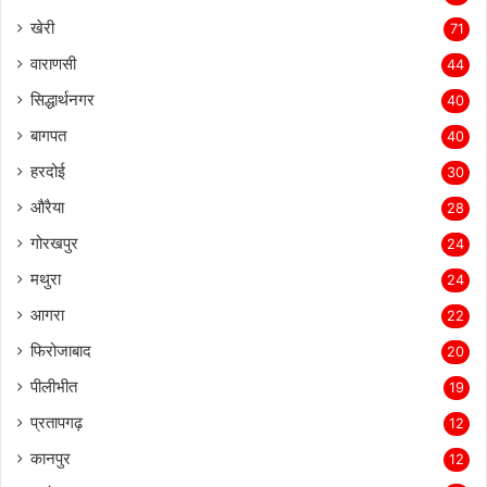
खेरी
71
वाराणसी
44
सिद्धार्थनगर
40
बागपत
40
हरदोई
30
औरैया
28
गोरखपुर
24
मथुरा
24
आगरा
22
फिरोजाबाद
20
पीलीभीत
19
प्रतापगढ़
12
कानपुर
12