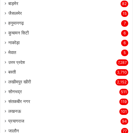
बाड़मेर
82
जैसलमेर
15
हनुमानगढ़
7
कुचामन सिटी
6
नाकोड़ा
6
मेवात
5
उत्तर प्रदेश
7,287
बस्ती
3,710
लखीमपुर खीरी
2,152
सोनभद्र
511
संतकबीर नगर
119
लखनऊ
101
प्रयागराज
94
जालौन
77