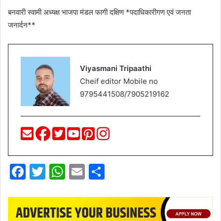
बनवारी स्वामी अध्यक्ष भाजपा मंडल फागी दक्षिण *पदाधिकारीगण एवं जनता
जनार्दन**
Viyasmani Tripaathi
Cheif editor Mobile no
9795441508/7905219162
F
T
W
E
S
a
w
h
m
h
c
itt
at
ai
ar
e
er
s
l
e