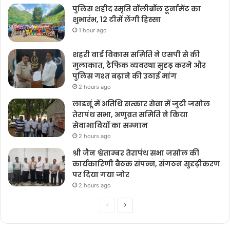
पुलिस शहीद स्मृति वॉलीबॉल टूर्नामेंट का
शुभारंभ, 12 टीमें लेंगी हिस्सा
1 hour ago
शहरी वार्ड विकास समिति ने एसपी से की
मुलाकात, ट्रैफिक व्यवस्था सुदृढ़ करने और
पुलिस गश्त बढ़ाने की उठाई मांग
2 hours ago
लाडनूं में अतिथि सत्कार सेवा में जुटी जसोल
तेरापंथ सभा, अणुव्रत समिति ने किया
सेवाभावियों का सम्मान
2 hours ago
श्री जैन श्वेताम्बर तेरापंथ सभा जसोल की
कार्यकारिणी बैठक संपन्न, संगठन सुदृढ़ीकरण
पर दिया गया जोर
2 hours ago
Previous
Next
page
page