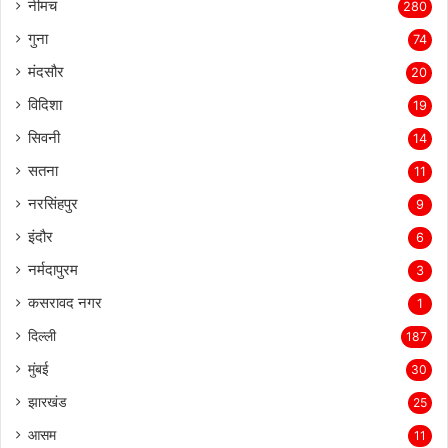
नीमच
280
गुना
74
मंदसौर
20
विदिशा
19
सिवनी
14
सतना
11
नरसिंहपुर
9
इंदौर
6
नर्मदापुरम
3
कसरावद नगर
1
दिल्ली
187
मुंबई
30
झारखंड
25
आसम
11