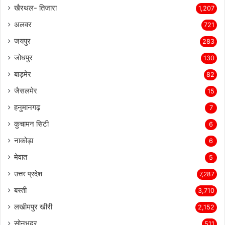
खैरथल- तिजारा
1,207
अलवर
721
जयपुर
283
जोधपुर
130
बाड़मेर
82
जैसलमेर
15
हनुमानगढ़
7
कुचामन सिटी
6
नाकोड़ा
6
मेवात
5
उत्तर प्रदेश
7,287
बस्ती
3,710
लखीमपुर खीरी
2,152
सोनभद्र
511