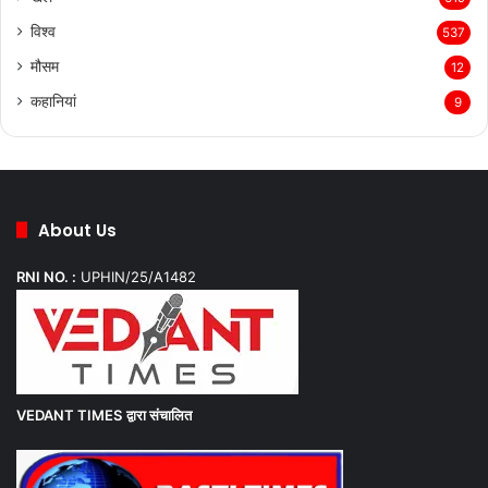
विश्व
537
मौसम
12
कहानियां
9
About Us
RNI NO. :
UPHIN/25/A1482
VEDANT TIMES
द्वारा संचालित