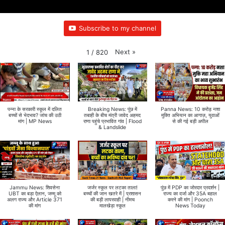
Subscribe to my channel
Next
»
1
/
820
पन्ना के सरकारी स्कूल में दलित
Breaking News: पुंछ में
Panna News: 10 करोड़ नशा
बच्चों से भेदभाव? जांच की उठी
तबाही के बीच मंत्री जावेद अहमद
मुक्ति अभियान का आगाज़, युवाओं
मांग | MP News
राणा पहुंचे प्रभावित गांव | Flood
से की गई बड़ी अपील
& Landslide
Jammu News: शिवसेना
जर्जर स्कूल पर लटका ताला!
पुंछ में PDP का जोरदार प्रदर्शन |
UBT का बड़ा ऐलान, जम्मू को
बच्चों की जान खतरे में | प्रशासन
राज्य का दर्जा और 35A बहाल
अलग राज्य और Article 371
की बड़ी लापरवाही | नीमच
करने की मांग | Poonch
की मांग
मालखेड़ा स्कूल
News Today