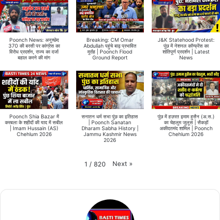
Poonch News: अनुच्छेद
Breaking: CM Omar
J&K Statehood Protest:
370 की बरसी पर कांग्रेस का
Abdullah पहुंचे बाढ़ प्रभावित
पुंछ में नेशनल कॉन्फ्रेंस का
विरोध प्रदर्शन, राज्य का दर्जा
मुर्राह | Poonch Flood
शांतिपूर्ण प्रदर्शन | Latest
बहाल करने की मांग
Ground Report
News
Poonch Shia Bazar में
सनातन धर्म सभा पुंछ का इतिहास
पुंछ में हज़रत इमाम हुसैन (अ.स.)
करबला के शहीदों की याद में सबील
| Poonch Sanatan
का चेहलुम जुलूस | सैकड़ों
| Imam Hussain (AS)
Dharam Sabha History |
अकीदतमंद शामिल | Poonch
Chehlum 2026
Jammu Kashmir News
Chehlum 2026
2026
Next
»
1
/
820