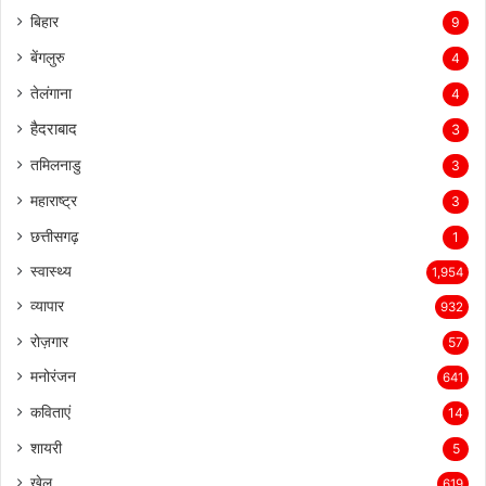
बिहार
9
बेंगलुरु
4
तेलंगाना
4
हैदराबाद
3
तमिलनाडु
3
महाराष्ट्र
3
छत्तीसगढ़
1
स्वास्थ्य
1,954
व्यापार
932
रोज़गार
57
मनोरंजन
641
कविताएं
14
शायरी
5
खेल
619