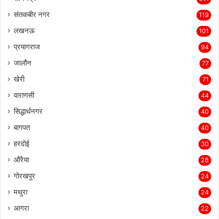
संतकबीर नगर
119
लखनऊ
101
प्रयागराज
94
जालौन
77
खेरी
71
वाराणसी
44
सिद्धार्थनगर
40
बागपत
40
हरदोई
30
औरैया
28
गोरखपुर
24
मथुरा
24
आगरा
22