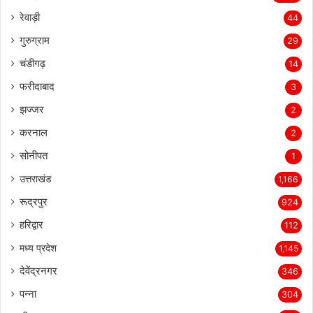
रेवाड़ी
44
गुरुग्राम
29
चंडीगढ़
14
फरीदाबाद
3
झज्जर
2
करनाल
2
सोनीपत
1
उत्तराखंड
1,166
रूद्रपुर
924
हरिद्वार
112
मध्य प्रदेश
1,145
देवेंद्रनगर
346
पन्ना
304