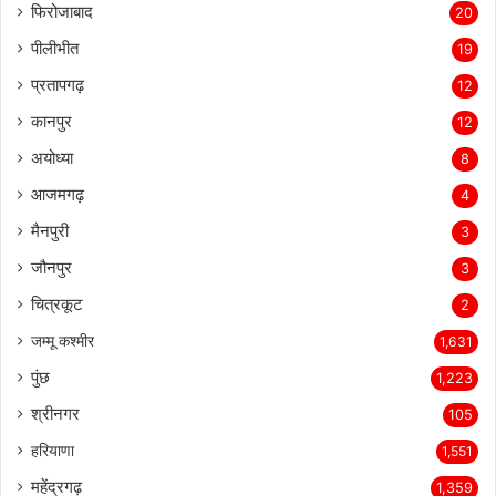
फिरोजाबाद
20
पीलीभीत
19
प्रतापगढ़
12
कानपुर
12
अयोध्या
8
आजमगढ़
4
मैनपुरी
3
जौनपुर
3
चित्रकूट
2
जम्मू कश्मीर
1,631
पुंछ
1,223
श्रीनगर
105
हरियाणा
1,551
महेंद्रगढ़
1,359