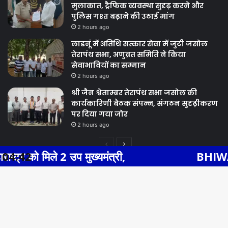
मुलाकात, ट्रैफिक व्यवस्था सुदृढ़ करने और
पुलिस गश्त बढ़ाने की उठाई मांग
2 hours ago
लाडनूं में अतिथि सत्कार सेवा में जुटी जसोल
तेरापंथ सभा, अणुव्रत समिति ने किया
सेवाभावियों का सम्मान
2 hours ago
श्री जैन श्वेताम्बर तेरापंथ सभा जसोल की
कार्यकारिणी बैठक संपन्न, संगठन सुदृढ़ीकरण
पर दिया गया जोर
2 hours ago
Previous
Next
प मुख्यमंत्री,
04:42
BHIWADI NEWS एसएस हॉ
page
page
Facebook
Twitter
WhatsApp
Telegram
© Copyright 2026, All Rights Reserved |
Ba
Facebook
Twitter
YouTube
to