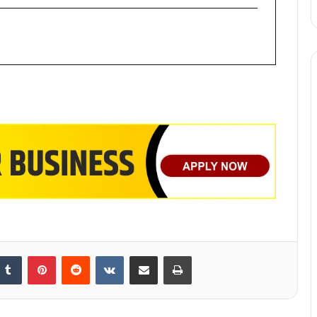
nkedIn
Tumblr
Pinterest
Reddit
VKontakte
Share via Email
Print