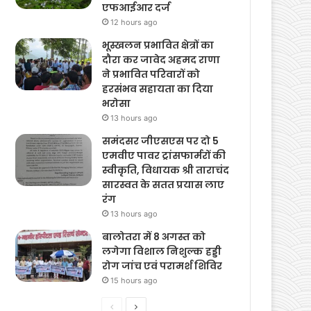
एफआईआर दर्ज
12 hours ago
भूस्खलन प्रभावित क्षेत्रों का
दौरा कर जावेद अहमद राणा
ने प्रभावित परिवारों को
हरसंभव सहायता का दिया
भरोसा
13 hours ago
समंदसर जीएसएस पर दो 5
एमवीए पावर ट्रांसफार्मरों की
स्वीकृति, विधायक श्री ताराचंद
सारस्वत के सतत प्रयास लाए
रंग
13 hours ago
बालोतरा में 8 अगस्त को
लगेगा विशाल निशुल्क हड्डी
रोग जांच एवं परामर्श शिविर
15 hours ago
Previous
Next