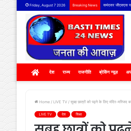
समंदसर जीएसएस पर द
Friday, August 7 2026
Breaking News
होम
देश
राज्य
राजनीति
ब्रेकिंग न्यूज़
अप
Home
/
LIVE TV
/
सुबह छात्रों को पढ़ने के लिए मंदिर-मस्जिद ब
LIVE TV
देश
शिक्षा
सुबह छात्रों को पढ़