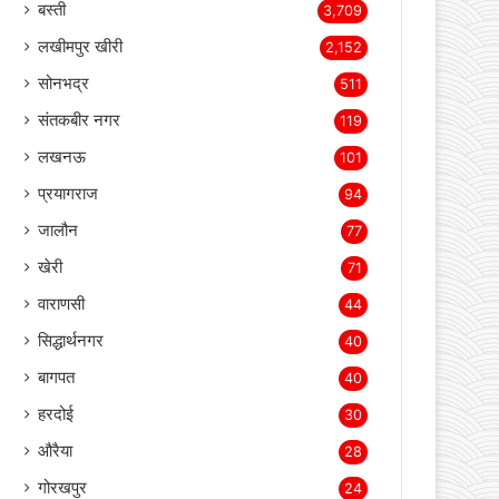
बस्ती
3,709
लखीमपुर खीरी
2,152
सोनभद्र
511
संतकबीर नगर
119
लखनऊ
101
प्रयागराज
94
जालौन
77
खेरी
71
वाराणसी
44
सिद्धार्थनगर
40
बागपत
40
हरदोई
30
औरैया
28
गोरखपुर
24