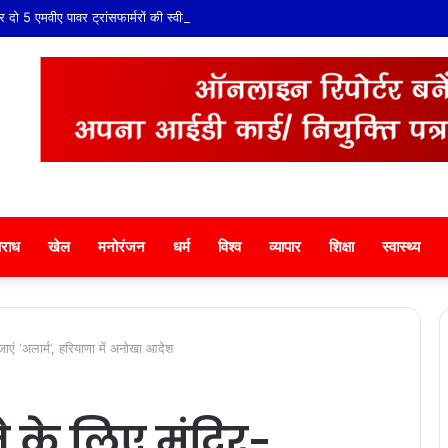
ो 5 एमवीए पावर ट्रांसफार्मरों की स्वीकृति, विधायक श्री ताराचंद सारस्वत के सतत प्रयास लाए 
राध
खेल
मनोरंजन
धर्म
विश्व
व्यापार
शिक्षा
स्वास्थ्य
जाएं ‘अलार्म’, हरियाणा में अनोखा आदेश
ने के लिए मंदिर-