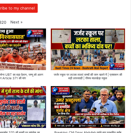
ribe to my channel
Next
»
820
ा UBT का बड़ा ऐलान, जम्मू को अलग
जर्जर स्कूल पर लटका ताला! बच्चों की जान खतरे में | प्रशासन की
और Article 371 की मांग
बड़ी लापरवाही | नीमच मालखेड़ा स्कूल
्छेद 370 की बरसी पर कांग्रेस का
Breaking: CM Omar Abdullah पहुंचे बाढ़ प्रभावित मुर्राह