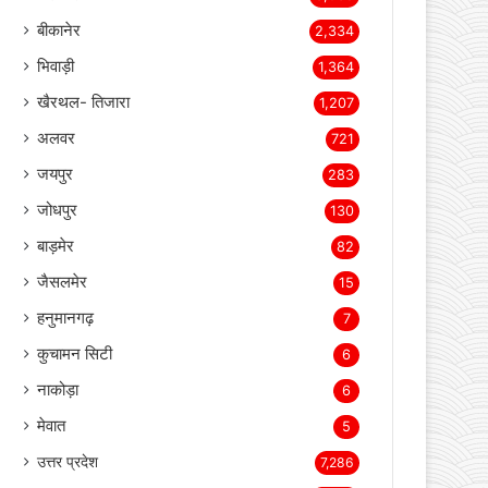
बीकानेर
2,334
भिवाड़ी
1,364
खैरथल- तिजारा
1,207
अलवर
721
जयपुर
283
जोधपुर
130
बाड़मेर
82
जैसलमेर
15
हनुमानगढ़
7
कुचामन सिटी
6
नाकोड़ा
6
मेवात
5
उत्तर प्रदेश
7,286