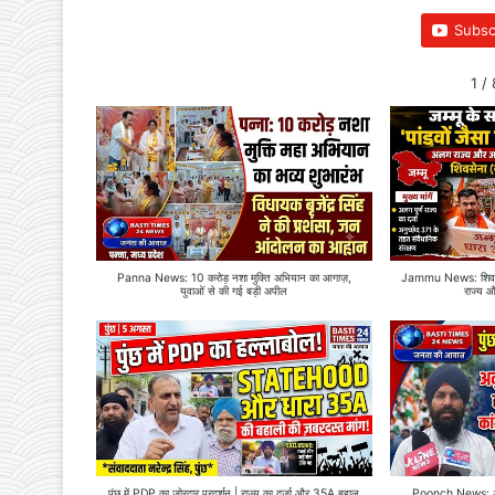
Subsc
1
/
Panna News: 10 करोड़ नशा मुक्ति अभियान का आगाज़,
Jammu News: शिवसेन
युवाओं से की गई बड़ी अपील
राज्य 
पुंछ में PDP का जोरदार प्रदर्शन | राज्य का दर्जा और 35A बहाल
Poonch News: अनुच