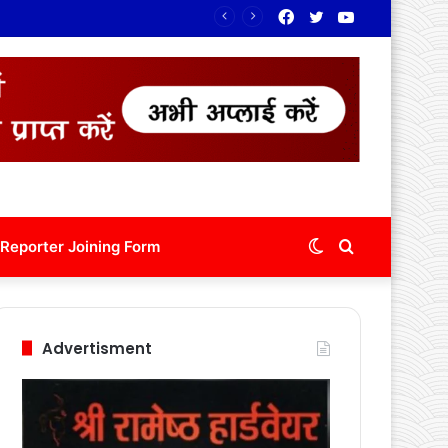
Facebook
Twitter
YouTube
रंग
Switch
Search
Reporter Joining Form
skin
for
Advertisment