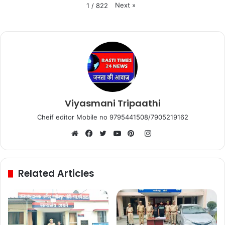
Next
»
1
/
822
Viyasmani Tripaathi
Cheif editor Mobile no 9795441508/7905219162
Instagram
Website
Facebook
Twitter
YouTube
Pinterest
Related Articles