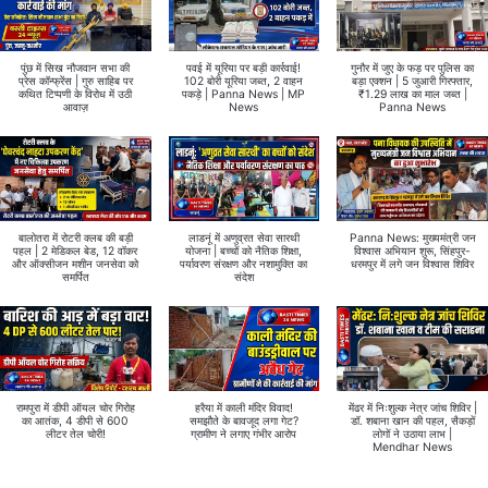
पुंछ में सिख नौजवान सभा की
पवई में यूरिया पर बड़ी कार्रवाई!
गुनौर में जुए के फड़ पर पुलिस का
प्रेस कॉन्फ्रेंस | गुरु साहिब पर
102 बोरी यूरिया जब्त, 2 वाहन
बड़ा एक्शन | 5 जुआरी गिरफ्तार,
कथित टिप्पणी के विरोध में उठी
पकड़े | Panna News | MP
₹1.29 लाख का माल जब्त |
आवाज़
News
Panna News
बालोतरा में रोटरी क्लब की बड़ी
लाडनूं में अणुव्रत सेवा सारथी
Panna News: मुख्यमंत्री जन
पहल | 2 मेडिकल बेड, 12 वॉकर
योजना | बच्चों को नैतिक शिक्षा,
विश्वास अभियान शुरू, सिंहपुर-
और ऑक्सीजन मशीन जनसेवा को
पर्यावरण संरक्षण और नशामुक्ति का
धरमपुर में लगे जन विश्वास शिविर
समर्पित
संदेश
रामपुरा में डीपी ऑयल चोर गिरोह
हरैया में काली मंदिर विवाद!
मेंढर में निःशुल्क नेत्र जांच शिविर |
का आतंक, 4 डीपी से 600
समझौते के बावजूद लगा गेट?
डॉ. शबाना खान की पहल, सैकड़ों
लीटर तेल चोरी!
ग्रामीण ने लगाए गंभीर आरोप
लोगों ने उठाया लाभ |
Mendhar News