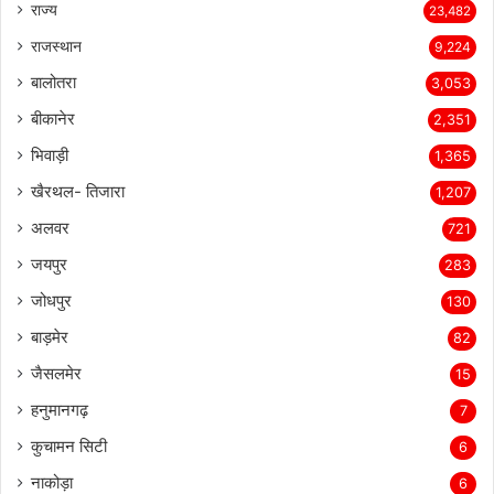
राज्य
23,482
राजस्थान
9,224
बालोतरा
3,053
बीकानेर
2,351
भिवाड़ी
1,365
खैरथल- तिजारा
1,207
अलवर
721
जयपुर
283
जोधपुर
130
बाड़मेर
82
जैसलमेर
15
हनुमानगढ़
7
कुचामन सिटी
6
नाकोड़ा
6