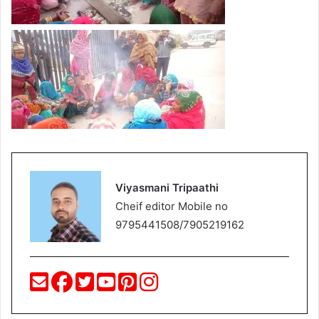
Viyasmani Tripaathi
Cheif editor Mobile no
9795441508/7905219162