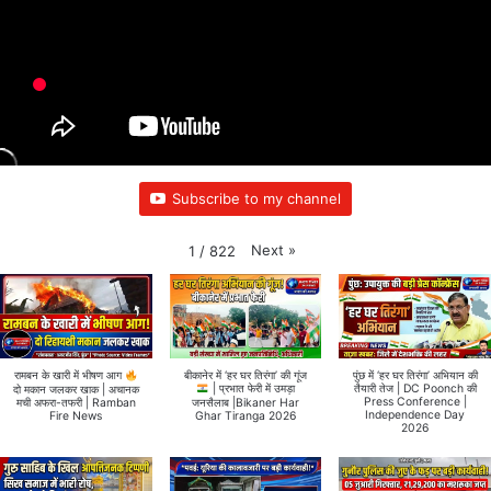
Subscribe to my channel
Next
»
1
/
822
बीकानेर में ‘हर घर तिरंगा’ की गूंज
पुंछ में ‘हर घर तिरंगा’ अभियान की
रामबन के खारी में भीषण आग
तैयारी तेज | DC Poonch की
दो मकान जलकर खाक | अचानक
| प्रभात फेरी में उमड़ा
Press Conference |
मची अफरा-तफरी | Ramban
जनसैलाब |Bikaner Har
Independence Day
Fire News
Ghar Tiranga 2026
2026