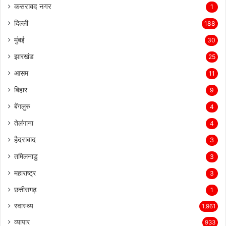
कसरावद नगर
1
दिल्ली
188
मुंबई
30
झारखंड
25
आसम
11
बिहार
9
बेंगलुरु
4
तेलंगाना
4
हैदराबाद
3
तमिलनाडु
3
महाराष्ट्र
3
छत्तीसगढ़
1
स्वास्थ्य
1,961
व्यापार
933