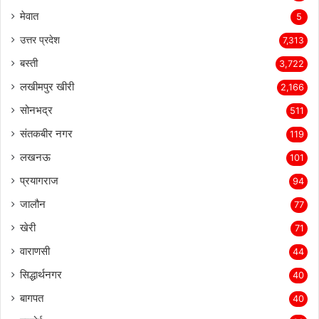
मेवात
5
उत्तर प्रदेश
7,313
बस्ती
3,722
लखीमपुर खीरी
2,166
सोनभद्र
511
संतकबीर नगर
119
लखनऊ
101
प्रयागराज
94
जालौन
77
खेरी
71
वाराणसी
44
सिद्धार्थनगर
40
बागपत
40