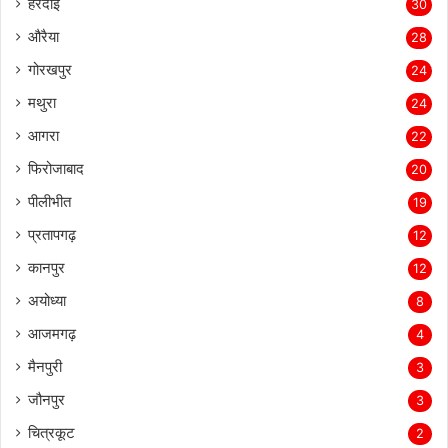
हरदोई
30
औरैया
28
गोरखपुर
24
मथुरा
24
आगरा
22
फिरोजाबाद
20
पीलीभीत
19
प्रतापगढ़
12
कानपुर
12
अयोध्या
8
आजमगढ़
4
मैनपुरी
3
जौनपुर
3
चित्रकूट
2