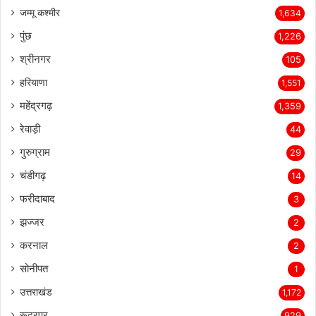
जम्मू कश्मीर
1,634
पुंछ
1,226
श्रीनगर
105
हरियाणा
1,551
महेंद्रगढ़
1,359
रेवाड़ी
44
गुरुग्राम
29
चंडीगढ़
14
फरीदाबाद
3
झज्जर
2
करनाल
2
सोनीपत
1
उत्तराखंड
1,172
रूद्रपुर
929