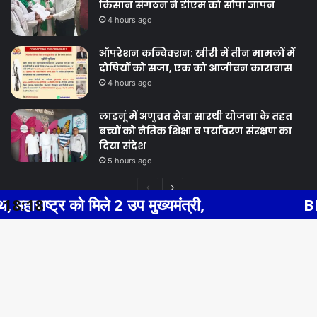
किसान संगठन ने डीएम को सौंपा ज्ञापन
4 hours ago
ऑपरेशन कन्विक्शन: खीरी में तीन मामलों में
दोषियों को सजा, एक को आजीवन कारावास
4 hours ago
लाडनूं में अणुव्रत सेवा सारथी योजना के तहत
बच्चों को नैतिक शिक्षा व पर्यावरण संरक्षण का
दिया संदेश
5 hours ago
Previous
Next
मिले 2 उप मुख्यमंत्री,
18:18
BHIWADI NEWS ए
page
page
Facebook
Twitter
WhatsApp
Telegram
© Copyright 2026, All Rights Reserved |
Ba
Facebook
Twitter
YouTube
to