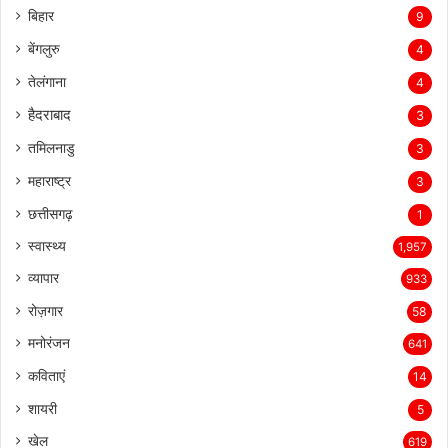
बिहार
9
बेंगलुरु
4
तेलंगाना
4
हैदराबाद
3
तमिलनाडु
3
महाराष्ट्र
3
छत्तीसगढ़
1
स्वास्थ्य
1,957
व्यापार
933
रोज़गार
58
मनोरंजन
641
कविताएं
14
शायरी
5
खेल
619