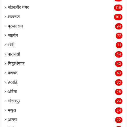
संतकबीर नगर
119
लखनऊ
101
प्रयागराज
94
जालौन
77
खेरी
71
वाराणसी
44
सिद्धार्थनगर
40
बागपत
40
हरदोई
30
औरैया
28
गोरखपुर
24
मथुरा
24
आगरा
22