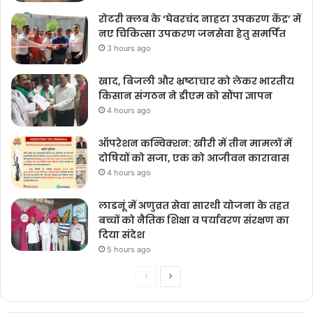
रोटरी क्लब के ‘घेवरचंद नाहटा उपकरण केंद्र’ में
नए चिकित्सा उपकरण जनसेवा हेतु समर्पित
3 hours ago
खाद, बिजली और भ्रष्टाचार को लेकर भारतीय
किसान संगठन ने डीएम को सौंपा ज्ञापन
4 hours ago
ऑपरेशन कन्विक्शन: खीरी में तीन मामलों में
दोषियों को सजा, एक को आजीवन कारावास
4 hours ago
लाडनूं में अणुव्रत सेवा सारथी योजना के तहत
बच्चों को नैतिक शिक्षा व पर्यावरण संरक्षण का
दिया संदेश
5 hours ago
Previous
Next
page
page