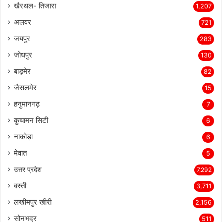
खैरथल- तिजारा
1,207
अलवर
721
जयपुर
283
जोधपुर
130
बाड़मेर
82
जैसलमेर
15
हनुमानगढ़
7
कुचामन सिटी
6
नाकोड़ा
6
मेवात
5
उत्तर प्रदेश
7,292
बस्ती
3,711
लखीमपुर खीरी
2,156
सोनभद्र
511