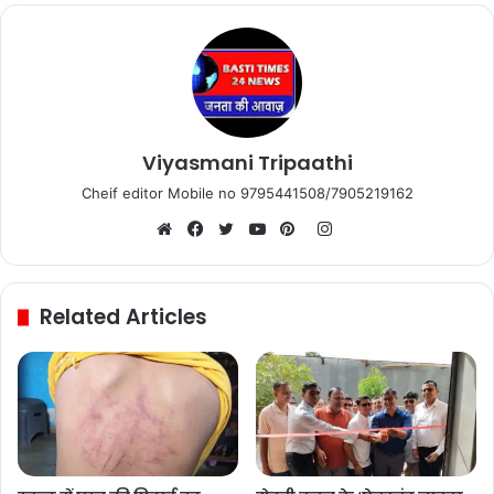
Viyasmani Tripaathi
Cheif editor Mobile no 9795441508/7905219162
Instagram
Website
Facebook
Twitter
YouTube
Pinterest
Related Articles