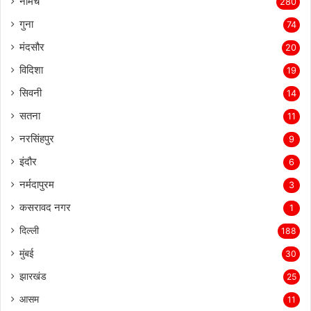
नीमच
280
गुना
74
मंदसौर
20
विदिशा
19
सिवनी
14
सतना
11
नरसिंहपुर
9
इंदौर
6
नर्मदापुरम
3
कसरावद नगर
1
दिल्ली
188
मुंबई
30
झारखंड
25
आसम
11