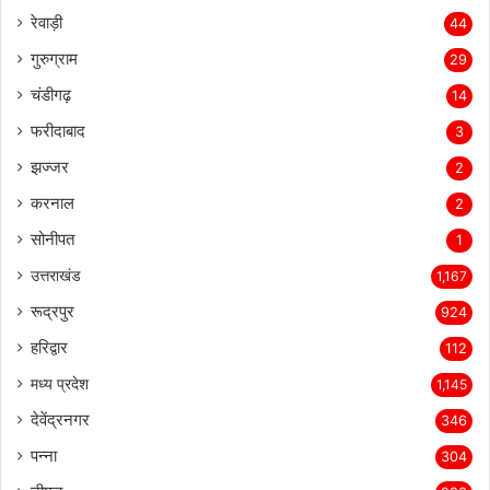
रेवाड़ी
44
गुरुग्राम
29
चंडीगढ़
14
फरीदाबाद
3
झज्जर
2
करनाल
2
सोनीपत
1
उत्तराखंड
1,167
रूद्रपुर
924
हरिद्वार
112
मध्य प्रदेश
1,145
देवेंद्रनगर
346
पन्ना
304