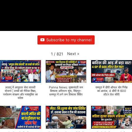
Subscribe to my channel
Next
»
1
/
821
लाडनूं में अणुव्रत सेवा सारथी
Panna News: मुख्यमंत्री जन
रामपुरा में डीपी ऑयल चोर गिरोह
योजना | बच्चों को नैतिक शिक्षा,
विश्वास अभियान शुरू, सिंहपुर-
का आतंक, 4 डीपी से 600
पर्यावरण संरक्षण और नशामुक्ति का
धरमपुर में लगे जन विश्वास शिविर
लीटर तेल चोरी!
संदेश