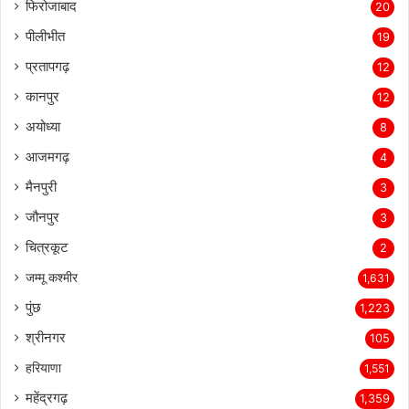
फिरोजाबाद
20
पीलीभीत
19
प्रतापगढ़
12
कानपुर
12
अयोध्या
8
आजमगढ़
4
मैनपुरी
3
जौनपुर
3
चित्रकूट
2
जम्मू कश्मीर
1,631
पुंछ
1,223
श्रीनगर
105
हरियाणा
1,551
महेंद्रगढ़
1,359