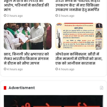
स्कूल में छात्र की पिटाई का
रोटरी क्लब के ‘घेवरचंद नाहटा
आरोप, परिजनों ने कार्रवाई की
उपकरण केंद्र’ में नए चिकित्सा
मांग
उपकरण जनसेवा हेतु समर्पित
3 hours ago
3 hours ago
खाद, बिजली और भ्रष्टाचार को
ऑपरेशन कन्विक्शन: खीरी में
लेकर भारतीय किसान संगठन
तीन मामलों में दोषियों को सजा,
ने डीएम को सौंपा ज्ञापन
एक को आजीवन कारावास
4 hours ago
4 hours ago
Advertisment