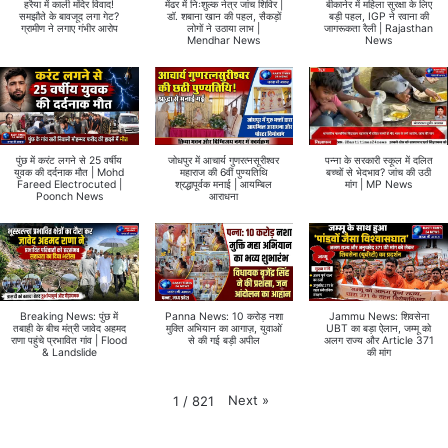
हरैया में काली मंदिर विवाद!
मेंढर में निःशुल्क नेत्र जांच शिविर |
बीकानेर में महिला सुरक्षा के लिए
समझौते के बावजूद लगा गेट?
डॉ. शबाना खान की पहल, सैकड़ों
बड़ी पहल, IGP ने रवाना की
ग्रामीण ने लगाए गंभीर आरोप
लोगों ने उठाया लाभ |
जागरूकता रैली | Rajasthan
Mendhar News
News
पुंछ में करंट लगने से 25 वर्षीय
जोधपुर में आचार्य गुणरत्नसूरीश्वर
पन्ना के सरकारी स्कूल में दलित
युवक की दर्दनाक मौत | Mohd
महाराज की 6वीं पुण्यतिथि
बच्चों से भेदभाव? जांच की उठी
Fareed Electrocuted |
श्रद्धापूर्वक मनाई | आयम्बिल
मांग | MP News
Poonch News
आराधना
Breaking News: पुंछ में
Panna News: 10 करोड़ नशा
Jammu News: शिवसेना
तबाही के बीच मंत्री जावेद अहमद
मुक्ति अभियान का आगाज़, युवाओं
UBT का बड़ा ऐलान, जम्मू को
राणा पहुंचे प्रभावित गांव | Flood
से की गई बड़ी अपील
अलग राज्य और Article 371
& Landslide
की मांग
Next
»
1
/
821