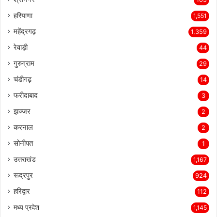
हरियाणा
1,551
महेंद्रगढ़
1,359
रेवाड़ी
44
गुरुग्राम
29
चंडीगढ़
14
फरीदाबाद
3
झज्जर
2
करनाल
2
सोनीपत
1
उत्तराखंड
1,167
रूद्रपुर
924
हरिद्वार
112
मध्य प्रदेश
1,145