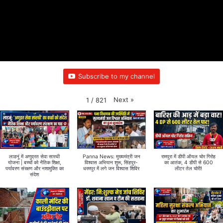
Subscribe to my channel
Next
»
1
/
821
लाडनूं में अणुव्रत सेवा सारथी
Panna News: मुख्यमंत्री जन
रामपुरा में डीपी ऑयल चोर गिरोह
योजना | बच्चों को नैतिक शिक्षा,
विश्वास अभियान शुरू, सिंहपुर-
का आतंक, 4 डीपी से 600
पर्यावरण संरक्षण और नशामुक्ति का
धरमपुर में लगे जन विश्वास शिविर
लीटर तेल चोरी!
संदेश