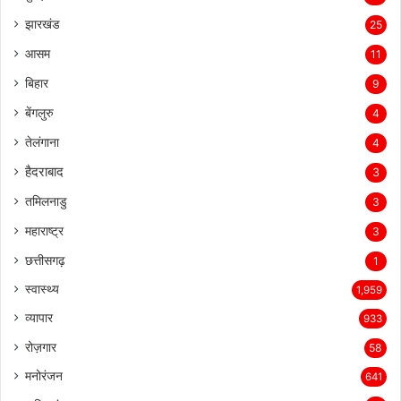
झारखंड
25
आसम
11
बिहार
9
बेंगलुरु
4
तेलंगाना
4
हैदराबाद
3
तमिलनाडु
3
महाराष्ट्र
3
छत्तीसगढ़
1
स्वास्थ्य
1,959
व्यापार
933
रोज़गार
58
मनोरंजन
641