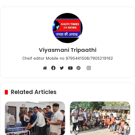
Viyasmani Tripaathi
Cheif editor Mobile no 9795441508/7905219162
Instagram
Website
Facebook
Twitter
YouTube
Pinterest
Related Articles