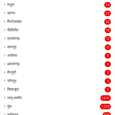
मथुरा
24
आगरा
22
फिरोजाबाद
20
पीलीभीत
19
प्रतापगढ़
12
कानपुर
12
अयोध्या
8
आजमगढ़
4
मैनपुरी
3
जौनपुर
3
चित्रकूट
2
जम्मू कश्मीर
1,632
पुंछ
1,224
श्रीनगर
105