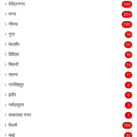
देवेंद्रनगर
346
पन्ना
304
नीमच
280
गुना
74
मंदसौर
20
विदिशा
19
सिवनी
14
सतना
11
नरसिंहपुर
9
इंदौर
6
नर्मदापुरम
3
कसरावद नगर
1
दिल्ली
188
मुंबई
30