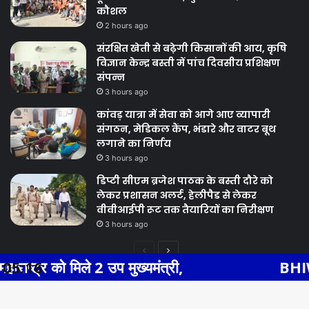
कौशल
2 hours ago
संरक्षित खेती से बढ़ेगी किसानों की आय, कृषि
विज्ञान केन्द्र बस्ती में पांच दिवसीय प्रशिक्षण
संपन्न
3 hours ago
कांवड़ यात्रा में सेवा को आगे आए व्यापारी
संगठन, मेडिकल कैंप, भंडारे और वाटर बूथ
लगाने का निर्णय
3 hours ago
डिप्टी सीएम ब्रजेश पाठक के बस्ती दौरे को
लेकर प्रशासन अलर्ट, हेलीपैड से लेकर
वीवीआईपी रूट तक तैयारियों का निरीक्षण
3 hours ago
Previous
Next
2 उप मुख्यमंत्री,
05:16
BHIWADI NEWS एसएस 
page
page
Facebook
Twitter
WhatsApp
Telegram