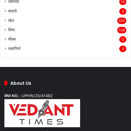
कविताएं
14
शायरी
5
खेल
620
विश्व
538
मौसम
12
कहानियां
9
About Us
RNI NO. :
UPHIN/25/A1482