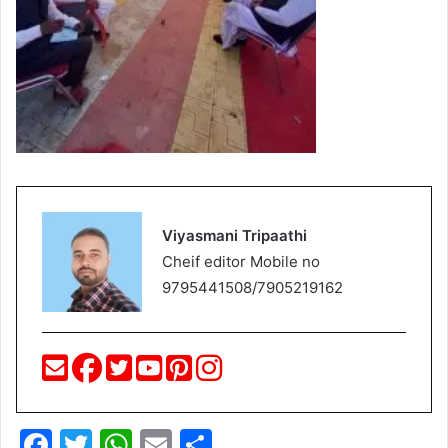
Viyasmani Tripaathi
Cheif editor Mobile no
9795441508/7905219162
F
T
W
E
S