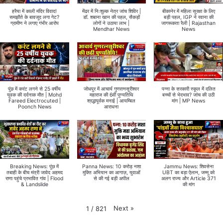
हरैया में काली मंदिर विवाद!
मेंढर में निःशुल्क नेत्र जांच शिविर |
बीकानेर में महिला सुरक्षा के लिए
समझौते के बावजूद लगा गेट?
डॉ. शबाना खान की पहल, सैकड़ों
बड़ी पहल, IGP ने रवाना की
ग्रामीण ने लगाए गंभीर आरोप
लोगों ने उठाया लाभ |
जागरूकता रैली | Rajasthan
Mendhar News
News
पुंछ में करंट लगने से 25 वर्षीय
जोधपुर में आचार्य गुणरत्नसूरीश्वर
पन्ना के सरकारी स्कूल में दलित
युवक की दर्दनाक मौत | Mohd
महाराज की 6वीं पुण्यतिथि
बच्चों से भेदभाव? जांच की उठी
Fareed Electrocuted |
श्रद्धापूर्वक मनाई | आयम्बिल
मांग | MP News
Poonch News
आराधना
Breaking News: पुंछ में
Panna News: 10 करोड़ नशा
Jammu News: शिवसेना
तबाही के बीच मंत्री जावेद अहमद
मुक्ति अभियान का आगाज़, युवाओं
UBT का बड़ा ऐलान, जम्मू को
राणा पहुंचे प्रभावित गांव | Flood
से की गई बड़ी अपील
अलग राज्य और Article 371
& Landslide
की मांग
Next
»
1
/
821