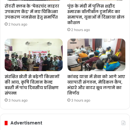
रोटरी क्लब के ‘घेवरचंद नाहटा
पुंछ के मंडी में पुलिस शहीद
उपकरण केंद्र’ में नए चिकित्सा
स्मारक वॉलीबॉल टूर्नामेंट का
उपकरण जनसेवा हेतु समर्पित
समापन, युवाओं ने दिखाया खेल
कौशल
2 hours ago
2 hours ago
संरक्षित खेती से बढ़ेगी किसानों
कांवड़ यात्रा में सेवा को आगे आए
की आय, कृषि विज्ञान केन्द्र
व्यापारी संगठन, मेडिकल कैंप,
बस्ती में पांच दिवसीय प्रशिक्षण
भंडारे और वाटर बूथ लगाने का
संपन्न
निर्णय
3 hours ago
3 hours ago
Advertisment