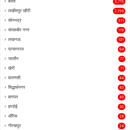
बस्ती
3,715
लखीमपुर खीरी
2,156
सोनभद्र
511
संतकबीर नगर
119
लखनऊ
101
प्रयागराज
94
जालौन
77
खेरी
71
वाराणसी
44
सिद्धार्थनगर
40
बागपत
40
हरदोई
30
औरैया
28
गोरखपुर
24