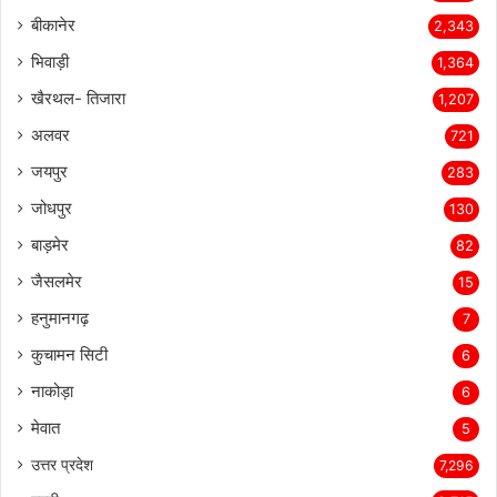
बीकानेर
2,343
भिवाड़ी
1,364
खैरथल- तिजारा
1,207
अलवर
721
जयपुर
283
जोधपुर
130
बाड़मेर
82
जैसलमेर
15
हनुमानगढ़
7
कुचामन सिटी
6
नाकोड़ा
6
मेवात
5
उत्तर प्रदेश
7,296