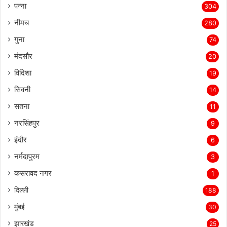
पन्ना
304
नीमच
280
गुना
74
मंदसौर
20
विदिशा
19
सिवनी
14
सतना
11
नरसिंहपुर
9
इंदौर
6
नर्मदापुरम
3
कसरावद नगर
1
दिल्ली
188
मुंबई
30
झारखंड
25