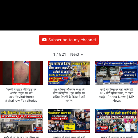
Subscribe to my channel
Next
»
1
/
821
“बस्ती में छात्र की पिटाई का
पुंछ में सिख नौजवान सभा की
पवई में यूरिया पर बड़ी कार्रवाई!
आरोप! स्कूल पर उठे
प्रेस कॉन्फ्रेंस | गुरु साहिब पर
102 बोरी यूरिया जब्त, 2 वाहन
सवाल”#viralshorts
कथित टिप्पणी के विरोध में उठी
पकड़े | Panna News | MP
#viralnow #viraltoday
आवाज़
News
गुनौर में जुए के फड़ पर पुलिस का
बालोतरा में रोटरी क्लब की बड़ी
लाडनूं में अणुव्रत सेवा सारथी