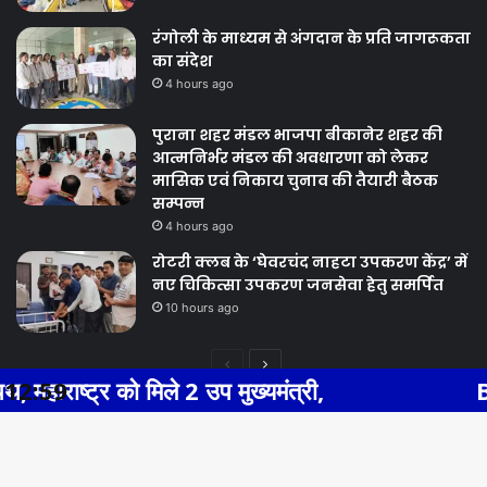
रंगोली के माध्यम से अंगदान के प्रति जागरूकता
का संदेश
4 hours ago
पुराना शहर मंडल भाजपा बीकानेर शहर की
आत्मनिर्भर मंडल की अवधारणा को लेकर
मासिक एवं निकाय चुनाव की तैयारी बैठक
सम्पन्न
4 hours ago
रोटरी क्लब के ‘घेवरचंद नाहटा उपकरण केंद्र’ में
नए चिकित्सा उपकरण जनसेवा हेतु समर्पित
10 hours ago
Previous
Next
 मिले 2 उप मुख्यमंत्री,
12:59
BHIWADI NEWS 
page
page
Facebook
Twitter
WhatsApp
Telegram
© Copyright 2026, All Rights Reserved |