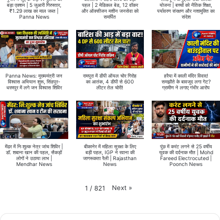
बड़ा एक्शन | 5 जुआरी गिरफ्तार,
पहल | 2 मेडिकल बेड, 12 वॉकर
योजना | बच्चों को नैतिक शिक्षा,
₹1.29 लाख का माल जब्त |
और ऑक्सीजन मशीन जनसेवा को
पर्यावरण संरक्षण और नशामुक्ति का
Panna News
समर्पित
संदेश
Panna News: मुख्यमंत्री जन
रामपुरा में डीपी ऑयल चोर गिरोह
हरैया में काली मंदिर विवाद!
विश्वास अभियान शुरू, सिंहपुर-
का आतंक, 4 डीपी से 600
समझौते के बावजूद लगा गेट?
धरमपुर में लगे जन विश्वास शिविर
लीटर तेल चोरी!
ग्रामीण ने लगाए गंभीर आरोप
मेंढर में निःशुल्क नेत्र जांच शिविर |
बीकानेर में महिला सुरक्षा के लिए
पुंछ में करंट लगने से 25 वर्षीय
डॉ. शबाना खान की पहल, सैकड़ों
बड़ी पहल, IGP ने रवाना की
युवक की दर्दनाक मौत | Mohd
लोगों ने उठाया लाभ |
जागरूकता रैली | Rajasthan
Fareed Electrocuted |
Mendhar News
News
Poonch News
Next
»
1
/
821