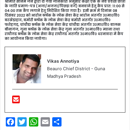
श्रीमति सोनम जैन द्वारा दी गयी जानकारी अनुसार कक्षा एक के नव प्रवेशी छात्रों
के जाति प्रमाण-पत्र (अजा/अजजा/पिछड़ा वर्ग) बनवाने हेतु कैंप प्रात: 11:00 से
04:00 तक कैंप लगाने हेतु निर्देशित किया गया है। इसी क्रम में दिनांक 08
दिसंबर 2022 को आरोन ब्‍लॉक के लोक सेवा केंद्र आरोन अंतर्गत उ०मा०वि०
बरखेड़ाहाट, बमोरी ब्‍लॉक के लोक सेवा केंद्र बमोरी अंतर्गत उ०मा०वि०
फतेहगढ़, चांचौडा ब्‍लॉक के लोक सेवा केंद्र चांचौडा अंतर्गत उ०मा०वि० बालक
बीनागंज, गुना ब्‍लॉक के लोक सेवा केंद्र गुना अंतर्गत उ०मा०वि० म्‍याना तथा
राघौगढ ब्‍लॉक के लोक सेवा केंद्र राघौगढ अंतर्गत उ०मा०वि० धरनावदा में कैंप
का आयोजन किया जावेगा।
Vikas Annotiya
Beauro Chief District - Guna
Madhya Pradesh
F
T
W
E
S