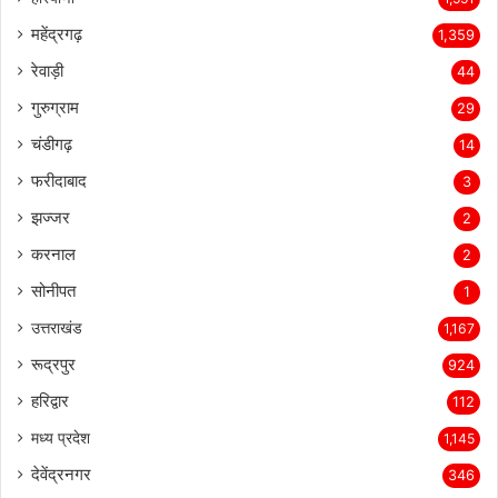
महेंद्रगढ़
1,359
रेवाड़ी
44
गुरुग्राम
29
चंडीगढ़
14
फरीदाबाद
3
झज्जर
2
करनाल
2
सोनीपत
1
उत्तराखंड
1,167
रूद्रपुर
924
हरिद्वार
112
मध्य प्रदेश
1,145
देवेंद्रनगर
346