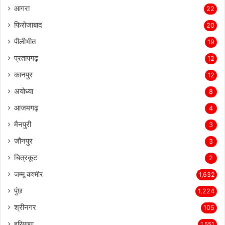
आगरा
22
फिरोजाबाद
20
पीलीभीत
19
प्रतापगढ़
12
कानपुर
12
अयोध्या
8
आजमगढ़
4
मैनपुरी
3
जौनपुर
3
चित्रकूट
2
जम्मू कश्मीर
1,632
पुंछ
1,224
श्रीनगर
105
हरियाणा
1,551