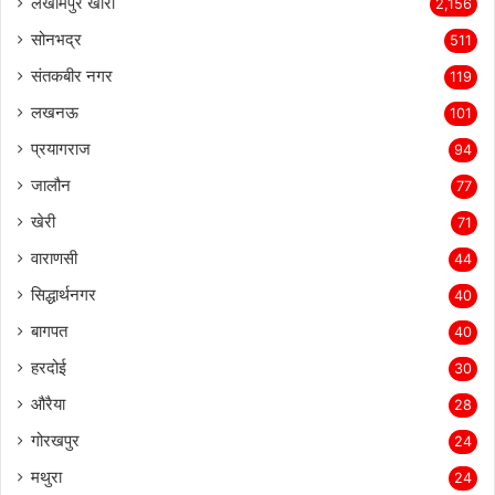
लखीमपुर खीरी
2,156
सोनभद्र
511
संतकबीर नगर
119
लखनऊ
101
प्रयागराज
94
जालौन
77
खेरी
71
वाराणसी
44
सिद्धार्थनगर
40
बागपत
40
हरदोई
30
औरैया
28
गोरखपुर
24
मथुरा
24