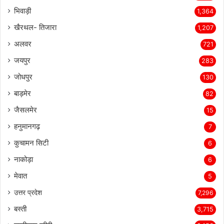
भिवाड़ी
1,364
खैरथल- तिजारा
1,207
अलवर
721
जयपुर
283
जोधपुर
130
बाड़मेर
82
जैसलमेर
15
हनुमानगढ़
7
कुचामन सिटी
6
नाकोड़ा
6
मेवात
5
उत्तर प्रदेश
7,296
बस्ती
3,715