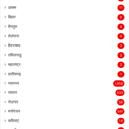
आसम
11
बिहार
9
बेंगलुरु
4
तेलंगाना
4
हैदराबाद
3
तमिलनाडु
3
महाराष्ट्र
3
छत्तीसगढ़
1
स्वास्थ्य
1,959
व्यापार
933
रोज़गार
58
मनोरंजन
641
कविताएं
14