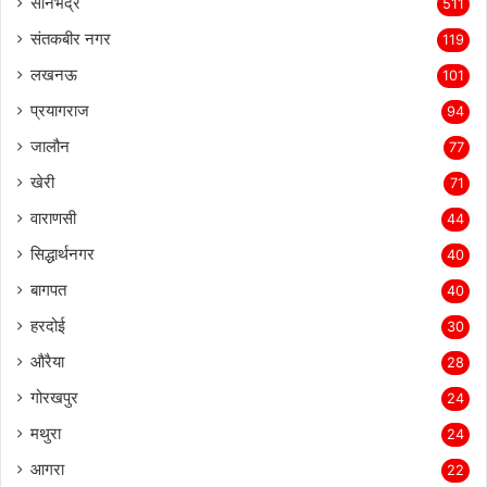
सोनभद्र
511
संतकबीर नगर
119
लखनऊ
101
प्रयागराज
94
जालौन
77
खेरी
71
वाराणसी
44
सिद्धार्थनगर
40
बागपत
40
हरदोई
30
औरैया
28
गोरखपुर
24
मथुरा
24
आगरा
22