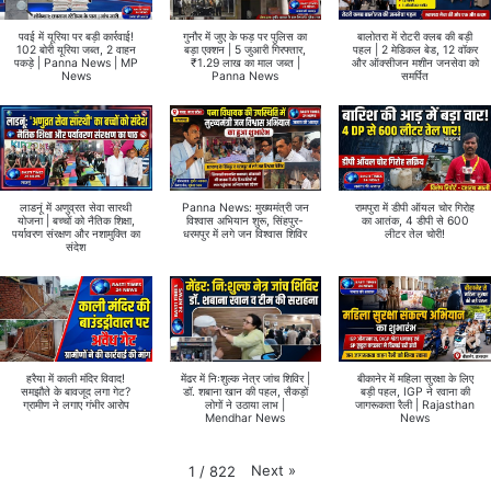
पवई में यूरिया पर बड़ी कार्रवाई!
गुनौर में जुए के फड़ पर पुलिस का
बालोतरा में रोटरी क्लब की बड़ी
102 बोरी यूरिया जब्त, 2 वाहन
बड़ा एक्शन | 5 जुआरी गिरफ्तार,
पहल | 2 मेडिकल बेड, 12 वॉकर
पकड़े | Panna News | MP
₹1.29 लाख का माल जब्त |
और ऑक्सीजन मशीन जनसेवा को
News
Panna News
समर्पित
लाडनूं में अणुव्रत सेवा सारथी
Panna News: मुख्यमंत्री जन
रामपुरा में डीपी ऑयल चोर गिरोह
योजना | बच्चों को नैतिक शिक्षा,
विश्वास अभियान शुरू, सिंहपुर-
का आतंक, 4 डीपी से 600
पर्यावरण संरक्षण और नशामुक्ति का
धरमपुर में लगे जन विश्वास शिविर
लीटर तेल चोरी!
संदेश
हरैया में काली मंदिर विवाद!
मेंढर में निःशुल्क नेत्र जांच शिविर |
बीकानेर में महिला सुरक्षा के लिए
समझौते के बावजूद लगा गेट?
डॉ. शबाना खान की पहल, सैकड़ों
बड़ी पहल, IGP ने रवाना की
ग्रामीण ने लगाए गंभीर आरोप
लोगों ने उठाया लाभ |
जागरूकता रैली | Rajasthan
Mendhar News
News
Next
»
1
/
822