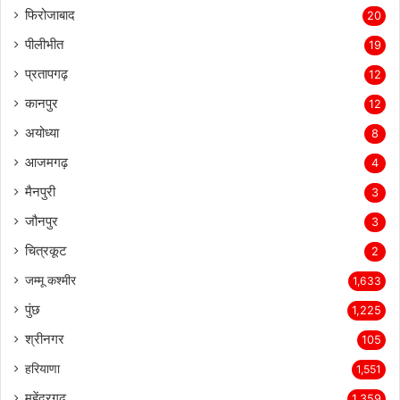
फिरोजाबाद
20
पीलीभीत
19
प्रतापगढ़
12
कानपुर
12
अयोध्या
8
आजमगढ़
4
मैनपुरी
3
जौनपुर
3
चित्रकूट
2
जम्मू कश्मीर
1,633
पुंछ
1,225
श्रीनगर
105
हरियाणा
1,551
महेंद्रगढ़
1,359