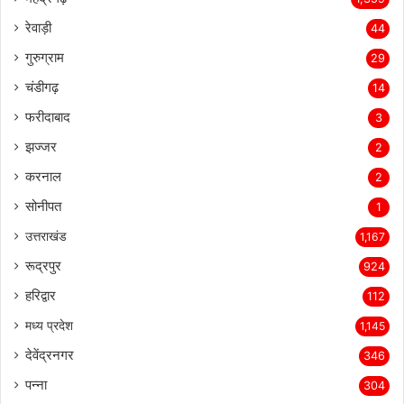
रेवाड़ी
44
गुरुग्राम
29
चंडीगढ़
14
फरीदाबाद
3
झज्जर
2
करनाल
2
सोनीपत
1
उत्तराखंड
1,167
रूद्रपुर
924
हरिद्वार
112
मध्य प्रदेश
1,145
देवेंद्रनगर
346
पन्ना
304