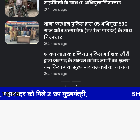
साइकिलों के साथ 01 अभियुक्त गिरफ्तार
4 hours ago
थाना फरधान पुलिस द्वारा 05 अभियुक्त 590
ग्राम अवैध अल्प्रासेफ (नशीला पाउडर) के साथ
गिरफ्तार
4 hours ago
श्रावण मास के दृष्टिगत पुलिस अधीक्षक खीरी
द्वारा जनपद के समस्त कांवड़ मार्गों का भ्रमण
कर लिया गया सुरक्षा-व्यवस्थाओं का जायजा
4 hours ago
Previous
Next
ले 2 उप मुख्यमंत्री,
18:36
BHIWADI NEWS एस
page
page
Facebook
Twitter
WhatsApp
Telegram
© Copyright 2026, All Rights Reserved |
Ba
Facebook
Twitter
YouTube
to