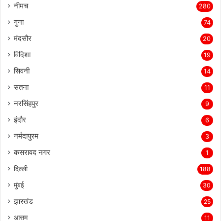
नीमच
280
गुना
74
मंदसौर
20
विदिशा
19
सिवनी
14
सतना
11
नरसिंहपुर
9
इंदौर
6
नर्मदापुरम
3
कसरावद नगर
1
दिल्ली
188
मुंबई
30
झारखंड
25
आसम
11