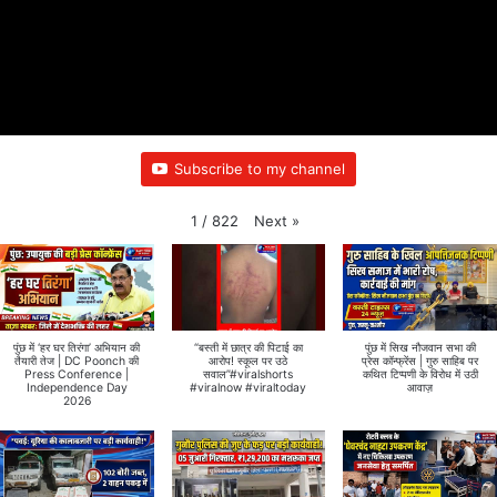
Subscribe to my channel
Next
»
1
/
822
पुंछ में ‘हर घर तिरंगा’ अभियान की
“बस्ती में छात्र की पिटाई का
पुंछ में सिख नौजवान सभा की
तैयारी तेज | DC Poonch की
आरोप! स्कूल पर उठे
प्रेस कॉन्फ्रेंस | गुरु साहिब पर
Press Conference |
सवाल”#viralshorts
कथित टिप्पणी के विरोध में उठी
Independence Day
#viralnow #viraltoday
आवाज़
2026