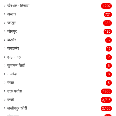
खैरथल- तिजारा
1,207
अलवर
721
जयपुर
283
जोधपुर
130
बाड़मेर
82
जैसलमेर
15
हनुमानगढ़
7
कुचामन सिटी
6
नाकोड़ा
6
मेवात
5
उत्तर प्रदेश
7,300
बस्ती
3,715
लखीमपुर खीरी
2,160