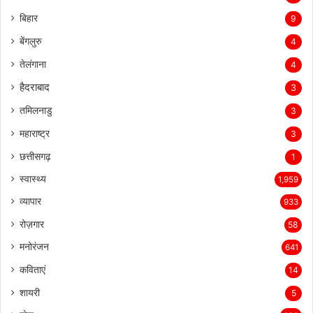
बिहार
9
बेंगलुरु
4
तेलंगाना
4
हैदराबाद
3
तमिलनाडु
3
महाराष्ट्र
3
छत्तीसगढ़
1
स्वास्थ्य
1,959
व्यापार
933
रोज़गार
58
मनोरंजन
641
कविताएं
14
शायरी
5