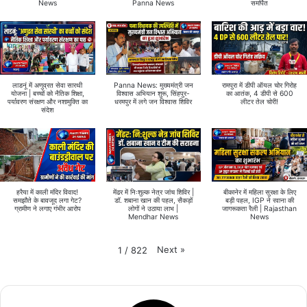
News
Panna News
समर्पित
लाडनूं में अणुव्रत सेवा सारथी
Panna News: मुख्यमंत्री जन
रामपुरा में डीपी ऑयल चोर गिरोह
योजना | बच्चों को नैतिक शिक्षा,
विश्वास अभियान शुरू, सिंहपुर-
का आतंक, 4 डीपी से 600
पर्यावरण संरक्षण और नशामुक्ति का
धरमपुर में लगे जन विश्वास शिविर
लीटर तेल चोरी!
संदेश
हरैया में काली मंदिर विवाद!
मेंढर में निःशुल्क नेत्र जांच शिविर |
बीकानेर में महिला सुरक्षा के लिए
समझौते के बावजूद लगा गेट?
डॉ. शबाना खान की पहल, सैकड़ों
बड़ी पहल, IGP ने रवाना की
ग्रामीण ने लगाए गंभीर आरोप
लोगों ने उठाया लाभ |
जागरूकता रैली | Rajasthan
Mendhar News
News
Next
»
1
/
822