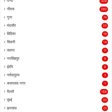
पन्ना
304
नीमच
280
गुना
74
मंदसौर
20
विदिशा
19
सिवनी
14
सतना
11
नरसिंहपुर
9
इंदौर
6
नर्मदापुरम
3
कसरावद नगर
1
दिल्ली
188
मुंबई
30
झारखंड
25