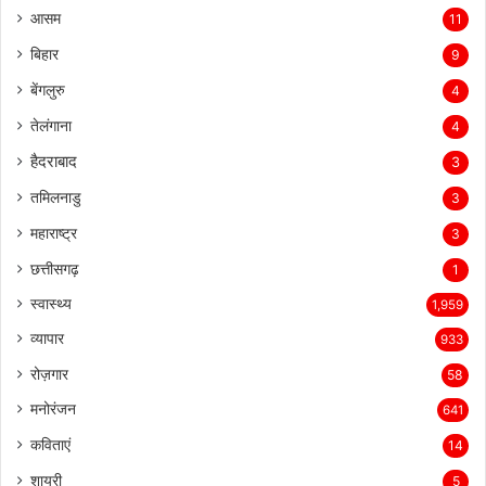
आसम
11
बिहार
9
बेंगलुरु
4
तेलंगाना
4
हैदराबाद
3
तमिलनाडु
3
महाराष्ट्र
3
छत्तीसगढ़
1
स्वास्थ्य
1,959
व्यापार
933
रोज़गार
58
मनोरंजन
641
कविताएं
14
शायरी
5