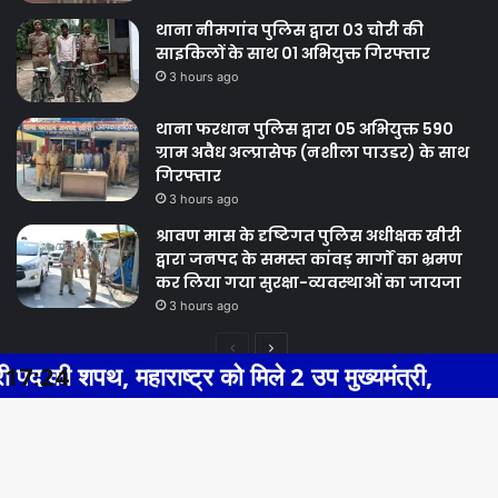
थाना नीमगांव पुलिस द्वारा 03 चोरी की
साइकिलों के साथ 01 अभियुक्त गिरफ्तार
3 hours ago
थाना फरधान पुलिस द्वारा 05 अभियुक्त 590
ग्राम अवैध अल्प्रासेफ (नशीला पाउडर) के साथ
गिरफ्तार
3 hours ago
श्रावण मास के दृष्टिगत पुलिस अधीक्षक खीरी
द्वारा जनपद के समस्त कांवड़ मार्गों का भ्रमण
कर लिया गया सुरक्षा-व्यवस्थाओं का जायजा
3 hours ago
Previous
Next
ाष्ट्र को मिले 2 उप मुख्यमंत्री,
17:24
BHIWAD
page
page
Facebook
Twitter
WhatsApp
Telegram
© Copyright 2026, All Rights Reserved |
Ba