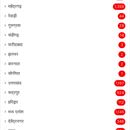
महेंद्रगढ़
1,359
रेवाड़ी
44
गुरुग्राम
29
चंडीगढ़
14
फरीदाबाद
3
झज्जर
2
करनाल
2
सोनीपत
1
उत्तराखंड
1,167
रूद्रपुर
924
हरिद्वार
112
मध्य प्रदेश
1,145
देवेंद्रनगर
346