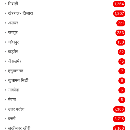
भिवाड़ी
1,364
खैरथल- तिजारा
1,207
अलवर
721
जयपुर
283
जोधपुर
130
बाड़मेर
82
जैसलमेर
15
हनुमानगढ़
7
कुचामन सिटी
6
नाकोड़ा
6
मेवात
5
उत्तर प्रदेश
7,300
बस्ती
3,715
लखीमपुर खीरी
2,160