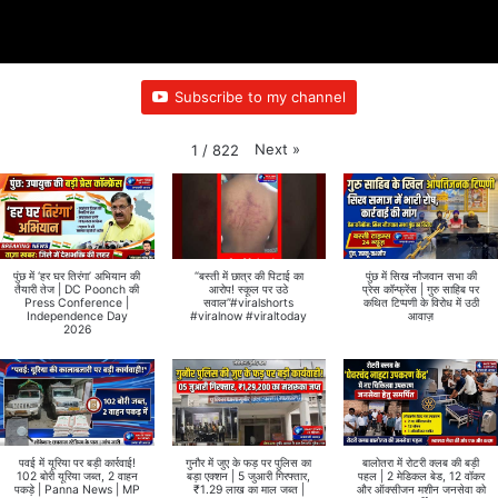
Subscribe to my channel
Next
»
1
/
822
पुंछ में ‘हर घर तिरंगा’ अभियान की
“बस्ती में छात्र की पिटाई का
पुंछ में सिख नौजवान सभा की
तैयारी तेज | DC Poonch की
आरोप! स्कूल पर उठे
प्रेस कॉन्फ्रेंस | गुरु साहिब पर
Press Conference |
सवाल”#viralshorts
कथित टिप्पणी के विरोध में उठी
Independence Day
#viralnow #viraltoday
आवाज़
2026
पवई में यूरिया पर बड़ी कार्रवाई!
गुनौर में जुए के फड़ पर पुलिस का
बालोतरा में रोटरी क्लब की बड़ी
102 बोरी यूरिया जब्त, 2 वाहन
बड़ा एक्शन | 5 जुआरी गिरफ्तार,
पहल | 2 मेडिकल बेड, 12 वॉकर
पकड़े | Panna News | MP
₹1.29 लाख का माल जब्त |
और ऑक्सीजन मशीन जनसेवा को