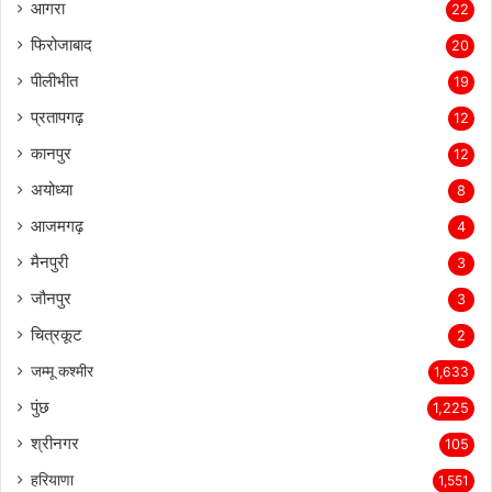
आगरा
22
फिरोजाबाद
20
पीलीभीत
19
प्रतापगढ़
12
कानपुर
12
अयोध्या
8
आजमगढ़
4
मैनपुरी
3
जौनपुर
3
चित्रकूट
2
जम्मू कश्मीर
1,633
पुंछ
1,225
श्रीनगर
105
हरियाणा
1,551