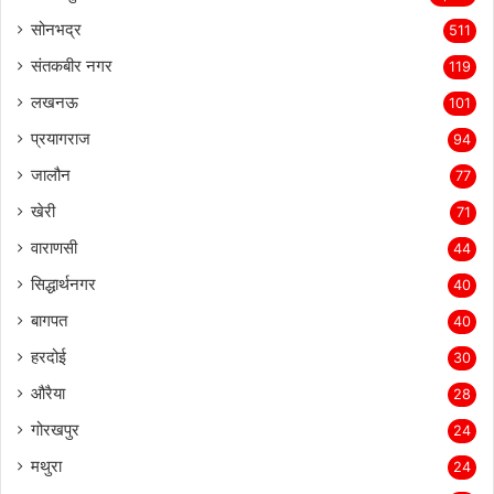
सोनभद्र
511
संतकबीर नगर
119
लखनऊ
101
प्रयागराज
94
जालौन
77
खेरी
71
वाराणसी
44
सिद्धार्थनगर
40
बागपत
40
हरदोई
30
औरैया
28
गोरखपुर
24
मथुरा
24