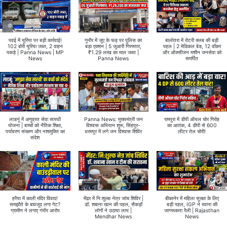
पवई में यूरिया पर बड़ी कार्रवाई!
गुनौर में जुए के फड़ पर पुलिस का
बालोतरा में रोटरी क्लब की बड़ी
102 बोरी यूरिया जब्त, 2 वाहन
बड़ा एक्शन | 5 जुआरी गिरफ्तार,
पहल | 2 मेडिकल बेड, 12 वॉकर
पकड़े | Panna News | MP
₹1.29 लाख का माल जब्त |
और ऑक्सीजन मशीन जनसेवा को
News
Panna News
समर्पित
लाडनूं में अणुव्रत सेवा सारथी
Panna News: मुख्यमंत्री जन
रामपुरा में डीपी ऑयल चोर गिरोह
योजना | बच्चों को नैतिक शिक्षा,
विश्वास अभियान शुरू, सिंहपुर-
का आतंक, 4 डीपी से 600
पर्यावरण संरक्षण और नशामुक्ति का
धरमपुर में लगे जन विश्वास शिविर
लीटर तेल चोरी!
संदेश
हरैया में काली मंदिर विवाद!
मेंढर में निःशुल्क नेत्र जांच शिविर |
बीकानेर में महिला सुरक्षा के लिए
समझौते के बावजूद लगा गेट?
डॉ. शबाना खान की पहल, सैकड़ों
बड़ी पहल, IGP ने रवाना की
ग्रामीण ने लगाए गंभीर आरोप
लोगों ने उठाया लाभ |
जागरूकता रैली | Rajasthan
Mendhar News
News