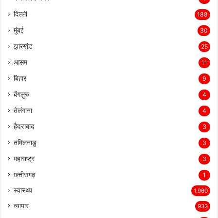
दिल्ली
188
मुंबई
30
झारखंड
25
आसम
11
बिहार
9
बेंगलुरु
4
तेलंगाना
4
हैदराबाद
3
तमिलनाडु
3
महाराष्ट्र
3
छत्तीसगढ़
1
स्वास्थ्य
1,960
व्यापार
933