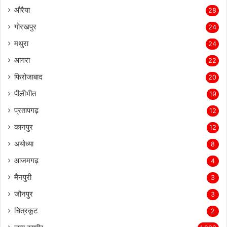
औरैया
28
गोरखपुर
24
मथुरा
24
आगरा
22
फिरोजाबाद
20
पीलीभीत
19
प्रतापगढ़
12
कानपुर
12
अयोध्या
8
आजमगढ़
4
मैनपुरी
3
जौनपुर
3
चित्रकूट
2