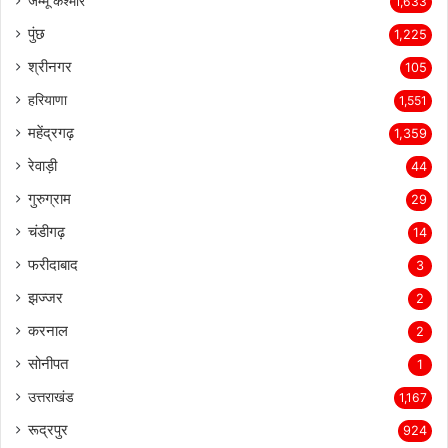
जम्मू कश्मीर
1,633
पुंछ
1,225
श्रीनगर
105
हरियाणा
1,551
महेंद्रगढ़
1,359
रेवाड़ी
44
गुरुग्राम
29
चंडीगढ़
14
फरीदाबाद
3
झज्जर
2
करनाल
2
सोनीपत
1
उत्तराखंड
1,167
रूद्रपुर
924