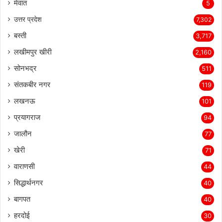
मेवात
5
उत्तर प्रदेश
7,302
बस्ती
3,717
लखीमपुर खीरी
2,160
सोनभद्र
511
संतकबीर नगर
119
लखनऊ
101
प्रयागराज
94
जालौन
77
खेरी
71
वाराणसी
44
सिद्धार्थनगर
40
बागपत
40
हरदोई
30