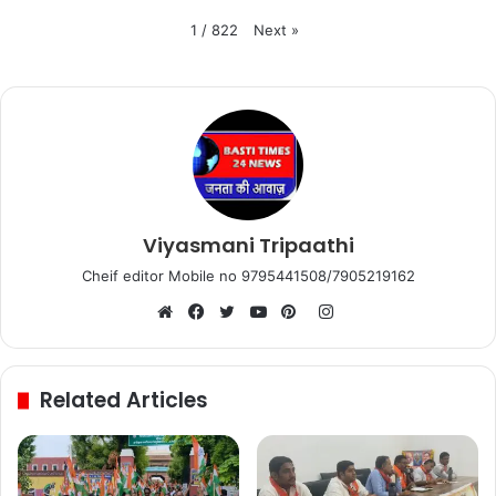
Next
»
1
/
822
Viyasmani Tripaathi
Cheif editor Mobile no 9795441508/7905219162
Instagram
Website
Facebook
Twitter
YouTube
Pinterest
Related Articles