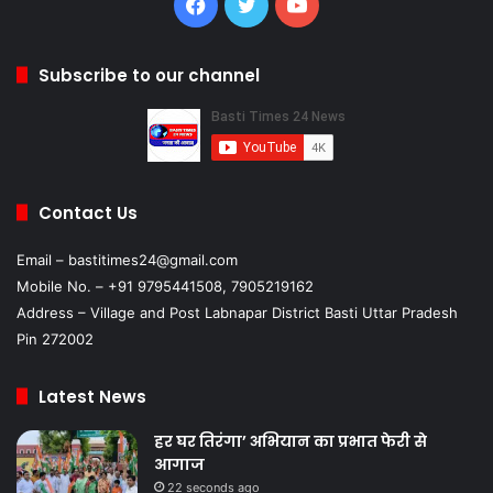
Facebook
Twitter
YouTube
Subscribe to our channel
Contact Us
Email – bastitimes24@gmail.com
Mobile No. – +91 9795441508, 7905219162
Address – Village and Post Labnapar District Basti Uttar Pradesh
Pin 272002
Latest News
हर घर तिरंगा’ अभियान का प्रभात फेरी से
आगाज
22 seconds ago