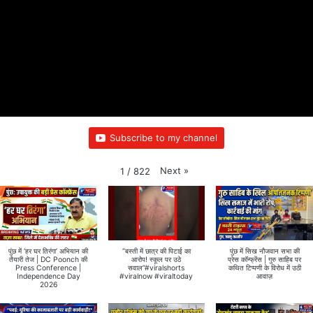
Subscribe to my channel
Next
»
1
/
822
पुंछ में ‘हर घर तिरंगा’ अभियान की
“बस्ती में छात्र की पिटाई का
पुंछ में सिख नौजवान सभा की
तैयारी तेज | DC Poonch की
आरोप! स्कूल पर उठे
प्रेस कॉन्फ्रेंस | गुरु साहिब पर
Press Conference |
सवाल”#viralshorts
कथित टिप्पणी के विरोध में उठी
Independence Day
#viralnow #viraltoday
आवाज़
2026