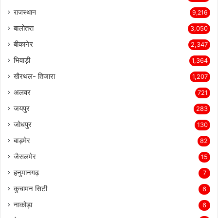
राजस्थान
9,216
बालोतरा
3,050
बीकानेर
2,347
भिवाड़ी
1,364
खैरथल- तिजारा
1,207
अलवर
721
जयपुर
283
जोधपुर
130
बाड़मेर
82
जैसलमेर
15
हनुमानगढ़
7
कुचामन सिटी
6
नाकोड़ा
6