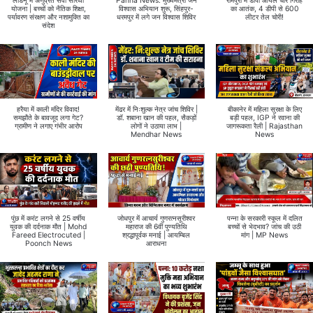
लाडनूं में अणुव्रत सेवा सारथी
Panna News: मुख्यमंत्री जन
रामपुरा में डीपी ऑयल चोर गिरोह
योजना | बच्चों को नैतिक शिक्षा,
विश्वास अभियान शुरू, सिंहपुर-
का आतंक, 4 डीपी से 600
पर्यावरण संरक्षण और नशामुक्ति का
धरमपुर में लगे जन विश्वास शिविर
लीटर तेल चोरी!
संदेश
हरैया में काली मंदिर विवाद!
मेंढर में निःशुल्क नेत्र जांच शिविर |
बीकानेर में महिला सुरक्षा के लिए
समझौते के बावजूद लगा गेट?
डॉ. शबाना खान की पहल, सैकड़ों
बड़ी पहल, IGP ने रवाना की
ग्रामीण ने लगाए गंभीर आरोप
लोगों ने उठाया लाभ |
जागरूकता रैली | Rajasthan
Mendhar News
News
पुंछ में करंट लगने से 25 वर्षीय
जोधपुर में आचार्य गुणरत्नसूरीश्वर
पन्ना के सरकारी स्कूल में दलित
युवक की दर्दनाक मौत | Mohd
महाराज की 6वीं पुण्यतिथि
बच्चों से भेदभाव? जांच की उठी
Fareed Electrocuted |
श्रद्धापूर्वक मनाई | आयम्बिल
मांग | MP News
Poonch News
आराधना