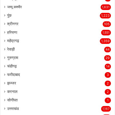
जम्मू कश्मीर
1,631
पुंछ
1,223
श्रीनगर
105
हरियाणा
1,551
महेंद्रगढ़
1,359
रेवाड़ी
44
गुरुग्राम
29
चंडीगढ़
14
फरीदाबाद
3
झज्जर
2
करनाल
2
सोनीपत
1
उत्तराखंड
1,167