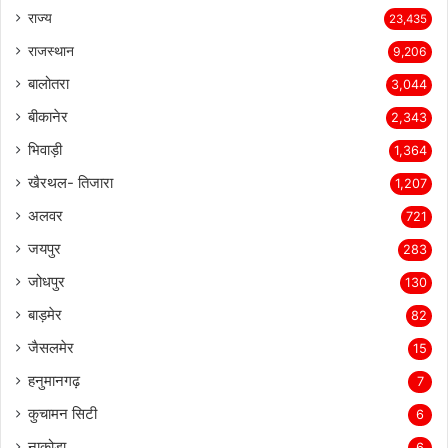
राज्य
23,435
राजस्थान
9,206
बालोतरा
3,044
बीकानेर
2,343
भिवाड़ी
1,364
खैरथल- तिजारा
1,207
अलवर
721
जयपुर
283
जोधपुर
130
बाड़मेर
82
जैसलमेर
15
हनुमानगढ़
7
कुचामन सिटी
6
नाकोड़ा
6