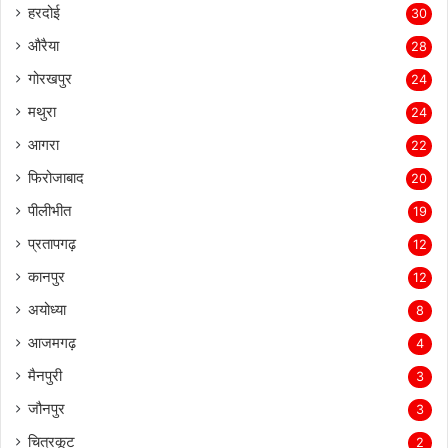
हरदोई
30
औरैया
28
गोरखपुर
24
मथुरा
24
आगरा
22
फिरोजाबाद
20
पीलीभीत
19
प्रतापगढ़
12
कानपुर
12
अयोध्या
8
आजमगढ़
4
मैनपुरी
3
जौनपुर
3
चित्रकूट
2