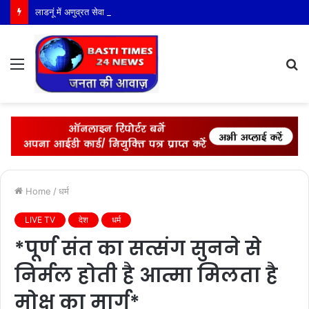
लाडनूं में अणुव्रत सेवा सारथी योजना के तहत बच्चों को नैतिक शिक्षा व पर्यावरण संरक्षण का दिया संदेश
Menu
S
fo
Home
/
धर्म
LIVE TV
देश
धर्म
*पूर्ण संत का सत्संग सुनने से
निर्मल होती है आत्मा मिलता है
मोक्ष का मार्ग*