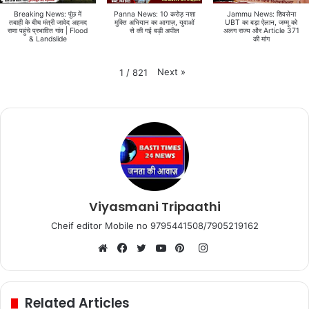
Breaking News: पुंछ में
Panna News: 10 करोड़ नशा
Jammu News: शिवसेना
तबाही के बीच मंत्री जावेद अहमद
मुक्ति अभियान का आगाज़, युवाओं
UBT का बड़ा ऐलान, जम्मू को
राणा पहुंचे प्रभावित गांव | Flood
से की गई बड़ी अपील
अलग राज्य और Article 371
& Landslide
की मांग
Next
»
1
/
821
Viyasmani Tripaathi
Cheif editor Mobile no 9795441508/7905219162
Instagram
Website
Facebook
Twitter
YouTube
Pinterest
Related Articles