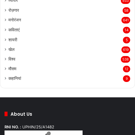
व्यापार
933
रोज़गार
58
मनोरंजन
641
कविताएं
14
शायरी
5
खेल
619
विश्व
538
मौसम
12
कहानियां
9
About Us
RNI NO. :
UPHIN/25/A1482