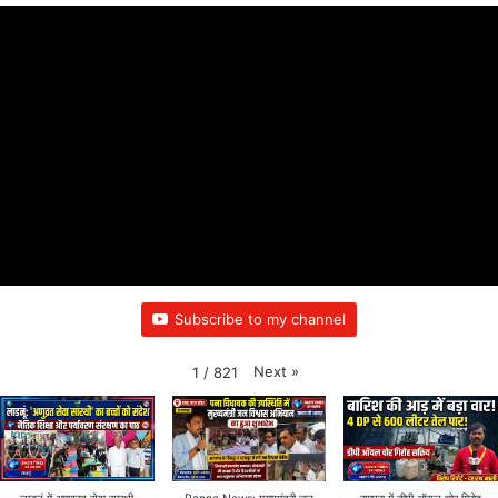
Subscribe to my channel
Next
»
1
/
821