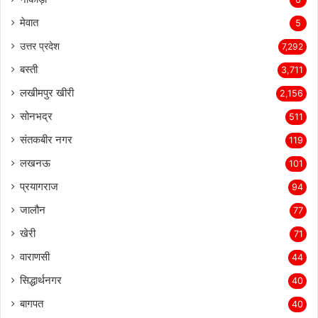
मेवात
5
उत्तर प्रदेश
7,292
बस्ती
3,711
लखीमपुर खीरी
2,156
सोनभद्र
511
संतकबीर नगर
119
लखनऊ
101
प्रयागराज
94
जालौन
77
खेरी
71
वाराणसी
44
सिद्धार्थनगर
40
बागपत
40