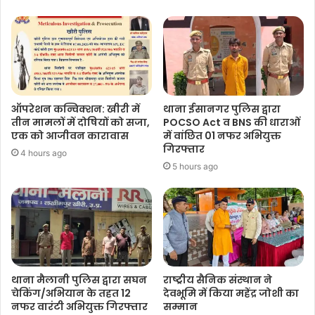
ऑपरेशन कन्विक्शन: खीरी में
थाना ईसानगर पुलिस द्वारा
तीन मामलों में दोषियों को सजा,
POCSO Act व BNS की धाराओं
एक को आजीवन कारावास
में वांछित 01 नफर अभियुक्त
गिरफ्तार
4 hours ago
5 hours ago
थाना मैलानी पुलिस द्वारा सघन
राष्ट्रीय सैनिक संस्थान ने
चेकिंग/अभियान के तहत 12
देवभूमि में किया महेंद्र जोशी का
नफर वारंटी अभियुक्त गिरफ्तार
सम्मान