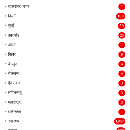
कसरावद नगर
1
दिल्ली
188
मुंबई
30
झारखंड
25
आसम
11
बिहार
9
बेंगलुरु
4
तेलंगाना
4
हैदराबाद
3
तमिलनाडु
3
महाराष्ट्र
3
छत्तीसगढ़
1
स्वास्थ्य
1,957