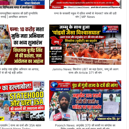
णरत्नसूरीश्वर महाराज की 6वीं पुण्यतिथि
पन्ना के सरकारी स्कूल में दलित बच्चों से भेदभाव? जांच की उठी
र्वक मनाई | आयम्बिल आराधना
मांग | MP News
ोड़ नशा मुक्ति अभियान का आगाज़,
Jammu News: शिवसेना UBT का बड़ा ऐलान, जम्मू को अलग
ओं से की गई बड़ी अपील
राज्य और Article 371 की मांग
 प्रदर्शन | राज्य का दर्जा और 35A बहाल
Poonch News: अनुच्छेद 370 की बरसी पर कांग्रेस का
ांग | Poonch News Today
विरोध प्रदर्शन, राज्य का दर्जा बहाल करने की मांग