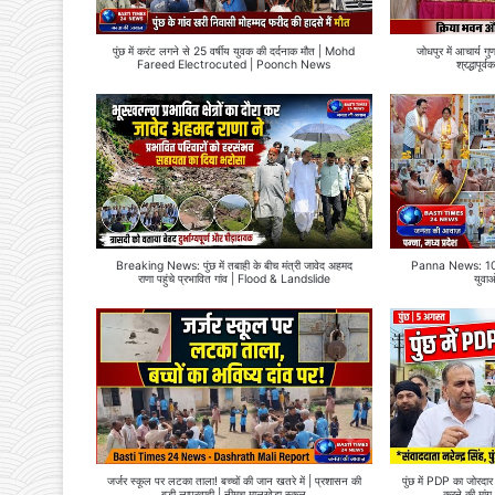
पुंछ में करंट लगने से 25 वर्षीय युवक की दर्दनाक मौत | Mohd
जोधपुर में आचार्य गु
Fareed Electrocuted | Poonch News
श्रद्धापू
Breaking News: पुंछ में तबाही के बीच मंत्री जावेद अहमद
Panna News: 10 कर
राणा पहुंचे प्रभावित गांव | Flood & Landslide
युवा
जर्जर स्कूल पर लटका ताला! बच्चों की जान खतरे में | प्रशासन की
पुंछ में PDP का जोरदार
बड़ी लापरवाही | नीमच मालखेड़ा स्कूल
करने की म