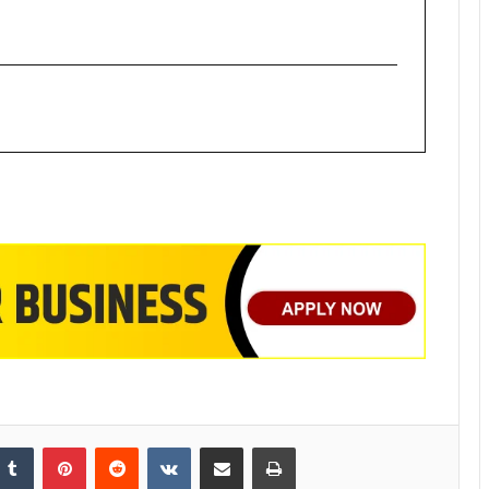
nkedIn
Tumblr
Pinterest
Reddit
VKontakte
Share via Email
Print