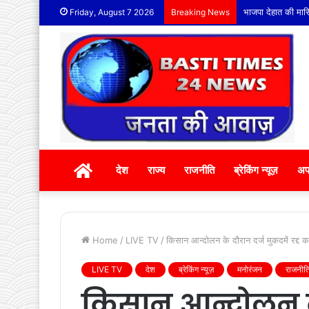
भाजपा देहात की मासि
Friday, August 7 2026
Breaking News
होम
देश
राज्य
राजनीति
ब्रेकिंग न्यूज़
अप
Home
/
LIVE TV
/
किसान आन्दोलन के दौरान दर्ज मुकदमें रद्द कर
LIVE TV
देश
ब्रेकिंग न्यूज़
मनोरंजन
राजनीत
किसान आन्दोलन के