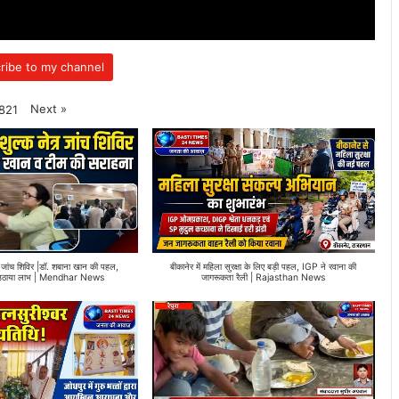
ribe to my channel
Next
»
821
ेत्र जांच शिविर |डॉ. शबाना खान की पहल,
बीकानेर में महिला सुरक्षा के लिए बड़ी पहल, IGP ने रवाना की
 ने उठाया लाभ | Mendhar News
जागरूकता रैली | Rajasthan News