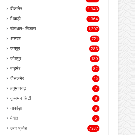
बीकानेर
2,343
भिवाड़ी
1,364
खैरथल- तिजारा
1,207
अलवर
721
जयपुर
283
जोधपुर
130
बाड़मेर
82
जैसलमेर
15
हनुमानगढ़
7
कुचामन सिटी
6
नाकोड़ा
6
मेवात
5
उत्तर प्रदेश
7,287