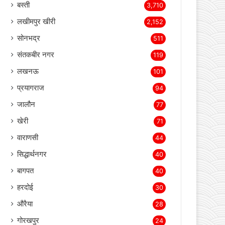
बस्ती
3,710
लखीमपुर खीरी
2,152
सोनभद्र
511
संतकबीर नगर
119
लखनऊ
101
प्रयागराज
94
जालौन
77
खेरी
71
वाराणसी
44
सिद्धार्थनगर
40
बागपत
40
हरदोई
30
औरैया
28
गोरखपुर
24