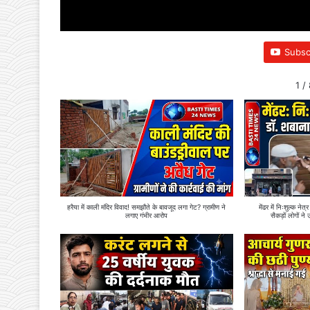
Subsc
1
/
हरैया में काली मंदिर विवाद! समझौते के बावजूद लगा गेट? ग्रामीण ने
मेंढर में निःशुल्क न
लगाए गंभीर आरोप
सैकड़ों लोगों