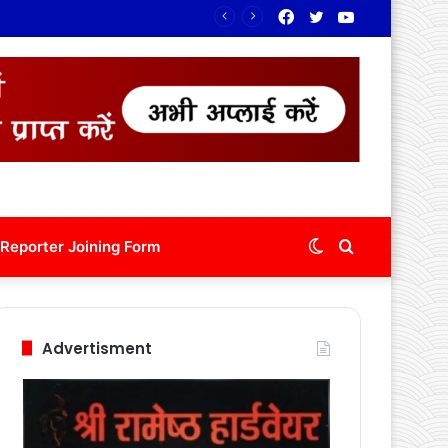
Facebook
Twitter
YouTube
Switch
Search
Reporter Joining Form
skin
for
Advertisment