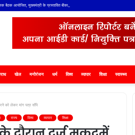
क बैठक आयोजित, मुख्यमंत्री के प्रस्तावित बीकानेर दौरे एवं आगामी कार्यक्रमों पर हुई चर्चा
राध
खेल
मनोरंजन
धर्म
विश्व
व्यापार
शिक्षा
स्वास्थ्य
ने को लेकर मांग पत्र सौंपे
ि
राज्य
विश्व
व्यापार
शिक्षा
 दौरान दर्ज मुकदमें