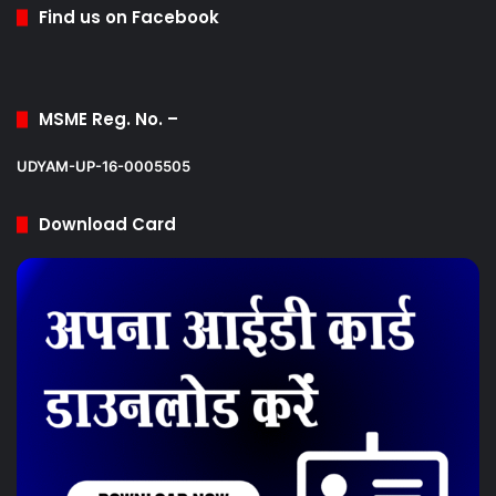
Find us on Facebook
MSME Reg. No. –
UDYAM-UP-16-0005505
Download Card