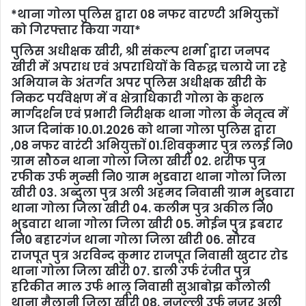
*थाना गोला पुलिस द्वारा 08 नफर वारण्टी अभियुक्तों
को गिरफ्तार किया गया*
पुलिस अधीक्षक खीरी, श्री संकल्प शर्मा द्वारा जनपद
खीरी में अपराध एवं अपराधियों के विरुद्ध चलाये जा रहे
अभियान के अंतर्गत अपर पुलिस अधीक्षक खीरी के
निकट पर्यवेक्षण में व क्षेत्राधिकारी गोला के कुशल
मार्गदर्शन एवं प्रभारी निरीक्षक थाना गोला के नेतृत्व में
आज दिनांक 10.01.2026 को थाना गोला पुलिस द्वारा
,08 नफर वारंटी अभियुक्तों 01.शिवकुमार पुत्र ललई नि0
ग्राम सौठन थाना गोला जिला खीरी 02. शरीफ पुत्र
रफीक उर्फ मुन्सी नि0 ग्राम भुडवारा थाना गोला जिला
खीरी 03. अब्दुला पुत्र अली अहमद निवासी ग्राम भुडवारा
थाना गोला जिला खीरी 04. कलीम पुत्र अकील नि0
भुडवारा थाना गोला जिला खीरी 05. मोईन पुत्र इबरार
नि0 बहारगंज थाना गोला जिला खीरी 06. सौरव
राजपूत पुत्र अरविन्द कुमार राजपूत निवासी खुटार रोड
थाना गोला जिला खीरी 07. डाली उर्फ रंजीत पुत्र
हरिकीत माल उर्फ भालू निवासी सुआबोझ कोलोली
थाना मैलानी जिला खीरी 08. नजल्ली उर्फ नजर अली