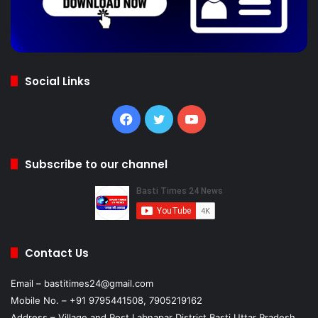
Social Links
Facebook
Twitter
YouTube
Subscribe to our channel
Contact Us
Email – bastitimes24@gmail.com
Mobile No. – +91 9795441508, 7905219162
Address – Village and Post Labnapar District Basti Uttar Pradesh