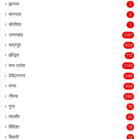
झज्जर
2
करनाल
2
सोनीपत
1
उत्तराखंड
1,167
रूद्रपुर
924
हरिद्वार
112
मध्य प्रदेश
1,145
देवेंद्रनगर
346
पन्ना
304
नीमच
280
गुना
74
मंदसौर
20
विदिशा
19
सिवनी
14