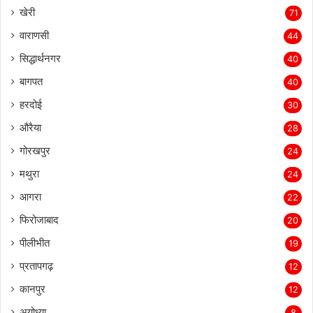
खेरी
71
वाराणसी
44
सिद्धार्थनगर
40
बागपत
40
हरदोई
30
औरैया
28
गोरखपुर
24
मथुरा
24
आगरा
22
फिरोजाबाद
20
पीलीभीत
19
प्रतापगढ़
12
कानपुर
12
अयोध्या
8