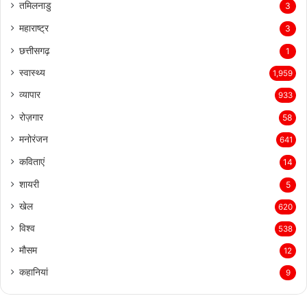
तमिलनाडु
3
महाराष्ट्र
3
छत्तीसगढ़
1
स्वास्थ्य
1,959
व्यापार
933
रोज़गार
58
मनोरंजन
641
कविताएं
14
शायरी
5
खेल
620
विश्व
538
मौसम
12
कहानियां
9