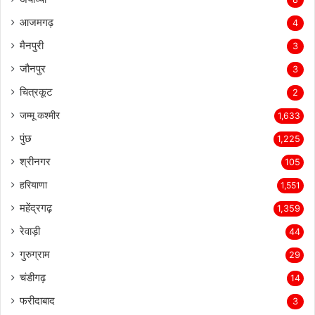
आजमगढ़
4
मैनपुरी
3
जौनपुर
3
चित्रकूट
2
जम्मू कश्मीर
1,633
पुंछ
1,225
श्रीनगर
105
हरियाणा
1,551
महेंद्रगढ़
1,359
रेवाड़ी
44
गुरुग्राम
29
चंडीगढ़
14
फरीदाबाद
3