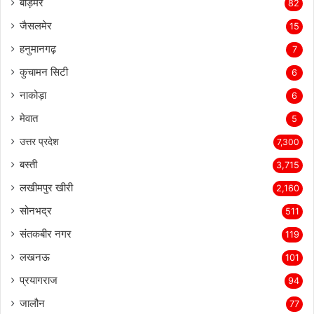
बाड़मेर
82
जैसलमेर
15
हनुमानगढ़
7
कुचामन सिटी
6
नाकोड़ा
6
मेवात
5
उत्तर प्रदेश
7,300
बस्ती
3,715
लखीमपुर खीरी
2,160
सोनभद्र
511
संतकबीर नगर
119
लखनऊ
101
प्रयागराज
94
जालौन
77