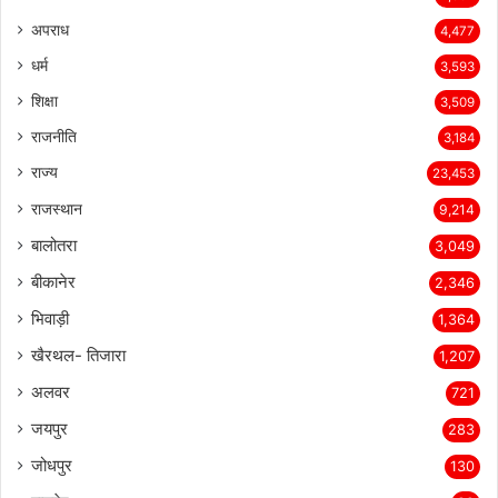
अपराध
4,477
धर्म
3,593
शिक्षा
3,509
राजनीति
3,184
राज्य
23,453
राजस्थान
9,214
बालोतरा
3,049
बीकानेर
2,346
भिवाड़ी
1,364
खैरथल- तिजारा
1,207
अलवर
721
जयपुर
283
जोधपुर
130