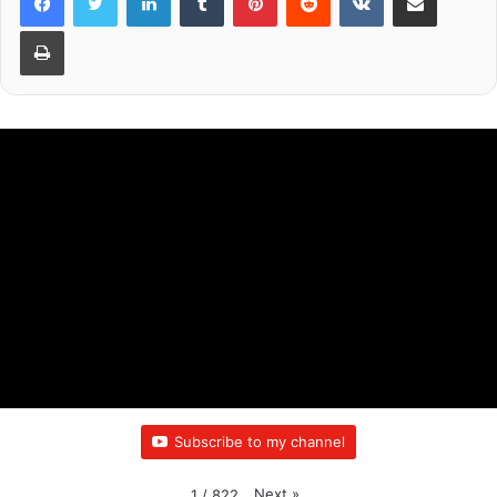
k
Print
Subscribe to my channel
Next
»
1
/
822