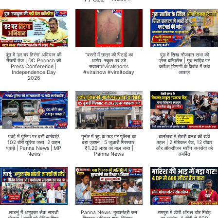
पुंछ में ‘हर घर तिरंगा’ अभियान की
“बस्ती में छात्र की पिटाई का
पुंछ में सिख नौजवान सभा की
तैयारी तेज | DC Poonch की
आरोप! स्कूल पर उठे
प्रेस कॉन्फ्रेंस | गुरु साहिब पर
Press Conference |
सवाल”#viralshorts
कथित टिप्पणी के विरोध में उठी
Independence Day
#viralnow #viraltoday
आवाज़
2026
पवई में यूरिया पर बड़ी कार्रवाई!
गुनौर में जुए के फड़ पर पुलिस का
बालोतरा में रोटरी क्लब की बड़ी
102 बोरी यूरिया जब्त, 2 वाहन
बड़ा एक्शन | 5 जुआरी गिरफ्तार,
पहल | 2 मेडिकल बेड, 12 वॉकर
पकड़े | Panna News | MP
₹1.29 लाख का माल जब्त |
और ऑक्सीजन मशीन जनसेवा को
News
Panna News
समर्पित
लाडनूं में अणुव्रत सेवा सारथी
Panna News: मुख्यमंत्री जन
रामपुरा में डीपी ऑयल चोर गिरोह