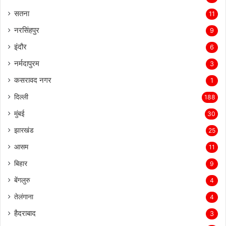
सतना
11
नरसिंहपुर
9
इंदौर
6
नर्मदापुरम
3
कसरावद नगर
1
दिल्ली
188
मुंबई
30
झारखंड
25
आसम
11
बिहार
9
बेंगलुरु
4
तेलंगाना
4
हैदराबाद
3