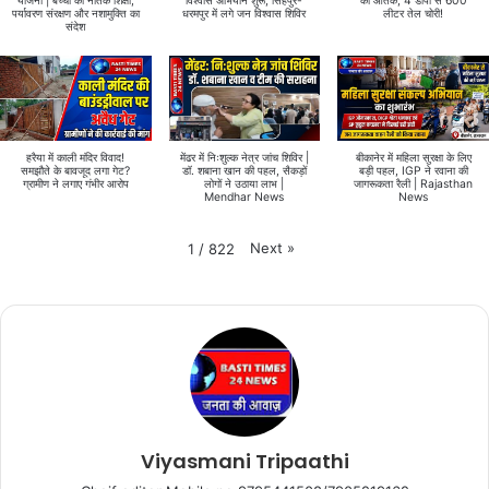
योजना | बच्चों को नैतिक शिक्षा,
विश्वास अभियान शुरू, सिंहपुर-
का आतंक, 4 डीपी से 600
पर्यावरण संरक्षण और नशामुक्ति का
धरमपुर में लगे जन विश्वास शिविर
लीटर तेल चोरी!
संदेश
हरैया में काली मंदिर विवाद!
मेंढर में निःशुल्क नेत्र जांच शिविर |
बीकानेर में महिला सुरक्षा के लिए
समझौते के बावजूद लगा गेट?
डॉ. शबाना खान की पहल, सैकड़ों
बड़ी पहल, IGP ने रवाना की
ग्रामीण ने लगाए गंभीर आरोप
लोगों ने उठाया लाभ |
जागरूकता रैली | Rajasthan
Mendhar News
News
Next
»
1
/
822
Viyasmani Tripaathi