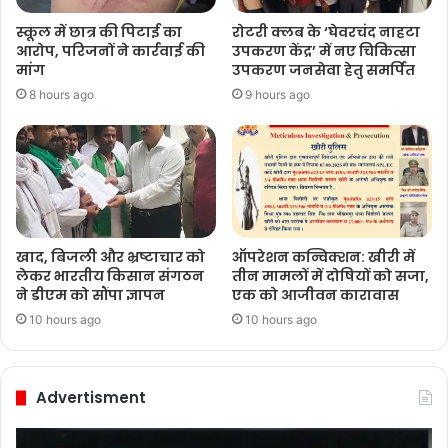
स्कूल में छात्र की पिटाई का
रोटरी क्लब के ‘घेवरचंद नाहटा
आरोप, परिजनों ने कार्रवाई की
उपकरण केंद्र’ में नए चिकित्सा
मांग
उपकरण जनसेवा हेतु समर्पित
8 hours ago
9 hours ago
खाद, बिजली और भ्रष्टाचार को
ऑपरेशन कन्विक्शन: खीरी में
लेकर भारतीय किसान संगठन
तीन मामलों में दोषियों को सजा,
ने डीएम को सौंपा ज्ञापन
एक को आजीवन कारावास
10 hours ago
10 hours ago
Advertisment