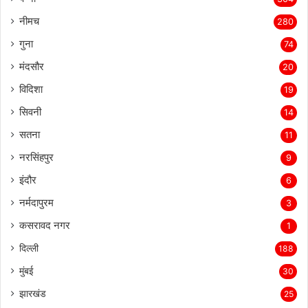
नीमच
280
गुना
74
मंदसौर
20
विदिशा
19
सिवनी
14
सतना
11
नरसिंहपुर
9
इंदौर
6
नर्मदापुरम
3
कसरावद नगर
1
दिल्ली
188
मुंबई
30
झारखंड
25