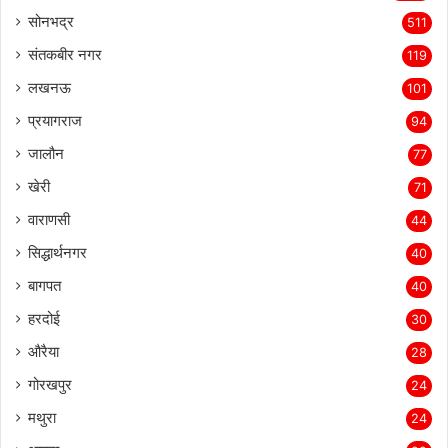
सोनभद्र
511
संतकबीर नगर
119
लखनऊ
101
प्रयागराज
94
जालौन
77
खेरी
71
वाराणसी
44
सिद्धार्थनगर
40
बागपत
40
हरदोई
30
औरैया
28
गोरखपुर
24
मथुरा
24