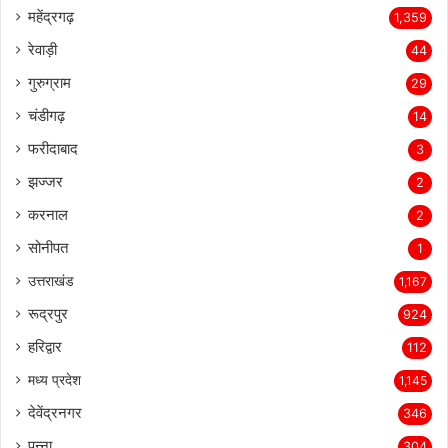
महेंद्रगढ़
1,359
रेवाड़ी
44
गुरुग्राम
29
चंडीगढ़
14
फरीदाबाद
3
झज्जर
2
करनाल
2
सोनीपत
1
उत्तराखंड
1,167
रूद्रपुर
924
हरिद्वार
112
मध्य प्रदेश
1,145
देवेंद्रनगर
346
पन्ना
304