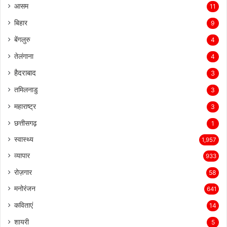
आसम
11
बिहार
9
बेंगलुरु
4
तेलंगाना
4
हैदराबाद
3
तमिलनाडु
3
महाराष्ट्र
3
छत्तीसगढ़
1
स्वास्थ्य
1,957
व्यापार
933
रोज़गार
58
मनोरंजन
641
कविताएं
14
शायरी
5