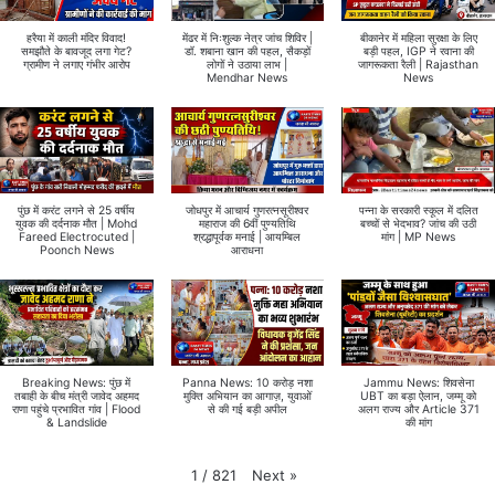
हरैया में काली मंदिर विवाद!
मेंढर में निःशुल्क नेत्र जांच शिविर |
बीकानेर में महिला सुरक्षा के लिए
समझौते के बावजूद लगा गेट?
डॉ. शबाना खान की पहल, सैकड़ों
बड़ी पहल, IGP ने रवाना की
ग्रामीण ने लगाए गंभीर आरोप
लोगों ने उठाया लाभ |
जागरूकता रैली | Rajasthan
Mendhar News
News
पुंछ में करंट लगने से 25 वर्षीय
जोधपुर में आचार्य गुणरत्नसूरीश्वर
पन्ना के सरकारी स्कूल में दलित
युवक की दर्दनाक मौत | Mohd
महाराज की 6वीं पुण्यतिथि
बच्चों से भेदभाव? जांच की उठी
Fareed Electrocuted |
श्रद्धापूर्वक मनाई | आयम्बिल
मांग | MP News
Poonch News
आराधना
Breaking News: पुंछ में
Panna News: 10 करोड़ नशा
Jammu News: शिवसेना
तबाही के बीच मंत्री जावेद अहमद
मुक्ति अभियान का आगाज़, युवाओं
UBT का बड़ा ऐलान, जम्मू को
राणा पहुंचे प्रभावित गांव | Flood
से की गई बड़ी अपील
अलग राज्य और Article 371
& Landslide
की मांग
Next
»
1
/
821