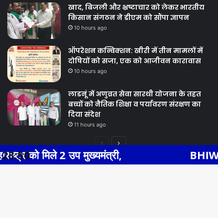
खाद, बिजली और भ्रष्टाचार को लेकर भारतीय
किसान संगठन ने डीएम को सौंपा ज्ञापन
10 hours ago
ऑपरेशन कन्विक्शन: खीरी में तीन मामलों में
दोषियों को सजा, एक को आजीवन कारावास
10 hours ago
लाडनूं में अणुव्रत सेवा सारथी योजना के तहत
बच्चों को नैतिक शिक्षा व पर्यावरण संरक्षण का
दिया संदेश
11 hours ago
Previous
Next
 उप मुख्यमंत्री,
23:50
BHIWADI NEWS एसएस 
page
page
Facebook
Twitter
WhatsApp
Telegram
© Copyright 2026, All Rights Reserved |
Ba
Facebook
Twitter
YouTube