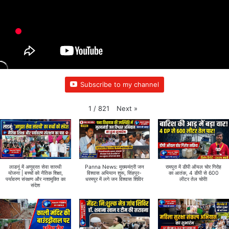
Subscribe to my channel
Next
»
1
/
821
लाडनूं में अणुव्रत सेवा सारथी
Panna News: मुख्यमंत्री जन
रामपुरा में डीपी ऑयल चोर गिरोह
योजना | बच्चों को नैतिक शिक्षा,
विश्वास अभियान शुरू, सिंहपुर-
का आतंक, 4 डीपी से 600
पर्यावरण संरक्षण और नशामुक्ति का
धरमपुर में लगे जन विश्वास शिविर
लीटर तेल चोरी!
संदेश