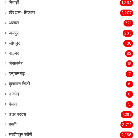
भिवाड़ी
1,364
खैरथल- तिजारा
1,207
अलवर
721
जयपुर
283
जोधपुर
130
बाड़मेर
82
जैसलमेर
15
हनुमानगढ़
7
कुचामन सिटी
6
नाकोड़ा
6
मेवात
5
उत्तर प्रदेश
7,292
बस्ती
3,711
लखीमपुर खीरी
2,156