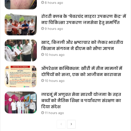
8 hours ago
रोटरी क्लब के ‘घेवरचंद नाहटा उपकरण केंद्र’ में
नए चिकित्सा उपकरण जनसेवा हेतु समर्पित
9 hours ago
खाद, बिजली और भ्रष्टाचार को लेकर भारतीय
किसान संगठन ने डीएम को सौंपा ज्ञापन
10 hours ago
ऑपरेशन कन्विक्शन: खीरी में तीन मामलों में
दोषियों को सजा, एक को आजीवन कारावास
10 hours ago
लाडनूं में अणुव्रत सेवा सारथी योजना के तहत
बच्चों को नैतिक शिक्षा व पर्यावरण संरक्षण का
दिया संदेश
11 hours ago
Previous
Next