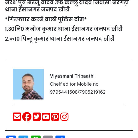
नरेश पुत्र सरजू यादव उर्फ कल्लू यादव निवासी नरगड़ा
थाना ईसानगर जनपद खीरी
*गिरफ्तार करने वाली पुलिस टीम*
1.उ0नि0 मनोज कुमार थाना ईसानगर जनपद खीरी
2.का0 पिन्टू कुमार थाना ईसानगर जनपद खीरी
Viyasmani Tripaathi
Cheif editor Mobile no
9795441508/7905219162