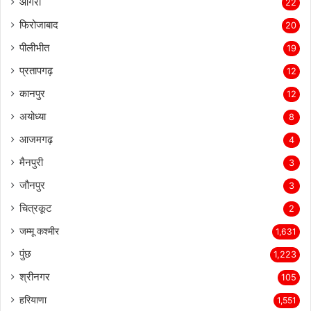
आगरा
22
फिरोजाबाद
20
पीलीभीत
19
प्रतापगढ़
12
कानपुर
12
अयोध्या
8
आजमगढ़
4
मैनपुरी
3
जौनपुर
3
चित्रकूट
2
जम्मू कश्मीर
1,631
पुंछ
1,223
श्रीनगर
105
हरियाणा
1,551