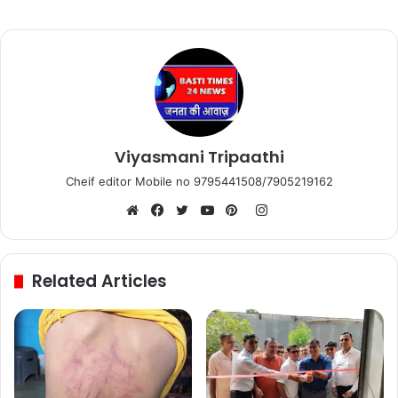
Viyasmani Tripaathi
Cheif editor Mobile no 9795441508/7905219162
Instagram
Website
Facebook
Twitter
YouTube
Pinterest
Related Articles