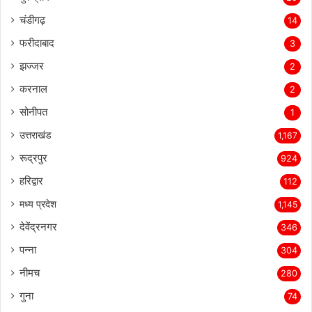
चंडीगढ़
14
फरीदाबाद
3
झज्जर
2
करनाल
2
सोनीपत
1
उत्तराखंड
1,167
रूद्रपुर
924
हरिद्वार
112
मध्य प्रदेश
1,145
देवेंद्रनगर
346
पन्ना
304
नीमच
280
गुना
74