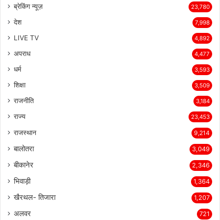
ब्रेकिंग न्यूज़
23,780
देश
7,998
LIVE TV
4,892
अपराध
4,477
धर्म
3,593
शिक्षा
3,509
राजनीति
3,184
राज्य
23,453
राजस्थान
9,214
बालोतरा
3,049
बीकानेर
2,346
भिवाड़ी
1,364
खैरथल- तिजारा
1,207
अलवर
721