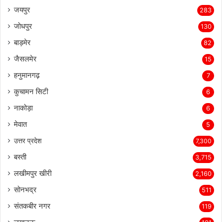
जयपुर
283
जोधपुर
130
बाड़मेर
82
जैसलमेर
15
हनुमानगढ़
7
कुचामन सिटी
6
नाकोड़ा
6
मेवात
5
उत्तर प्रदेश
7,300
बस्ती
3,715
लखीमपुर खीरी
2,160
सोनभद्र
511
संतकबीर नगर
119