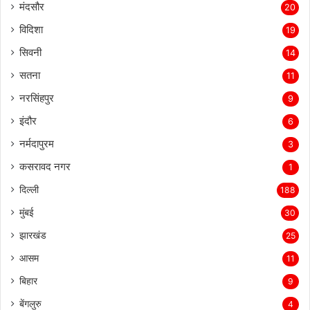
मंदसौर
20
विदिशा
19
सिवनी
14
सतना
11
नरसिंहपुर
9
इंदौर
6
नर्मदापुरम
3
कसरावद नगर
1
दिल्ली
188
मुंबई
30
झारखंड
25
आसम
11
बिहार
9
बेंगलुरु
4