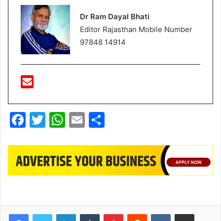
Dr Ram Dayal Bhati
Editor Rajasthan Mobile Number
97848 14914
F
T
W
E
S
a
w
h
m
h
c
itt
at
ai
ar
e
er
s
l
e
b
A
o
p
o
p
LinkedIn
Tumblr
Pinterest
Reddit
VKontakte
Share via Email