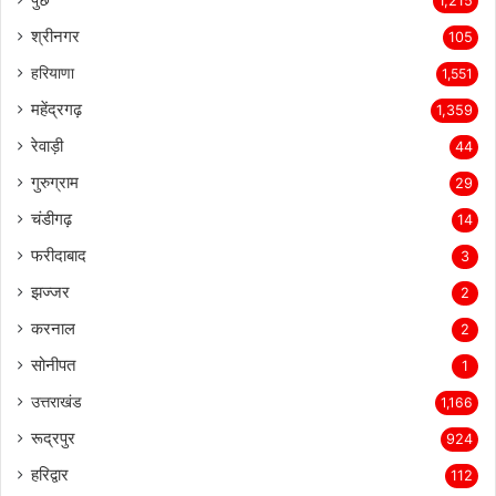
1,215
श्रीनगर
105
हरियाणा
1,551
महेंद्रगढ़
1,359
रेवाड़ी
44
गुरुग्राम
29
चंडीगढ़
14
फरीदाबाद
3
झज्जर
2
करनाल
2
सोनीपत
1
उत्तराखंड
1,166
रूद्रपुर
924
हरिद्वार
112