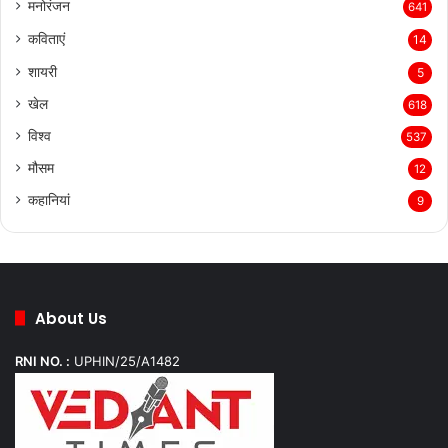
मनोरंजन
641
कविताएं
14
शायरी
5
खेल
618
विश्व
537
मौसम
12
कहानियां
9
About Us
RNI NO. :
UPHIN/25/A1482