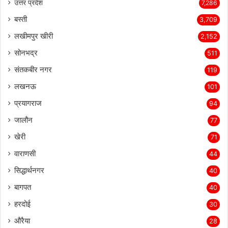
उत्तर प्रदेश
7,286
बस्ती
3,709
लखीमपुर खीरी
2,152
सोनभद्र
511
संतकबीर नगर
119
लखनऊ
101
प्रयागराज
94
जालौन
77
खेरी
71
वाराणसी
44
सिद्धार्थनगर
40
बागपत
40
हरदोई
30
औरैया
28