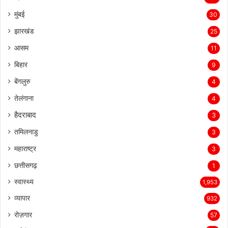
मुंबई
30
झारखंड
25
आसम
11
बिहार
9
बेंगलुरु
4
तेलंगाना
4
हैदराबाद
3
तमिलनाडु
3
महाराष्ट्र
3
छत्तीसगढ़
1
स्वास्थ्य
1,953
व्यापार
932
रोज़गार
57