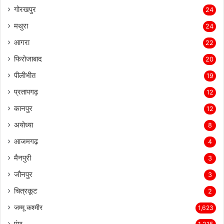
गोरखपुर
24
मथुरा
24
आगरा
22
फिरोजाबाद
20
पीलीभीत
19
प्रतापगढ़
12
कानपुर
12
अयोध्या
8
आजमगढ़
4
मैनपुरी
3
जौनपुर
3
चित्रकूट
2
जम्मू कश्मीर
1,623
पुंछ