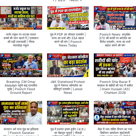
जर्जर स्कूल पर लटका ताला!
पुंछ में PDP का जोरदार प्रदर्शन |
Poonch News: अनुच्छेद
बच्चों की जान खतरे में | प्रशासन
राज्य का दर्जा और 35A बहाल
370 की बरसी पर कांग्रेस का
की बड़ी लापरवाही | नीमच
करने की मांग | Poonch
विरोध प्रदर्शन, राज्य का दर्जा
मालखेड़ा स्कूल
News Today
बहाल करने की मांग
Breaking: CM Omar
J&K Statehood Protest:
Poonch Shia Bazar में
Abdullah पहुंचे बाढ़ प्रभावित
पुंछ में नेशनल कॉन्फ्रेंस का
करबला के शहीदों की याद में सबील
मुर्राह | Poonch Flood
शांतिपूर्ण प्रदर्शन | Latest
| Imam Hussain (AS)
Ground Report
News
Chehlum 2026
सनातन धर्म सभा पुंछ का इतिहास
पुंछ में हज़रत इमाम हुसैन (अ.स.)
मेंढर में जल शक्ति विभाग का नया
| Poonch Sanatan
का चेहलुम जुलूस | सैकड़ों
डिवीजन कार्यालय शुरू|मंत्री