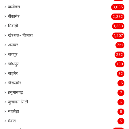
बालोतरा
3,035
बीकानेर
2,332
भिवाड़ी
1,363
खैरथल- तिजारा
1,207
अलवर
721
जयपुर
282
जोधपुर
130
बाड़मेर
82
जैसलमेर
15
हनुमानगढ़
7
कुचामन सिटी
6
नाकोड़ा
6
मेवात
5