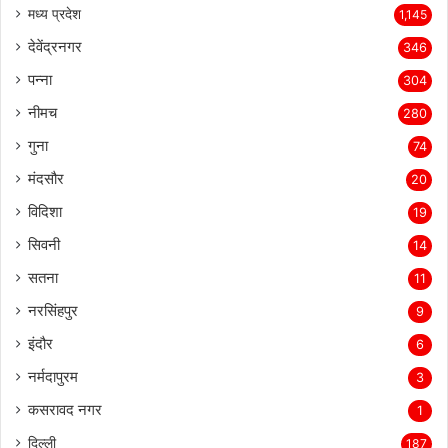
मध्य प्रदेश
1,145
देवेंद्रनगर
346
पन्ना
304
नीमच
280
गुना
74
मंदसौर
20
विदिशा
19
सिवनी
14
सतना
11
नरसिंहपुर
9
इंदौर
6
नर्मदापुरम
3
कसरावद नगर
1
दिल्ली
187