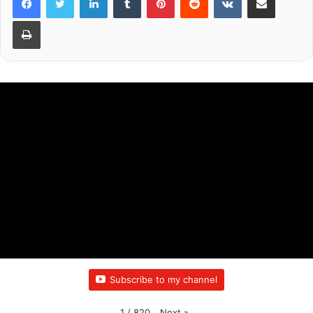
k
Print
Subscribe to my channel
Next
»
1
/
820