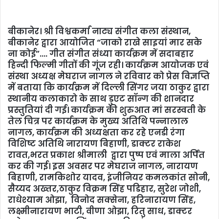
बीकानेर। श्री विश्वकर्मा नाट्य संगीत कला संस्थान,
बीकानेर द्वारा आयोजित “जाको राखे साइयां मार सके
ना कोई”…. गीत संगीत संध्या कार्यक्रम में सदाबहार
हिन्दी फिल्मी गीतों की गूंज रही। कार्यक्रम आयोजक एवं
संस्था अध्यक्ष मेघराज नागल ने रविवार को प्रेस विज्ञप्ति
में बताया कि कार्यक्रम में दिल्ली सिंगर जया ठाकुर द्वारा
स्थानीय कलाकारो के साथ डुएट सॉन्ग की शानदार
प्रस्तुतियां दी गई। कार्यक्रम की शुरुआत मां सरस्वती के
तेल चित्र पर कार्यक्रम के मुख्य अतिथि पन्नालाल
नागल, कार्यक्रम की अध्यक्षता कर रहे एनडी रंगा
विशिष्ट अतिथि नारायण बिहाणी, डाक्टर राकेश
रावत,भरत प्रकाश श्रीमाली द्वारा पुष्प एवं माला अर्पित
कर की गई। इस अवसर पर मेघराज नागल, नारायण
बिहाणी, रामकिशोर यादव, इंजीनियर कमलकांत सोनी,
सैय्यद अख्तर,ठाकुर विक्रम सिंह पडिहार, सुरेश जोशी,
राधेश्याम ओझा, विनोद सक्सेना, हरिनारायण सिंह,
लक्ष्मीनारायण भाटी, वीणा ओझा, रितु साध, डाक्टर