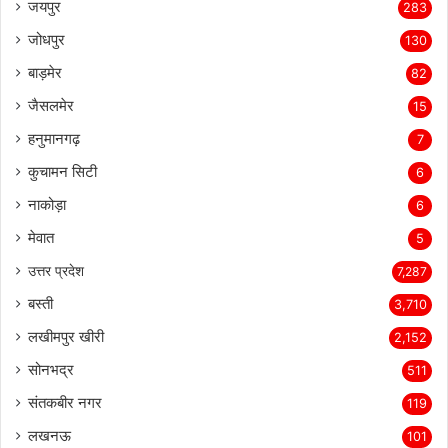
जयपुर
283
जोधपुर
130
बाड़मेर
82
जैसलमेर
15
हनुमानगढ़
7
कुचामन सिटी
6
नाकोड़ा
6
मेवात
5
उत्तर प्रदेश
7,287
बस्ती
3,710
लखीमपुर खीरी
2,152
सोनभद्र
511
संतकबीर नगर
119
लखनऊ
101