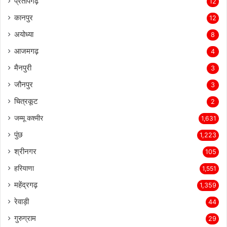
प्रतापगढ़
12
कानपुर
12
अयोध्या
8
आजमगढ़
4
मैनपुरी
3
जौनपुर
3
चित्रकूट
2
जम्मू कश्मीर
1,631
पुंछ
1,223
श्रीनगर
105
हरियाणा
1,551
महेंद्रगढ़
1,359
रेवाड़ी
44
गुरुग्राम
29