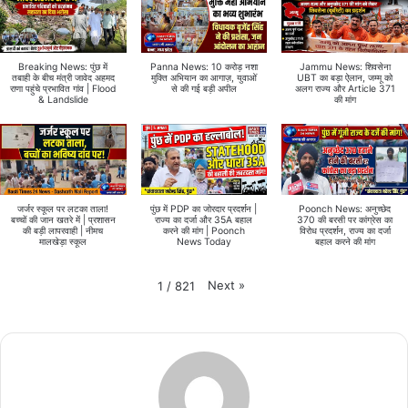
Breaking News: पुंछ में
Panna News: 10 करोड़ नशा
Jammu News: शिवसेना
तबाही के बीच मंत्री जावेद अहमद
मुक्ति अभियान का आगाज़, युवाओं
UBT का बड़ा ऐलान, जम्मू को
राणा पहुंचे प्रभावित गांव | Flood
से की गई बड़ी अपील
अलग राज्य और Article 371
& Landslide
की मांग
जर्जर स्कूल पर लटका ताला!
पुंछ में PDP का जोरदार प्रदर्शन |
Poonch News: अनुच्छेद
बच्चों की जान खतरे में | प्रशासन
राज्य का दर्जा और 35A बहाल
370 की बरसी पर कांग्रेस का
की बड़ी लापरवाही | नीमच
करने की मांग | Poonch
विरोध प्रदर्शन, राज्य का दर्जा
मालखेड़ा स्कूल
News Today
बहाल करने की मांग
Next
»
1
/
821