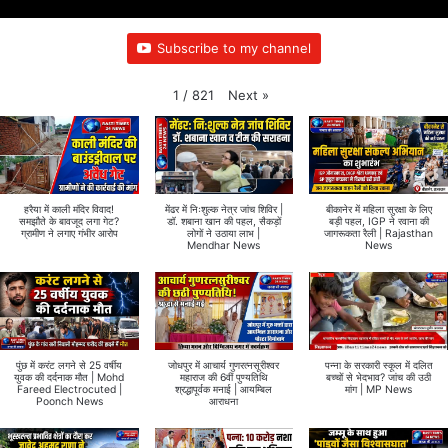
Subscribe to my channel
Next
»
1
/
821
हरैया में काली मंदिर विवाद!
मेंढर में निःशुल्क नेत्र जांच शिविर |
बीकानेर में महिला सुरक्षा के लिए
समझौते के बावजूद लगा गेट?
डॉ. शबाना खान की पहल, सैकड़ों
बड़ी पहल, IGP ने रवाना की
ग्रामीण ने लगाए गंभीर आरोप
लोगों ने उठाया लाभ |
जागरूकता रैली | Rajasthan
Mendhar News
News
पुंछ में करंट लगने से 25 वर्षीय
जोधपुर में आचार्य गुणरत्नसूरीश्वर
पन्ना के सरकारी स्कूल में दलित
युवक की दर्दनाक मौत | Mohd
महाराज की 6वीं पुण्यतिथि
बच्चों से भेदभाव? जांच की उठी
Fareed Electrocuted |
श्रद्धापूर्वक मनाई | आयम्बिल
मांग | MP News
Poonch News
आराधना