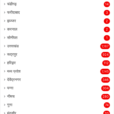
चंडीगढ़
14
फरीदाबाद
3
झज्जर
2
करनाल
2
सोनीपत
1
उत्तराखंड
1,167
रूद्रपुर
924
हरिद्वार
112
मध्य प्रदेश
1,145
देवेंद्रनगर
346
पन्ना
304
नीमच
280
गुना
74
मंदसौर
20