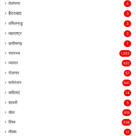
तेलंगाना
4
हैदराबाद
3
तमिलनाडु
3
महाराष्ट्र
3
छत्तीसगढ़
1
स्वास्थ्य
1,955
व्यापार
932
रोज़गार
57
मनोरंजन
641
कविताएं
14
शायरी
5
खेल
619
विश्व
538
मौसम
12