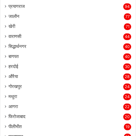
प्रयागराज
94
जालौन
77
खेरी
71
वाराणसी
44
सिद्धार्थनगर
40
बागपत
40
हरदोई
30
औरैया
28
गोरखपुर
24
मथुरा
24
आगरा
22
फिरोजाबाद
20
पीलीभीत
19