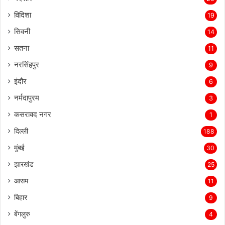
विदिशा
19
सिवनी
14
सतना
11
नरसिंहपुर
9
इंदौर
6
नर्मदापुरम
3
कसरावद नगर
1
दिल्ली
188
मुंबई
30
झारखंड
25
आसम
11
बिहार
9
बेंगलुरु
4