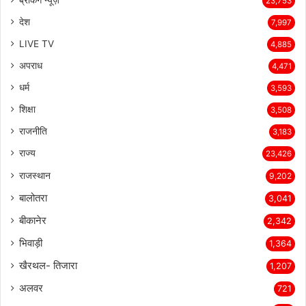
23,753
देश
7,997
LIVE TV
4,885
अपराध
4,471
धर्म
3,593
शिक्षा
3,508
राजनीति
3,183
राज्य
23,426
राजस्थान
9,202
बालोतरा
3,041
बीकानेर
2,342
भिवाड़ी
1,364
खैरथल- तिजारा
1,207
अलवर
721