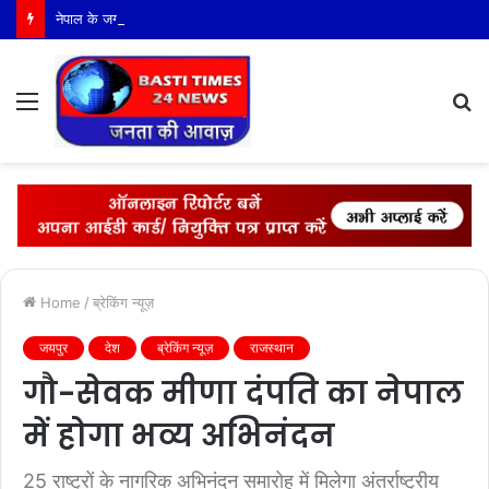
नेपाल के जगतगुरु शिव शक्ति बाबा महाराज को मिलेगा “प्रथम राजीव गांधी गौरव रत्न अवार्ड”
Menu
S
fo
Home
/
ब्रेकिंग न्यूज़
जयपुर
देश
ब्रेकिंग न्यूज़
राजस्थान
गौ-सेवक मीणा दंपति का नेपाल
में होगा भव्य अभिनंदन
25 राष्ट्रों के नागरिक अभिनंदन समारोह में मिलेगा अंतर्राष्ट्रीय