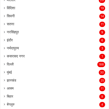
20
विदिशा
19
सिवनी
14
सतना
11
नरसिंहपुर
9
इंदौर
6
नर्मदापुरम
3
कसरावद नगर
1
दिल्ली
188
मुंबई
30
झारखंड
25
आसम
11
बिहार
9
बेंगलुरु
4