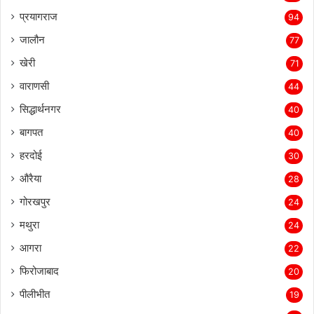
प्रयागराज
94
जालौन
77
खेरी
71
वाराणसी
44
सिद्धार्थनगर
40
बागपत
40
हरदोई
30
औरैया
28
गोरखपुर
24
मथुरा
24
आगरा
22
फिरोजाबाद
20
पीलीभीत
19