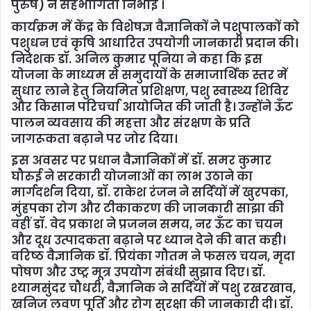
पुरुष) ने सहभागिता निभाई ।
कार्यक्रम में केंद्र के विशेषज्ञ वैज्ञानिकों ने पशुपालकों को
पशुधन एवं कृषि आधारित उपयोगी जानकारी प्रदान की।
निदेशक डॉ. अनिल कुमार पूनिया ने कहा कि इस
योजना के माध्यम से समुदायों के समाजार्थिक स्तर में
सुधार लाने हेतु नियमित प्रशिक्षण, पशु स्वास्थ्य शिविर
और किसान परिचर्चा आयोजित की जाती है। उन्होंने ऊँट
पालन व्यवसाय की महत्ता और संरक्षण के प्रति
जागरूकता बढ़ाने पर जोर दिया।
इस अवसर पर प्रधान वैज्ञानिकों में डॉ. समर कुमार
घौरुई ने सरकारी योजनाओं का लाभ उठाने का
मार्गदर्शन दिया, डॉ. राकेश रंजन ने सर्दियों में खुरपका,
मुंहपका रोग और टीकाकरण की जानकारी साझा की
वहीं डॉ. वेद प्रकाश ने प्रजनन समय, नर ऊँट का चयन
और दूध उत्पादकता बढ़ाने पर ध्यान देने की बात कही।
वरिष्‍ठ वैज्ञानिक डॉ. प्रियंका गौतम ने फसल चयन, मृदा
पोषण और उष्ट्र मूत्र उपयोग संबंधी सुझाव दिए। डॉ.
श्यामसुंदर चौधरी, वैज्ञानिक ने सर्दियों में पशु रखरखाव,
खनिज लवण पूर्ति और रोग सुरक्षा की जानकारी दी। डॉ.