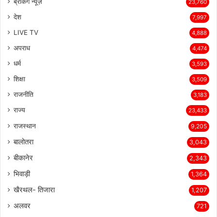
ब्रेकिंग न्यूज़
23,760
देश
7,997
LIVE TV
4,888
अपराध
4,474
धर्म
3,593
शिक्षा
3,509
राजनीति
3,183
राज्य
23,433
राजस्थान
9,205
बालोतरा
3,043
बीकानेर
2,343
भिवाड़ी
1,364
खैरथल- तिजारा
1,207
अलवर
721