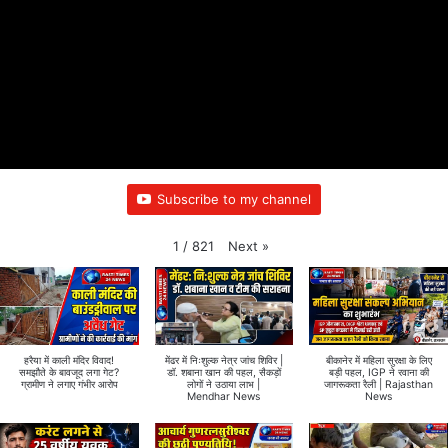
Subscribe to my channel
Next
»
1
/
821
हरैया में काली मंदिर विवाद!
मेंढर में निःशुल्क नेत्र जांच शिविर |
बीकानेर में महिला सुरक्षा के लिए
समझौते के बावजूद लगा गेट?
डॉ. शबाना खान की पहल, सैकड़ों
बड़ी पहल, IGP ने रवाना की
ग्रामीण ने लगाए गंभीर आरोप
लोगों ने उठाया लाभ |
जागरूकता रैली | Rajasthan
Mendhar News
News