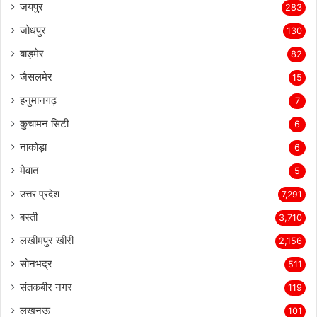
जयपुर
283
जोधपुर
130
बाड़मेर
82
जैसलमेर
15
हनुमानगढ़
7
कुचामन सिटी
6
नाकोड़ा
6
मेवात
5
उत्तर प्रदेश
7,291
बस्ती
3,710
लखीमपुर खीरी
2,156
सोनभद्र
511
संतकबीर नगर
119
लखनऊ
101