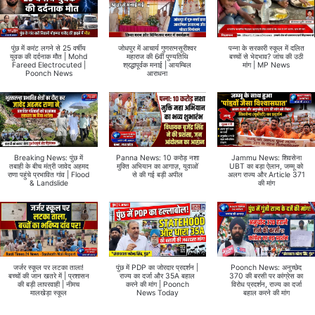
पुंछ में करंट लगने से 25 वर्षीय
जोधपुर में आचार्य गुणरत्नसूरीश्वर
पन्ना के सरकारी स्कूल में दलित
युवक की दर्दनाक मौत | Mohd
महाराज की 6वीं पुण्यतिथि
बच्चों से भेदभाव? जांच की उठी
Fareed Electrocuted |
श्रद्धापूर्वक मनाई | आयम्बिल
मांग | MP News
Poonch News
आराधना
Breaking News: पुंछ में
Panna News: 10 करोड़ नशा
Jammu News: शिवसेना
तबाही के बीच मंत्री जावेद अहमद
मुक्ति अभियान का आगाज़, युवाओं
UBT का बड़ा ऐलान, जम्मू को
राणा पहुंचे प्रभावित गांव | Flood
से की गई बड़ी अपील
अलग राज्य और Article 371
& Landslide
की मांग
जर्जर स्कूल पर लटका ताला!
पुंछ में PDP का जोरदार प्रदर्शन |
Poonch News: अनुच्छेद
बच्चों की जान खतरे में | प्रशासन
राज्य का दर्जा और 35A बहाल
370 की बरसी पर कांग्रेस का
की बड़ी लापरवाही | नीमच
करने की मांग | Poonch
विरोध प्रदर्शन, राज्य का दर्जा
मालखेड़ा स्कूल
News Today
बहाल करने की मांग