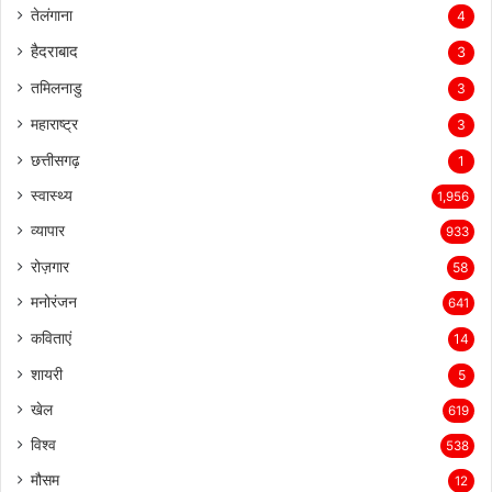
तेलंगाना
4
हैदराबाद
3
तमिलनाडु
3
महाराष्ट्र
3
छत्तीसगढ़
1
स्वास्थ्य
1,956
व्यापार
933
रोज़गार
58
मनोरंजन
641
कविताएं
14
शायरी
5
खेल
619
विश्व
538
मौसम
12