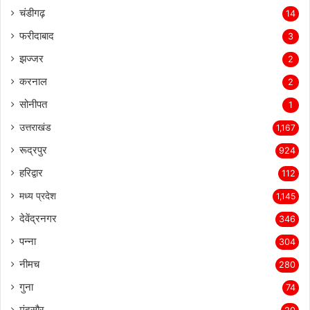
चंडीगढ़
14
फरीदाबाद
3
झज्जर
2
करनाल
2
सोनीपत
1
उत्तराखंड
1,167
रूद्रपुर
924
हरिद्वार
112
मध्य प्रदेश
1,145
देवेंद्रनगर
346
पन्ना
304
नीमच
280
गुना
74
मंदसौर