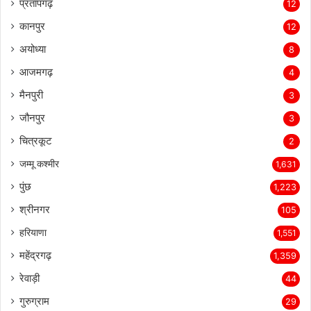
प्रतापगढ़
12
कानपुर
12
अयोध्या
8
आजमगढ़
4
मैनपुरी
3
जौनपुर
3
चित्रकूट
2
जम्मू कश्मीर
1,631
पुंछ
1,223
श्रीनगर
105
हरियाणा
1,551
महेंद्रगढ़
1,359
रेवाड़ी
44
गुरुग्राम
29