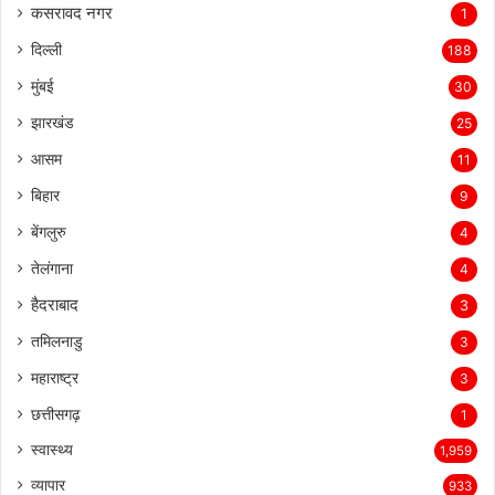
कसरावद नगर
1
दिल्ली
188
मुंबई
30
झारखंड
25
आसम
11
बिहार
9
बेंगलुरु
4
तेलंगाना
4
हैदराबाद
3
तमिलनाडु
3
महाराष्ट्र
3
छत्तीसगढ़
1
स्वास्थ्य
1,959
व्यापार
933