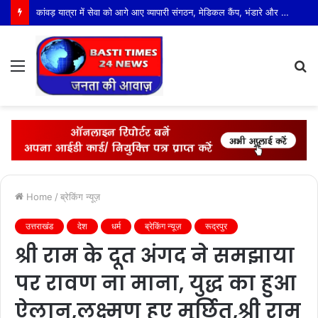
डिप्टी सीएम ब्रजेश पाठक के बस्ती दौरे को लेकर प्रशासन अलर्ट, हेलीपैड से लेकर वीवीआईपी रूट तक तैयारियों का निरीक्षण
Menu
S
fo
Home
/
ब्रेकिंग न्यूज़
उत्तराखंड
देश
धर्म
ब्रेकिंग न्यूज़
रूद्रपुर
श्री राम के दूत अंगद ने समझाया
पर रावण ना माना, युद्ध का हुआ
ऐलान,लक्ष्मण हुए मूर्छित,श्री राम