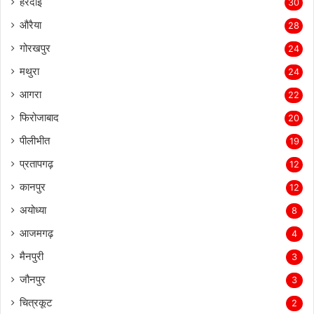
हरदोई
30
औरैया
28
गोरखपुर
24
मथुरा
24
आगरा
22
फिरोजाबाद
20
पीलीभीत
19
प्रतापगढ़
12
कानपुर
12
अयोध्या
8
आजमगढ़
4
मैनपुरी
3
जौनपुर
3
चित्रकूट
2