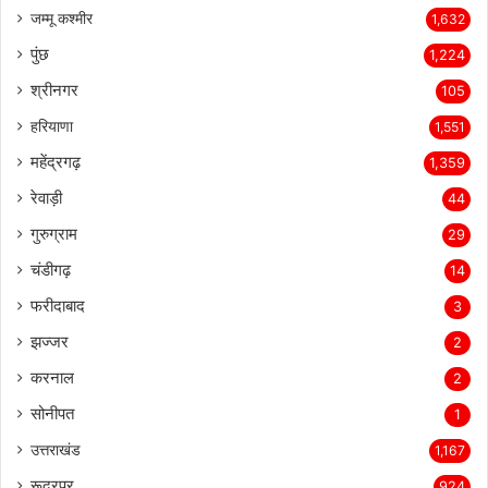
जम्मू कश्मीर
1,632
पुंछ
1,224
श्रीनगर
105
हरियाणा
1,551
महेंद्रगढ़
1,359
रेवाड़ी
44
गुरुग्राम
29
चंडीगढ़
14
फरीदाबाद
3
झज्जर
2
करनाल
2
सोनीपत
1
उत्तराखंड
1,167
रूद्रपुर
924