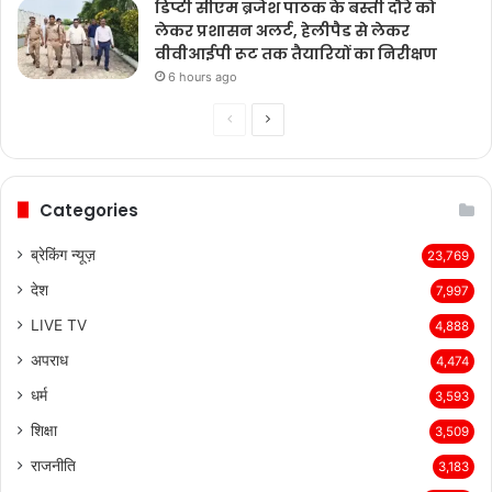
डिप्टी सीएम ब्रजेश पाठक के बस्ती दौरे को
लेकर प्रशासन अलर्ट, हेलीपैड से लेकर
वीवीआईपी रूट तक तैयारियों का निरीक्षण
6 hours ago
Previous
Next
page
page
Categories
ब्रेकिंग न्यूज़
23,769
देश
7,997
LIVE TV
4,888
अपराध
4,474
धर्म
3,593
शिक्षा
3,509
राजनीति
3,183