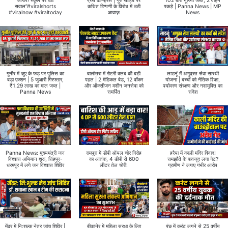
आरोप! स्कूल पर उठे
प्रेस कॉन्फ्रेंस | गुरु साहिब पर
102 बोरी यूरिया जब्त, 2 वाहन
सवाल”#viralshorts
कथित टिप्पणी के विरोध में उठी
पकड़े | Panna News | MP
#viralnow #viraltoday
आवाज़
News
गुनौर में जुए के फड़ पर पुलिस का
बालोतरा में रोटरी क्लब की बड़ी
लाडनूं में अणुव्रत सेवा सारथी
बड़ा एक्शन | 5 जुआरी गिरफ्तार,
पहल | 2 मेडिकल बेड, 12 वॉकर
योजना | बच्चों को नैतिक शिक्षा,
₹1.29 लाख का माल जब्त |
और ऑक्सीजन मशीन जनसेवा को
पर्यावरण संरक्षण और नशामुक्ति का
Panna News
समर्पित
संदेश
Panna News: मुख्यमंत्री जन
रामपुरा में डीपी ऑयल चोर गिरोह
हरैया में काली मंदिर विवाद!
विश्वास अभियान शुरू, सिंहपुर-
का आतंक, 4 डीपी से 600
समझौते के बावजूद लगा गेट?
धरमपुर में लगे जन विश्वास शिविर
लीटर तेल चोरी!
ग्रामीण ने लगाए गंभीर आरोप
मेंढर में निःशुल्क नेत्र जांच शिविर |
बीकानेर में महिला सुरक्षा के लिए
पुंछ में करंट लगने से 25 वर्षीय