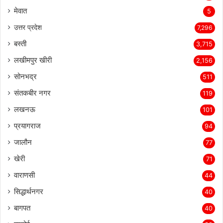
मेवात
5
उत्तर प्रदेश
7,296
बस्ती
3,715
लखीमपुर खीरी
2,156
सोनभद्र
511
संतकबीर नगर
119
लखनऊ
101
प्रयागराज
94
जालौन
77
खेरी
71
वाराणसी
44
सिद्धार्थनगर
40
बागपत
40