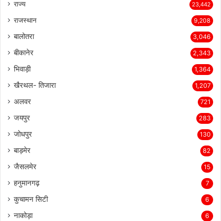
राज्य
23,442
राजस्थान
9,208
बालोतरा
3,046
बीकानेर
2,343
भिवाड़ी
1,364
खैरथल- तिजारा
1,207
अलवर
721
जयपुर
283
जोधपुर
130
बाड़मेर
82
जैसलमेर
15
हनुमानगढ़
7
कुचामन सिटी
6
नाकोड़ा
6