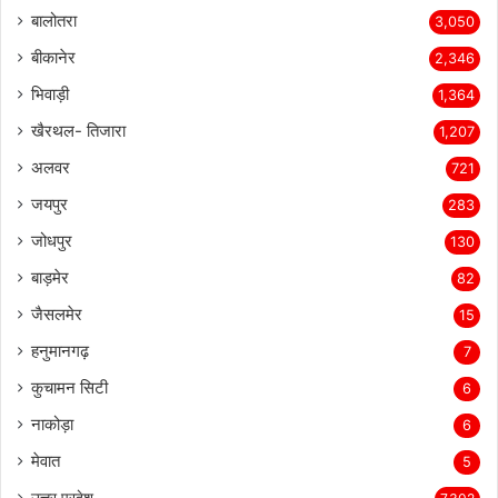
बालोतरा
3,050
बीकानेर
2,346
भिवाड़ी
1,364
खैरथल- तिजारा
1,207
अलवर
721
जयपुर
283
जोधपुर
130
बाड़मेर
82
जैसलमेर
15
हनुमानगढ़
7
कुचामन सिटी
6
नाकोड़ा
6
मेवात
5
उत्तर प्रदेश