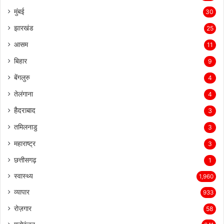
मुंबई
30
झारखंड
25
आसम
11
बिहार
9
बेंगलुरु
4
तेलंगाना
4
हैदराबाद
3
तमिलनाडु
3
महाराष्ट्र
3
छत्तीसगढ़
1
स्वास्थ्य
1,960
व्यापार
933
रोज़गार
58