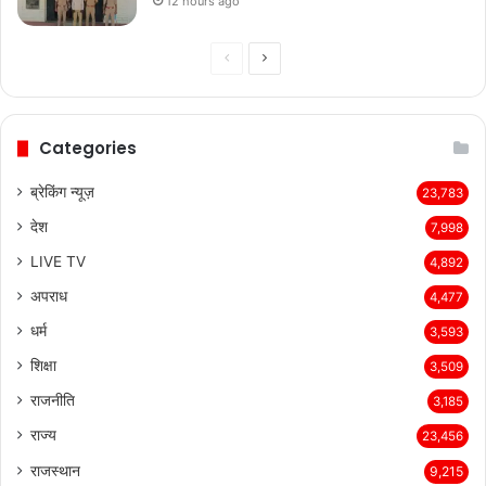
12 hours ago
Previous
Next
page
page
Categories
ब्रेकिंग न्यूज़
23,783
देश
7,998
LIVE TV
4,892
अपराध
4,477
धर्म
3,593
शिक्षा
3,509
राजनीति
3,185
राज्य
23,456
राजस्थान
9,215