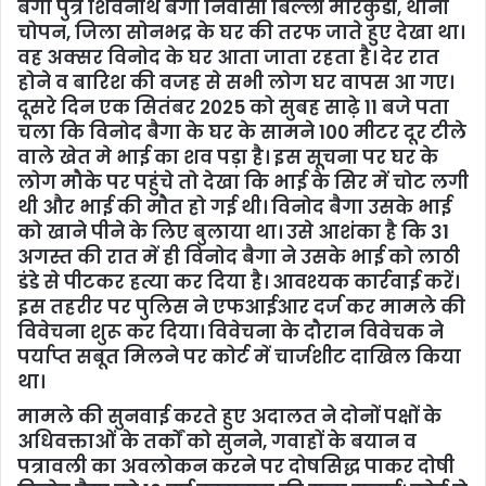
बैगा पुत्र शिवनाथ बैगा निवासी बिल्ली मारकुंडी, थाना
चोपन, जिला सोनभद्र के घर की तरफ जाते हुए देखा था।
वह अक्सर विनोद के घर आता जाता रहता है। देर रात
होने व बारिश की वजह से सभी लोग घर वापस आ गए।
दूसरे दिन एक सितंबर 2025 को सुबह साढ़े 11 बजे पता
चला कि विनोद बैगा के घर के सामने 100 मीटर दूर टीले
वाले खेत मे भाई का शव पड़ा है। इस सूचना पर घर के
लोग मौके पर पहुंचे तो देखा कि भाई के सिर में चोट लगी
थी और भाई की मौत हो गई थी। विनोद बैगा उसके भाई
को खाने पीने के लिए बुलाया था। उसे आशंका है कि 31
अगस्त की रात में ही विनोद बैगा ने उसके भाई को लाठी
डंडे से पीटकर हत्या कर दिया है। आवश्यक कार्रवाई करें।
इस तहरीर पर पुलिस ने एफआईआर दर्ज कर मामले की
विवेचना शुरू कर दिया। विवेचना के दौरान विवेचक ने
पर्याप्त सबूत मिलने पर कोर्ट में चार्जशीट दाखिल किया
था।
मामले की सुनवाई करते हुए अदालत ने दोनों पक्षों के
अधिवक्ताओं के तर्कों को सुनने, गवाहों के बयान व
पत्रावली का अवलोकन करने पर दोषसिद्ध पाकर दोषी