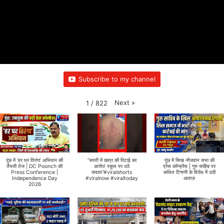
Subscribe to my channel
Next
»
1
/
822
पुंछ में ‘हर घर तिरंगा’ अभियान की
“बस्ती में छात्र की पिटाई का
पुंछ में सिख नौजवान सभा की
तैयारी तेज | DC Poonch की
आरोप! स्कूल पर उठे
प्रेस कॉन्फ्रेंस | गुरु साहिब पर
Press Conference |
सवाल”#viralshorts
कथित टिप्पणी के विरोध में उठी
Independence Day
#viralnow #viraltoday
आवाज़
2026