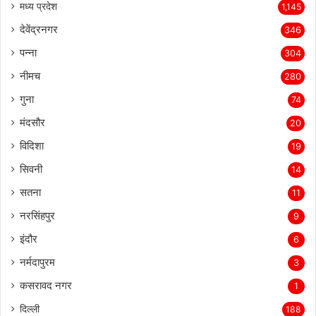
मध्य प्रदेश
1,145
देवेंद्रनगर
346
पन्ना
304
नीमच
280
गुना
74
मंदसौर
20
विदिशा
19
सिवनी
14
सतना
11
नरसिंहपुर
9
इंदौर
6
नर्मदापुरम
3
कसरावद नगर
1
दिल्ली
188