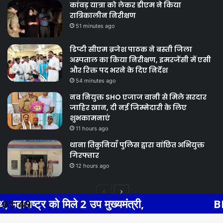
कांवड़ यात्रा को लेकर डीएम ने किया
रात्रिकालीन निरीक्षण
51 minutes ago
डिप्टी सीएम ब्रजेश पाठक ने बस्ती जिला
अस्पताल का किया निरीक्षण, इमरजेंसी में एसी
और रिक्त पद भरने के दिए निर्देश
54 minutes ago
नव नियुक्त SHO एजाज वानी से मिले सरदार
जाहिर खान, दी नई जिम्मेदारी के लिए
शुभकामनाएं
11 hours ago
थाना तिकुनियाँ पुलिस द्वारा वांछित अभियुक्त
गिरफ्तार
12 hours ago
Previous
Next
िले 2 उप मुख्यमंत्री,
01:49
BHIWADI NEWS एस
page
page
Facebook
Twitter
WhatsApp
Telegram