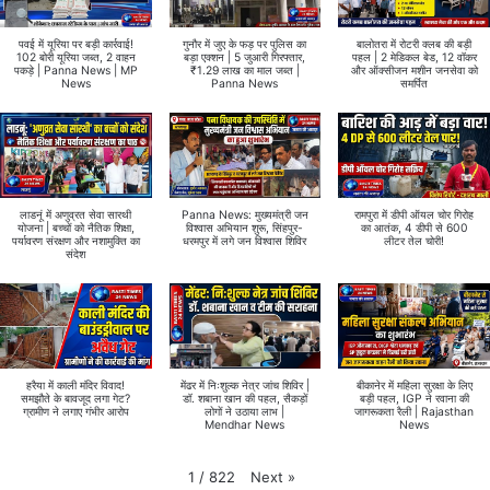
पवई में यूरिया पर बड़ी कार्रवाई!
गुनौर में जुए के फड़ पर पुलिस का
बालोतरा में रोटरी क्लब की बड़ी
102 बोरी यूरिया जब्त, 2 वाहन
बड़ा एक्शन | 5 जुआरी गिरफ्तार,
पहल | 2 मेडिकल बेड, 12 वॉकर
पकड़े | Panna News | MP
₹1.29 लाख का माल जब्त |
और ऑक्सीजन मशीन जनसेवा को
News
Panna News
समर्पित
लाडनूं में अणुव्रत सेवा सारथी
Panna News: मुख्यमंत्री जन
रामपुरा में डीपी ऑयल चोर गिरोह
योजना | बच्चों को नैतिक शिक्षा,
विश्वास अभियान शुरू, सिंहपुर-
का आतंक, 4 डीपी से 600
पर्यावरण संरक्षण और नशामुक्ति का
धरमपुर में लगे जन विश्वास शिविर
लीटर तेल चोरी!
संदेश
हरैया में काली मंदिर विवाद!
मेंढर में निःशुल्क नेत्र जांच शिविर |
बीकानेर में महिला सुरक्षा के लिए
समझौते के बावजूद लगा गेट?
डॉ. शबाना खान की पहल, सैकड़ों
बड़ी पहल, IGP ने रवाना की
ग्रामीण ने लगाए गंभीर आरोप
लोगों ने उठाया लाभ |
जागरूकता रैली | Rajasthan
Mendhar News
News
Next
»
1
/
822