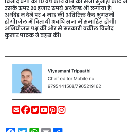
विनोद बैगा को 10 वर्ष कारावास की सजा सुनाई। कोर्ट ने
उसके ऊपर 20 हजार रुपये अर्थदण्ड भी लगाया है।
अर्थदंड न देने पर 4 माह की अतिरिक्त कैद भुगतनी
होगी। जेल में बितायी अवधि सजा में समाहित होगी।
अभियोजन पक्ष की ओर से सरकारी वकील विनोद
कुमार पाठक ने बहस की।
Viyasmani Tripaathi
Cheif editor Mobile no
9795441508/7905219162