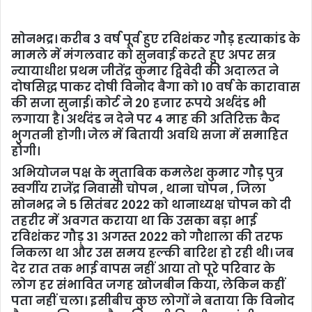
सोनभद्र। करीब 3 वर्ष पूर्व हुए रविशंकर गौड़ हत्याकांड के
मामले में मंगलवार को सुनवाई करते हुए अपर सत्र
न्यायाधीश प्रथम जीतेंद्र कुमार द्विवेदी की अदालत ने
दोषसिद्ध पाकर दोषी विनोद बैगा को 10 वर्ष के कारावास
की सजा सुनाई। कोर्ट ने 20 हजार रूपये अर्थदंड भी
लगाया है। अर्थदंड न देने पर 4 माह की अतिरिक्त कैद
भुगतनी होगी। जेल में बितायी अवधि सजा में समाहित
होगी।
अभियोजन पक्ष के मुताबिक कमलेश कुमार गौड़ पुत्र
स्वर्गीय राजेंद्र निवासी चोपन , थाना चोपन , जिला
सोनभद्र ने 5 सितंबर 2022 को थानाध्यक्ष चोपन को दी
तहरीर में अवगत कराया था कि उसका बड़ा भाई
रविशंकर गौड़ 31 अगस्त 2022 को गौशाला की तरफ
निकला था और उस समय हल्की बारिश हो रही थी। जब
देर रात तक भाई वापस नहीं आया तो पूरे परिवार के
लोग हर संभावित जगह खोजबीन किया, लेकिन कहीं
पता नहीं चला। इसीबीच कुछ लोगों ने बताया कि विनोद