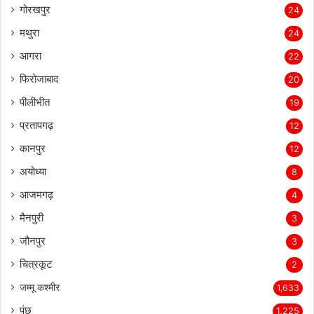
गोरखपुर
24
मथुरा
24
आगरा
22
फिरोजाबाद
20
पीलीभीत
19
प्रतापगढ़
12
कानपुर
12
अयोध्या
8
आजमगढ़
4
मैनपुरी
3
जौनपुर
3
चित्रकूट
2
जम्मू कश्मीर
1,633
पुंछ
1,225