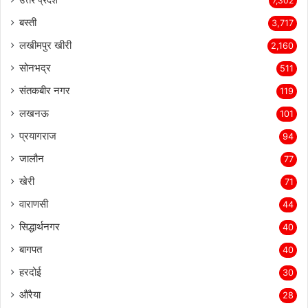
7,302
बस्ती
3,717
लखीमपुर खीरी
2,160
सोनभद्र
511
संतकबीर नगर
119
लखनऊ
101
प्रयागराज
94
जालौन
77
खेरी
71
वाराणसी
44
सिद्धार्थनगर
40
बागपत
40
हरदोई
30
औरैया
28