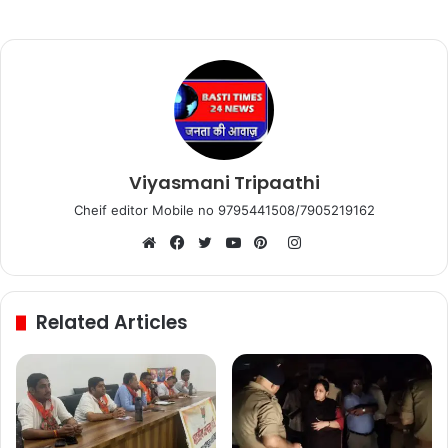
Viyasmani Tripaathi
Cheif editor Mobile no 9795441508/7905219162
Instagram
Website
Facebook
Twitter
YouTube
Pinterest
Related Articles