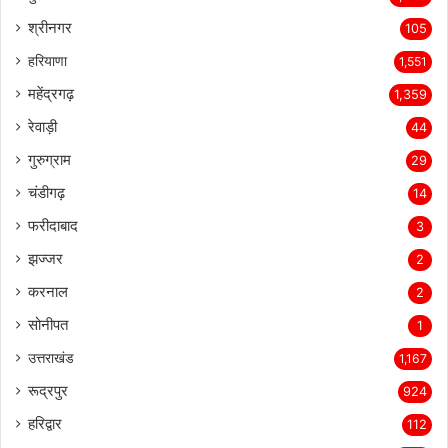
श्रीनगर
105
हरियाणा
1,551
महेंद्रगढ़
1,359
रेवाड़ी
44
गुरुग्राम
29
चंडीगढ़
14
फरीदाबाद
3
झज्जर
2
करनाल
2
सोनीपत
1
उत्तराखंड
1,167
रूद्रपुर
924
हरिद्वार
112