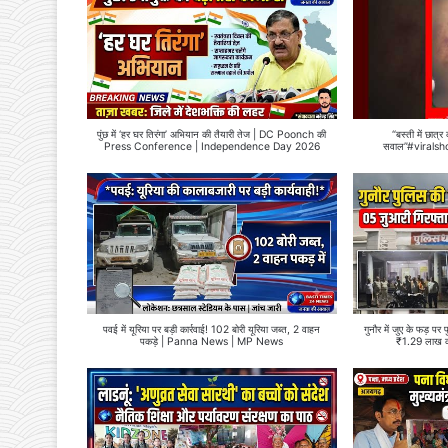
पुंछ में ‘हर घर तिरंगा’ अभियान की तैयारी तेज | DC Poonch की
“बस्ती में छात्
Press Conference | Independence Day 2026
सवाल”#viralsh
पवई में यूरिया पर बड़ी कार्रवाई! 102 बोरी यूरिया जब्त, 2 वाहन
गुनौर में जुए के फड़ पर
पकड़े | Panna News | MP News
₹1.29 लाख 