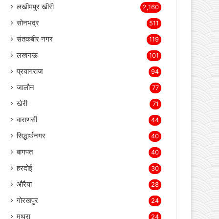
लखीमपुर खीरी
2,160
सोनभद्र
511
संतकबीर नगर
119
लखनऊ
101
प्रयागराज
94
जालौन
77
खेरी
71
वाराणसी
44
सिद्धार्थनगर
40
बागपत
40
हरदोई
30
औरैया
28
गोरखपुर
24
मथुरा
24