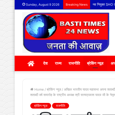
नव नियुक्त SHO ए
Sunday, August 9 2026
Breaking News
होम
देश
राज्य
राजनीति
ब्रेकिंग न्यूज़
अप
Home
/
ब्रेकिंग न्यूज़
/
अखिल भारतीय यादव महासभा अपना शताब्दी वर्ष
शताब्दी वर्ष समारोह के राष्ट्रीय अध्यक्ष श्री सत्यप्रकाश यादव जी के नेतृत
ब्रेकिंग न्यूज़
राजनीति