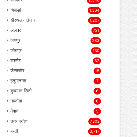
बीकानेर
2,346
भिवाड़ी
1,364
खैरथल- तिजारा
1,207
अलवर
721
जयपुर
283
जोधपुर
130
बाड़मेर
82
जैसलमेर
15
हनुमानगढ़
7
कुचामन सिटी
6
नाकोड़ा
6
मेवात
5
उत्तर प्रदेश
7,302
बस्ती
3,717