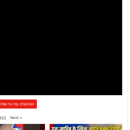
ribe to my channel
Next
»
822