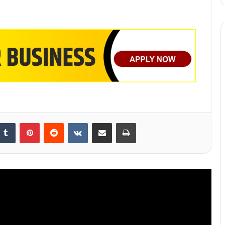
nkedIn
Tumblr
Pinterest
Reddit
VKontakte
Share via Email
Print