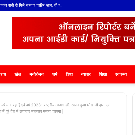
जाज वानी से मिले सरदार जाहिर खान, दी नई जिम्मेदारी के लिए शुभकामनाएं
राध
खेल
मनोरंजन
धर्म
विश्व
व्यापार
शिक्षा
स्वास्थ्य
 मना रहा है एवं वर्ष 2023- राष्ट्रीय अध्यक्ष डॉ. स्वपन कुमा घोस जी द्वारा एवं
्व में पूरे देश में लगातार महोत्सव मनाया जाएगा |