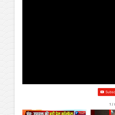
Subsc
1
/