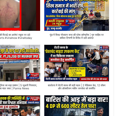
र की पिटाई का आरोप! स्कूल पर उठे
पुंछ में सिख नौजवान सभा की प्रेस कॉन्फ्रेंस | गुरु साहिब पर
orts #viralnow #viraltoday
कथित टिप्पणी के विरोध में उठी आवाज़
 पुलिस का बड़ा एक्शन | 5 जुआरी गिरफ्तार,
बालोतरा में रोटरी क्लब की बड़ी पहल | 2 मेडिकल बेड, 12 वॉकर
का माल जब्त | Panna News
और ऑक्सीजन मशीन जनसेवा को समर्पित