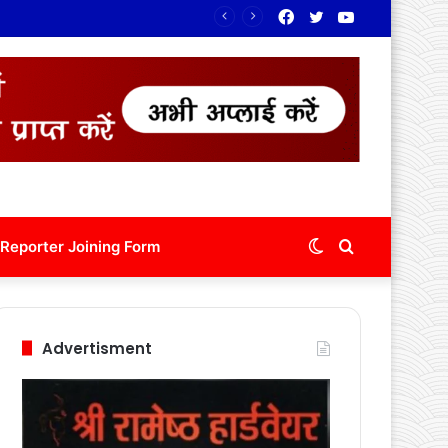
Facebook
Twitter
YouTube
Switch
Search
Reporter Joining Form
skin
for
Advertisment