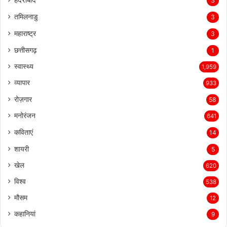
3
तमिलनाडु
3
महाराष्ट्र
3
छत्तीसगढ़
1
स्वास्थ्य
1,959
व्यापार
933
रोज़गार
58
मनोरंजन
641
कविताएं
14
शायरी
5
खेल
620
विश्व
538
मौसम
12
कहानियां
9