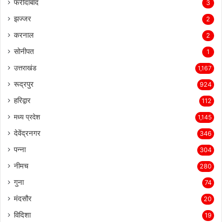
फरीदाबाद
3
झज्जर
2
करनाल
2
सोनीपत
1
उत्तराखंड
1,167
रूद्रपुर
924
हरिद्वार
112
मध्य प्रदेश
1,145
देवेंद्रनगर
346
पन्ना
304
नीमच
280
गुना
74
मंदसौर
20
विदिशा
19