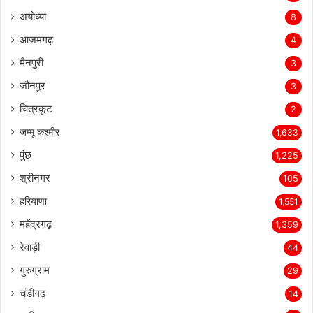
अयोध्या
8
आजमगढ़
4
मैनपुरी
3
जौनपुर
3
चित्रकूट
2
जम्मू कश्मीर
1,633
पुंछ
1,225
श्रीनगर
105
हरियाणा
1,551
महेंद्रगढ़
1,359
रेवाड़ी
44
गुरुग्राम
29
चंडीगढ़
14