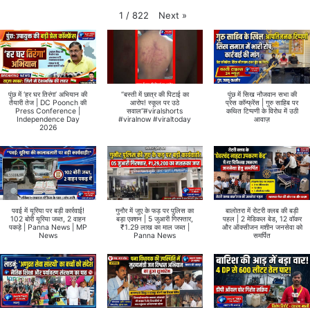
Next
»
1
/
822
पुंछ में ‘हर घर तिरंगा’ अभियान की
“बस्ती में छात्र की पिटाई का
पुंछ में सिख नौजवान सभा की
तैयारी तेज | DC Poonch की
आरोप! स्कूल पर उठे
प्रेस कॉन्फ्रेंस | गुरु साहिब पर
Press Conference |
सवाल”#viralshorts
कथित टिप्पणी के विरोध में उठी
Independence Day
#viralnow #viraltoday
आवाज़
2026
पवई में यूरिया पर बड़ी कार्रवाई!
गुनौर में जुए के फड़ पर पुलिस का
बालोतरा में रोटरी क्लब की बड़ी
102 बोरी यूरिया जब्त, 2 वाहन
बड़ा एक्शन | 5 जुआरी गिरफ्तार,
पहल | 2 मेडिकल बेड, 12 वॉकर
पकड़े | Panna News | MP
₹1.29 लाख का माल जब्त |
और ऑक्सीजन मशीन जनसेवा को
News
Panna News
समर्पित