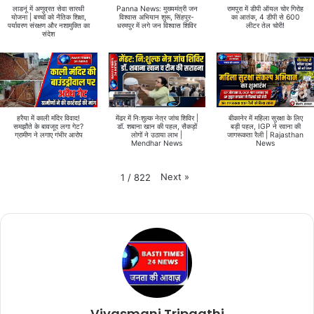
लाडनूं में अणुव्रत सेवा सारथी
Panna News: मुख्यमंत्री जन
रामपुरा में डीपी ऑयल चोर गिरोह
योजना | बच्चों को नैतिक शिक्षा,
विश्वास अभियान शुरू, सिंहपुर-
का आतंक, 4 डीपी से 600
पर्यावरण संरक्षण और नशामुक्ति का
धरमपुर में लगे जन विश्वास शिविर
लीटर तेल चोरी!
संदेश
हरैया में काली मंदिर विवाद!
मेंढर में निःशुल्क नेत्र जांच शिविर |
बीकानेर में महिला सुरक्षा के लिए
समझौते के बावजूद लगा गेट?
डॉ. शबाना खान की पहल, सैकड़ों
बड़ी पहल, IGP ने रवाना की
ग्रामीण ने लगाए गंभीर आरोप
लोगों ने उठाया लाभ |
जागरूकता रैली | Rajasthan
Mendhar News
News
Next
»
1
/
822
Viyasmani Tripaathi