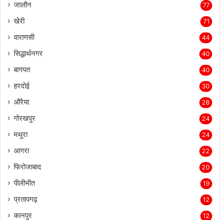
जालौन
77
खेरी
71
वाराणसी
44
सिद्धार्थनगर
40
बागपत
40
हरदोई
30
औरैया
28
गोरखपुर
24
मथुरा
24
आगरा
22
फिरोजाबाद
20
पीलीभीत
19
प्रतापगढ़
12
कानपुर
12