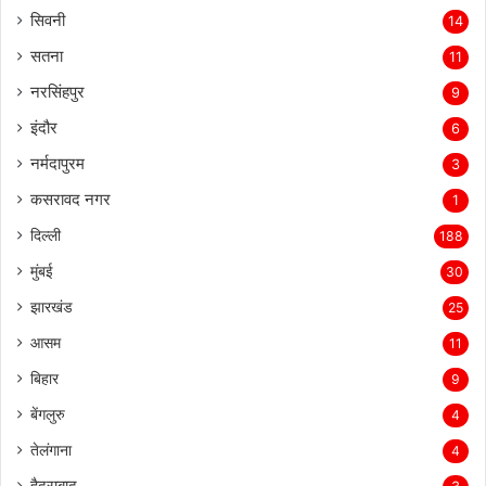
सिवनी
14
सतना
11
नरसिंहपुर
9
इंदौर
6
नर्मदापुरम
3
कसरावद नगर
1
दिल्ली
188
मुंबई
30
झारखंड
25
आसम
11
बिहार
9
बेंगलुरु
4
तेलंगाना
4
हैदराबाद