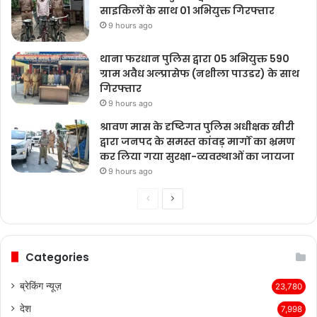
साइकिलों के साथ 01 अभियुक्त गिरफ्तार
9 hours ago
थाना फरधान पुलिस द्वारा 05 अभियुक्त 590
ग्राम अवैध अल्प्रासेफ (नशीला पाउडर) के साथ
गिरफ्तार
9 hours ago
श्रावण मास के दृष्टिगत पुलिस अधीक्षक खीरी
द्वारा जनपद के समस्त कांवड़ मार्गों का भ्रमण
कर लिया गया सुरक्षा-व्यवस्थाओं का जायजा
9 hours ago
Previous
Next
page
page
Categories
ब्रेकिंग न्यूज़
23,780
देश
7,998