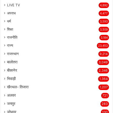
LIVE TV
4,892
अपराध
4,477
धर्म
3,593
शिक्षा
3,509
राजनीति
3,184
राज्य
23,453
राजस्थान
9,214
बालोतरा
3,049
बीकानेर
2,346
भिवाड़ी
1,364
खैरथल- तिजारा
1,207
अलवर
721
जयपुर
283
जोधपुर
130