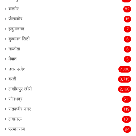
बाड़मेर
82
जैसलमेर
15
हनुमानगढ़
7
कुचामन सिटी
6
नाकोड़ा
6
मेवात
5
उत्तर प्रदेश
7,300
बस्ती
3,715
लखीमपुर खीरी
2,160
सोनभद्र
511
संतकबीर नगर
119
लखनऊ
101
प्रयागराज
94