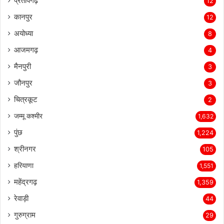
प्रतापगढ़
12
कानपुर
12
अयोध्या
8
आजमगढ़
4
मैनपुरी
3
जौनपुर
3
चित्रकूट
2
जम्मू कश्मीर
1,632
पुंछ
1,224
श्रीनगर
105
हरियाणा
1,551
महेंद्रगढ़
1,359
रेवाड़ी
44
गुरुग्राम
29