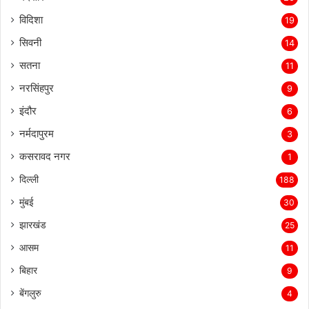
विदिशा
19
सिवनी
14
सतना
11
नरसिंहपुर
9
इंदौर
6
नर्मदापुरम
3
कसरावद नगर
1
दिल्ली
188
मुंबई
30
झारखंड
25
आसम
11
बिहार
9
बेंगलुरु
4