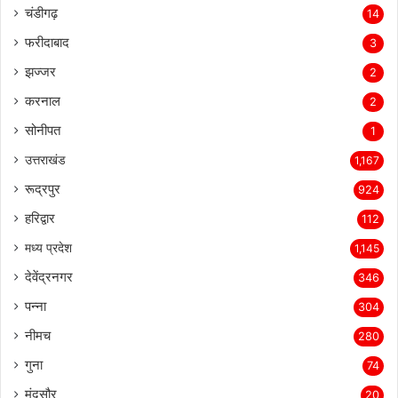
चंडीगढ़
14
फरीदाबाद
3
झज्जर
2
करनाल
2
सोनीपत
1
उत्तराखंड
1,167
रूद्रपुर
924
हरिद्वार
112
मध्य प्रदेश
1,145
देवेंद्रनगर
346
पन्ना
304
नीमच
280
गुना
74
मंदसौर
20