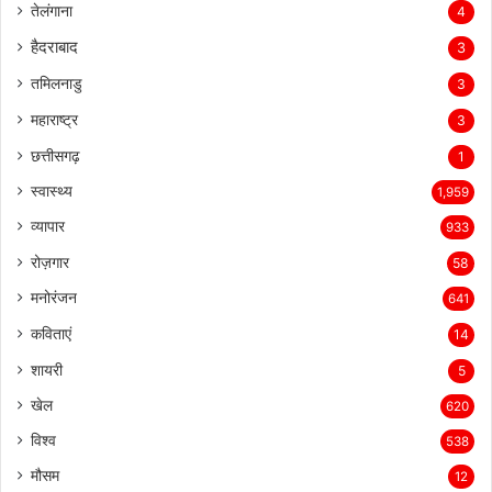
तेलंगाना
4
हैदराबाद
3
तमिलनाडु
3
महाराष्ट्र
3
छत्तीसगढ़
1
स्वास्थ्य
1,959
व्यापार
933
रोज़गार
58
मनोरंजन
641
कविताएं
14
शायरी
5
खेल
620
विश्व
538
मौसम
12