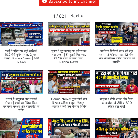
Subscribe to my channel
Next
»
1
/
821
पवई में यूरिया पर बड़ी कार्रवाई!
गुनौर में जुए के फड़ पर पुलिस का
बालोतरा में रोटरी क्लब की बड़ी
102 बोरी यूरिया जब्त, 2 वाहन
बड़ा एक्शन | 5 जुआरी गिरफ्तार,
पहल | 2 मेडिकल बेड, 12 वॉकर
पकड़े | Panna News | MP
₹1.29 लाख का माल जब्त |
और ऑक्सीजन मशीन जनसेवा को
News
Panna News
समर्पित
लाडनूं में अणुव्रत सेवा सारथी
Panna News: मुख्यमंत्री जन
रामपुरा में डीपी ऑयल चोर गिरोह
योजना | बच्चों को नैतिक शिक्षा,
विश्वास अभियान शुरू, सिंहपुर-
का आतंक, 4 डीपी से 600
पर्यावरण संरक्षण और नशामुक्ति का
धरमपुर में लगे जन विश्वास शिविर
लीटर तेल चोरी!
संदेश