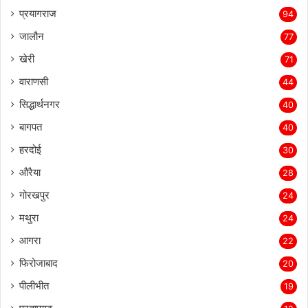
प्रयागराज
94
जालौन
77
खेरी
71
वाराणसी
44
सिद्धार्थनगर
40
बागपत
40
हरदोई
30
औरैया
28
गोरखपुर
24
मथुरा
24
आगरा
22
फिरोजाबाद
20
पीलीभीत
19