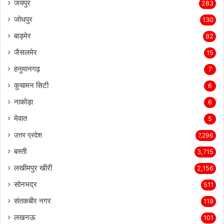
जयपुर
283
जोधपुर
130
बाड़मेर
82
जैसलमेर
15
हनुमानगढ़
7
कुचामन सिटी
6
नाकोड़ा
6
मेवात
5
उत्तर प्रदेश
7,296
बस्ती
3,715
लखीमपुर खीरी
2,156
सोनभद्र
511
संतकबीर नगर
119
लखनऊ
101