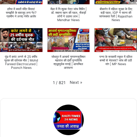
हरैया में काली मंदिर विवाद!
मेंढर में निःशुल्क नेत्र जांच शिविर |
बीकानेर में महिला सुरक्षा के लिए
समझौते के बावजूद लगा गेट?
डॉ. शबाना खान की पहल, सैकड़ों
बड़ी पहल, IGP ने रवाना की
ग्रामीण ने लगाए गंभीर आरोप
लोगों ने उठाया लाभ |
जागरूकता रैली | Rajasthan
Mendhar News
News
पुंछ में करंट लगने से 25 वर्षीय
जोधपुर में आचार्य गुणरत्नसूरीश्वर
पन्ना के सरकारी स्कूल में दलित
युवक की दर्दनाक मौत | Mohd
महाराज की 6वीं पुण्यतिथि
बच्चों से भेदभाव? जांच की उठी
Fareed Electrocuted |
श्रद्धापूर्वक मनाई | आयम्बिल
मांग | MP News
Poonch News
आराधना
Next
»
1
/
821