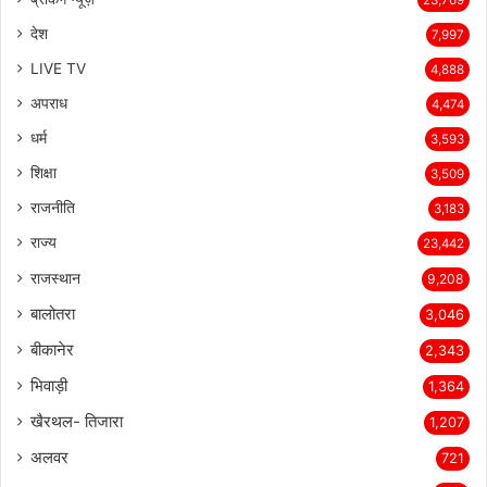
देश
7,997
LIVE TV
4,888
अपराध
4,474
धर्म
3,593
शिक्षा
3,509
राजनीति
3,183
राज्य
23,442
राजस्थान
9,208
बालोतरा
3,046
बीकानेर
2,343
भिवाड़ी
1,364
खैरथल- तिजारा
1,207
अलवर
721