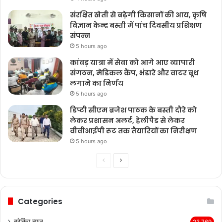
संरक्षित खेती से बढ़ेगी किसानों की आय, कृषि
विज्ञान केन्द्र बस्ती में पांच दिवसीय प्रशिक्षण
संपन्न
5 hours ago
कांवड़ यात्रा में सेवा को आगे आए व्यापारी
संगठन, मेडिकल कैंप, भंडारे और वाटर बूथ
लगाने का निर्णय
5 hours ago
डिप्टी सीएम ब्रजेश पाठक के बस्ती दौरे को
लेकर प्रशासन अलर्ट, हेलीपैड से लेकर
वीवीआईपी रूट तक तैयारियों का निरीक्षण
5 hours ago
Previous
Next
page
page
Categories
ब्रेकिंग न्यूज़
23,769