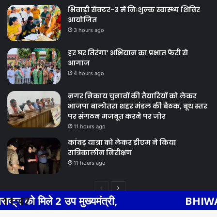
भिवाड़ी सेक्टर-3 में निःशुल्क स्वास्थ्य शिविर
आयोजित
3 hours ago
हर घर तिरंगा’ अभियान का प्रभात फेरी से
आगाज
4 hours ago
नगर निकाय चुनावों की तैयारियों को लेकर
भाजपा बालोतरा शहर मंडल की बैठक, बूथ स्तर
पर संगठन मजबूत करने पर जोर
11 hours ago
कांवड़ यात्रा को लेकर डीएम ने किया
रात्रिकालीन निरीक्षण
11 hours ago
Previous
Next
ुख्यमंत्री,
11:47
BHIWADI NEWS एसएस हॉस्
page
page
Facebook
Twitter
WhatsApp
Telegram