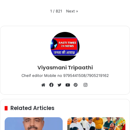
Next
»
1
/
821
Viyasmani Tripaathi
Cheif editor Mobile no 9795441508/7905219162
Instagram
Website
Facebook
Twitter
YouTube
Pinterest
Related Articles