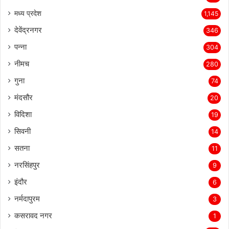
मध्य प्रदेश
1,145
देवेंद्रनगर
346
पन्ना
304
नीमच
280
गुना
74
मंदसौर
20
विदिशा
19
सिवनी
14
सतना
11
नरसिंहपुर
9
इंदौर
6
नर्मदापुरम
3
कसरावद नगर
1