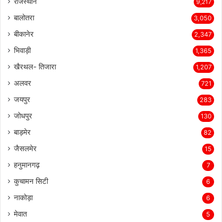
राजस्थान
9,217
बालोतरा
3,050
बीकानेर
2,347
भिवाड़ी
1,365
खैरथल- तिजारा
1,207
अलवर
721
जयपुर
283
जोधपुर
130
बाड़मेर
82
जैसलमेर
15
हनुमानगढ़
7
कुचामन सिटी
6
नाकोड़ा
6
मेवात
5