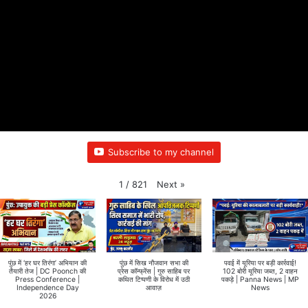
Subscribe to my channel
Next
»
1
/
821
पुंछ में ‘हर घर तिरंगा’ अभियान की
पुंछ में सिख नौजवान सभा की
पवई में यूरिया पर बड़ी कार्रवाई!
तैयारी तेज | DC Poonch की
प्रेस कॉन्फ्रेंस | गुरु साहिब पर
102 बोरी यूरिया जब्त, 2 वाहन
Press Conference |
कथित टिप्पणी के विरोध में उठी
पकड़े | Panna News | MP
Independence Day
आवाज़
News
2026