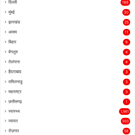
दिल्ली
188
मुंबई
30
झारखंड
25
आसम
11
बिहार
9
बेंगलुरु
4
तेलंगाना
4
हैदराबाद
3
तमिलनाडु
3
महाराष्ट्र
3
छत्तीसगढ़
1
स्वास्थ्य
1,961
व्यापार
933
रोज़गार
58