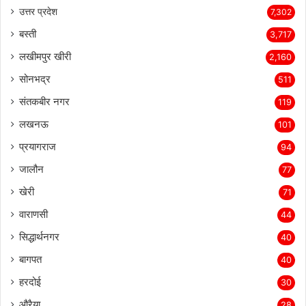
उत्तर प्रदेश
7,302
बस्ती
3,717
लखीमपुर खीरी
2,160
सोनभद्र
511
संतकबीर नगर
119
लखनऊ
101
प्रयागराज
94
जालौन
77
खेरी
71
वाराणसी
44
सिद्धार्थनगर
40
बागपत
40
हरदोई
30
औरैया
28