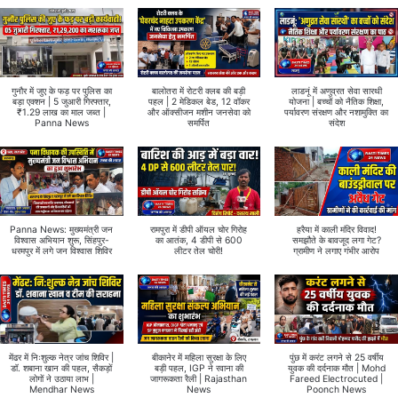
गुनौर में जुए के फड़ पर पुलिस का
बालोतरा में रोटरी क्लब की बड़ी
लाडनूं में अणुव्रत सेवा सारथी
बड़ा एक्शन | 5 जुआरी गिरफ्तार,
पहल | 2 मेडिकल बेड, 12 वॉकर
योजना | बच्चों को नैतिक शिक्षा,
₹1.29 लाख का माल जब्त |
और ऑक्सीजन मशीन जनसेवा को
पर्यावरण संरक्षण और नशामुक्ति का
Panna News
समर्पित
संदेश
Panna News: मुख्यमंत्री जन
रामपुरा में डीपी ऑयल चोर गिरोह
हरैया में काली मंदिर विवाद!
विश्वास अभियान शुरू, सिंहपुर-
का आतंक, 4 डीपी से 600
समझौते के बावजूद लगा गेट?
धरमपुर में लगे जन विश्वास शिविर
लीटर तेल चोरी!
ग्रामीण ने लगाए गंभीर आरोप
मेंढर में निःशुल्क नेत्र जांच शिविर |
बीकानेर में महिला सुरक्षा के लिए
पुंछ में करंट लगने से 25 वर्षीय
डॉ. शबाना खान की पहल, सैकड़ों
बड़ी पहल, IGP ने रवाना की
युवक की दर्दनाक मौत | Mohd
लोगों ने उठाया लाभ |
जागरूकता रैली | Rajasthan
Fareed Electrocuted |
Mendhar News
News
Poonch News