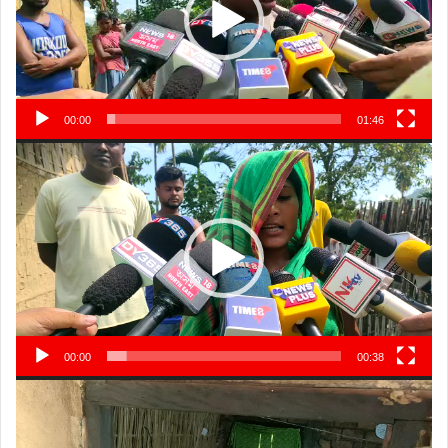
00:00
01:46
Video
Player
00:00
00:38
Video
Player