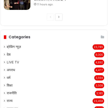
11 hours ago
Previous
Next
page
page
Categories
ब्रेकिंग न्यूज़
23,785
देश
8,000
LIVE TV
4,892
अपराध
4,477
धर्म
3,594
शिक्षा
3,509
राजनीति
3,185
राज्य
23,458