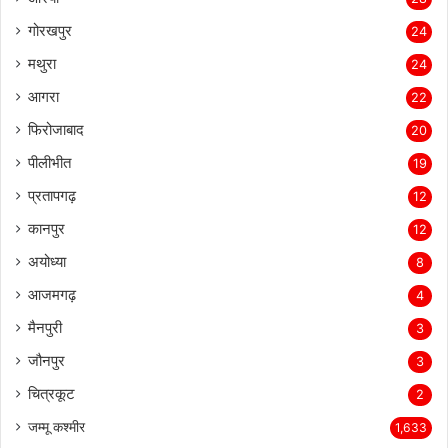
गोरखपुर
24
मथुरा
24
आगरा
22
फिरोजाबाद
20
पीलीभीत
19
प्रतापगढ़
12
कानपुर
12
अयोध्या
8
आजमगढ़
4
मैनपुरी
3
जौनपुर
3
चित्रकूट
2
जम्मू कश्मीर
1,633