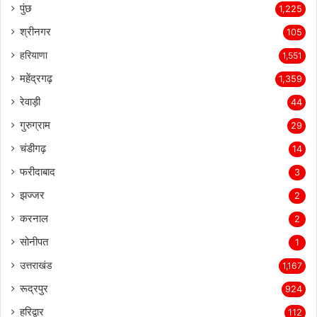
पुंछ
1,225
श्रीनगर
105
हरियाणा
1,551
महेंद्रगढ़
1,359
रेवाड़ी
44
गुरुग्राम
29
चंडीगढ़
14
फरीदाबाद
3
झज्जर
2
करनाल
2
सोनीपत
1
उत्तराखंड
1,167
रूद्रपुर
924
हरिद्वार
112