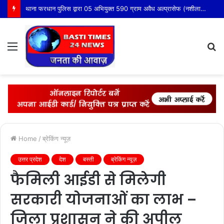
श्रावण मास के दृष्टिगत पुलिस अधीक्षक खीरी द्वारा जनपद के समस्त कांवड़ मार्गों का भ्रमण कर लिया गया सुरक्षा-व्यवस्थाओं का जायजा
Menu
S
fo
Home
/
ब्रेकिंग न्यूज़
उत्तर प्रदेश
देश
बस्ती
ब्रेकिंग न्यूज़
फैमिली आईडी से मिलेगी
सरकारी योजनाओं का लाभ –
जिला प्रशासन ने की अपील