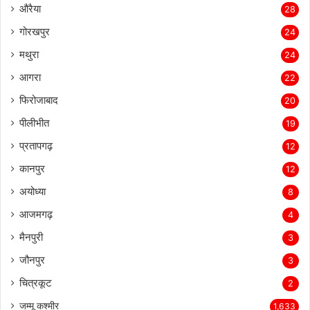
औरैया
28
गोरखपुर
24
मथुरा
24
आगरा
22
फिरोजाबाद
20
पीलीभीत
19
प्रतापगढ़
12
कानपुर
12
अयोध्या
8
आजमगढ़
4
मैनपुरी
3
जौनपुर
3
चित्रकूट
2
जम्मू कश्मीर
1,633