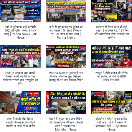
पवई में यूरिया पर बड़ी कार्रवाई!
गुनौर में जुए के फड़ पर पुलिस का
बालोतरा में रोटरी क्लब की बड़ी
102 बोरी यूरिया जब्त, 2 वाहन
बड़ा एक्शन | 5 जुआरी गिरफ्तार,
पहल | 2 मेडिकल बेड, 12 वॉकर
पकड़े | Panna News | MP
₹1.29 लाख का माल जब्त |
और ऑक्सीजन मशीन जनसेवा को
News
Panna News
समर्पित
लाडनूं में अणुव्रत सेवा सारथी
Panna News: मुख्यमंत्री जन
रामपुरा में डीपी ऑयल चोर गिरोह
योजना | बच्चों को नैतिक शिक्षा,
विश्वास अभियान शुरू, सिंहपुर-
का आतंक, 4 डीपी से 600
पर्यावरण संरक्षण और नशामुक्ति का
धरमपुर में लगे जन विश्वास शिविर
लीटर तेल चोरी!
संदेश
हरैया में काली मंदिर विवाद!
मेंढर में निःशुल्क नेत्र जांच शिविर |
बीकानेर में महिला सुरक्षा के लिए
समझौते के बावजूद लगा गेट?
डॉ. शबाना खान की पहल, सैकड़ों
बड़ी पहल, IGP ने रवाना की
ग्रामीण ने लगाए गंभीर आरोप
लोगों ने उठाया लाभ |
जागरूकता रैली | Rajasthan
Mendhar News
News