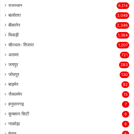
राजस्थान
9,214
बालोतरा
3,049
बीकानेर
2,346
भिवाड़ी
1,364
खैरथल- तिजारा
1,207
अलवर
721
जयपुर
283
जोधपुर
130
बाड़मेर
82
जैसलमेर
15
हनुमानगढ़
7
कुचामन सिटी
6
नाकोड़ा
6
मेवात
5