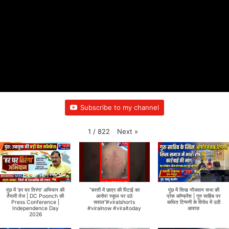
Subscribe to my channel
Next
»
1
/
822
पुंछ में ‘हर घर तिरंगा’ अभियान की
“बस्ती में छात्र की पिटाई का
पुंछ में सिख नौजवान सभा की
तैयारी तेज | DC Poonch की
आरोप! स्कूल पर उठे
प्रेस कॉन्फ्रेंस | गुरु साहिब पर
Press Conference |
सवाल”#viralshorts
कथित टिप्पणी के विरोध में उठी
Independence Day
#viralnow #viraltoday
आवाज़
2026