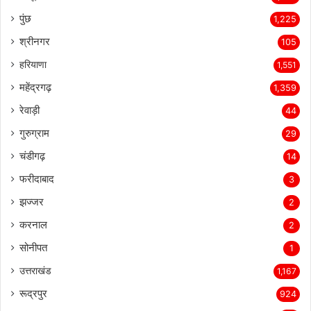
पुंछ
1,225
श्रीनगर
105
हरियाणा
1,551
महेंद्रगढ़
1,359
रेवाड़ी
44
गुरुग्राम
29
चंडीगढ़
14
फरीदाबाद
3
झज्जर
2
करनाल
2
सोनीपत
1
उत्तराखंड
1,167
रूद्रपुर
924