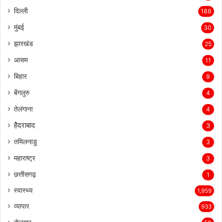
दिल्ली
188
मुंबई
30
झारखंड
25
आसम
11
बिहार
9
बेंगलुरु
4
तेलंगाना
4
हैदराबाद
3
तमिलनाडु
3
महाराष्ट्र
3
छत्तीसगढ़
1
स्वास्थ्य
1,959
व्यापार
933