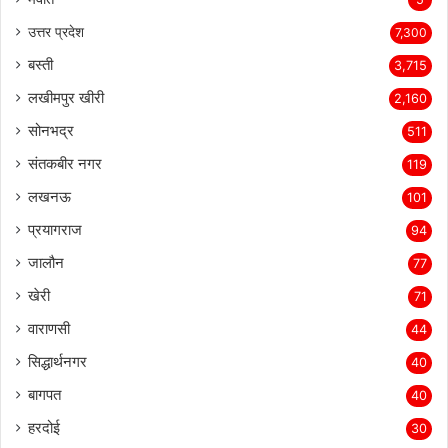
उत्तर प्रदेश
7,300
बस्ती
3,715
लखीमपुर खीरी
2,160
सोनभद्र
511
संतकबीर नगर
119
लखनऊ
101
प्रयागराज
94
जालौन
77
खेरी
71
वाराणसी
44
सिद्धार्थनगर
40
बागपत
40
हरदोई
30