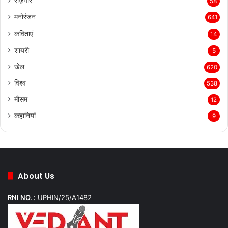
रोज़गार
58
मनोरंजन
641
कविताएं
14
शायरी
5
खेल
620
विश्व
538
मौसम
12
कहानियां
9
About Us
RNI NO. :
UPHIN/25/A1482